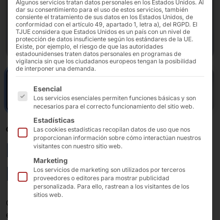
Algunos servicios tratan datos personales en los Estados Unidos. Al
dar su consentimiento para el uso de estos servicios, también
consiente el tratamiento de sus datos en los Estados Unidos, de
conformidad con el artículo 49, apartado 1, letra a), del RGPD. El
TJUE considera que Estados Unidos es un país con un nivel de
protección de datos insuficiente según los estándares de la UE.
Existe, por ejemplo, el riesgo de que las autoridades
estadounidenses traten datos personales en programas de
vigilancia sin que los ciudadanos europeos tengan la posibilidad
de interponer una demanda.
A continuación se enumeran los grupos de servicios pa
Esencial
Los servicios esenciales permiten funciones básicas y son
necesarios para el correcto funcionamiento del sitio web.
Estadísticas
QUIOSCO MODULAR DE AUTOSERVICIO
Las cookies estadísticas recopilan datos de uso que nos
proporcionan información sobre cómo interactúan nuestros
POLYTOUCH®
visitantes con nuestro sitio web.
Marketing
FLEX21.5
Los servicios de marketing son utilizados por terceros
proveedores o editores para mostrar publicidad
personalizada. Para ello, rastrean a los visitantes de los
sitios web.
Con su
chasis compacto
, el terminal puede utilizarse
en
cualquier concepto de tienda
: como
sistema de