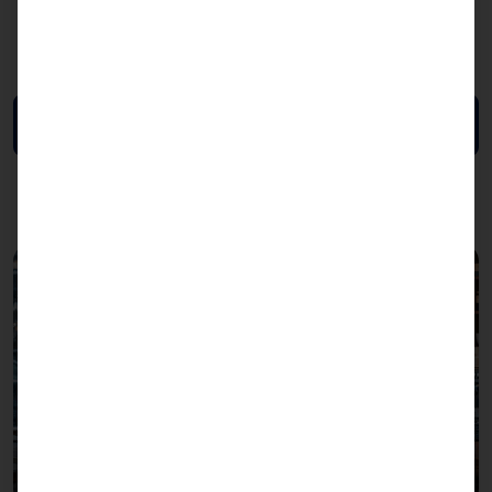
Montaje:
mesa, pared, soporte
Color:
RAL 9010, RAL 7016 (laterales)
Descargar ficha técnica