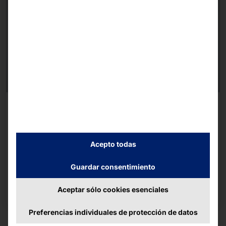
FLEX21.5
Healthcare
Acepto todas
Terminal higiénico de autoservicio para uso en el
sector sanitario.
Guardar consentimiento
Ir a la página del producto
Aceptar sólo cookies esenciales
Preferencias individuales de protección de datos