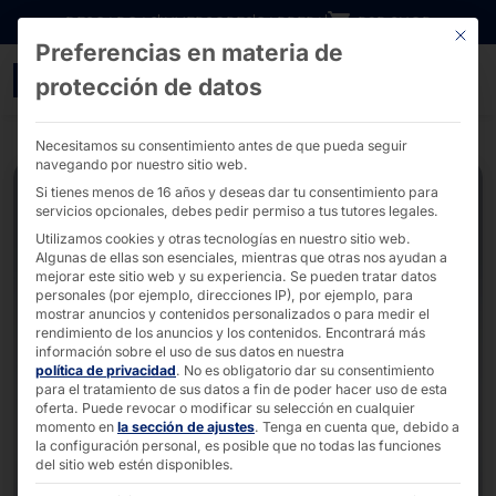
Ir directamente al contenido
DESCARGAS
INVERSORES
CARRERA
B2B SHOP
Este bo
Preferencias en materia de
POLYTOUCH® FLEX21.5 - 
protección de datos
Necesitamos su consentimiento antes de que pueda seguir
navegando por nuestro sitio web.
Si tienes menos de 16 años y deseas dar tu consentimiento para
servicios opcionales, debes pedir permiso a tus tutores legales.
Utilizamos cookies y otras tecnologías en nuestro sitio web.
Algunas de ellas son esenciales, mientras que otras nos ayudan a
mejorar este sitio web y su experiencia.
Se pueden tratar datos
personales (por ejemplo, direcciones IP), por ejemplo, para
mostrar anuncios y contenidos personalizados o para medir el
rendimiento de los anuncios y los contenidos.
Encontrará más
información sobre el uso de sus datos en nuestra
política de privacidad
.
No es obligatorio dar su consentimiento
para el tratamiento de sus datos a fin de poder hacer uso de esta
oferta.
Puede revocar o modificar su selección en cualquier
momento en
la sección de ajustes
.
Tenga en cuenta que, debido a
la configuración personal, es posible que no todas las funciones
del sitio web estén disponibles.