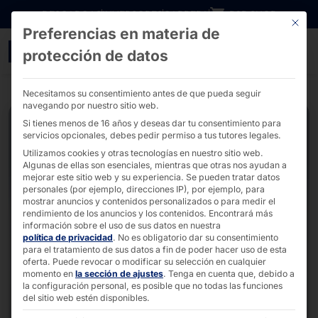
Ir directamente al contenido
DESCARGAS
INVERSORES
CARRERA
B2B SHOP
Este bo
Preferencias en materia de
Quiosco dual de autose
protección de datos
Necesitamos su consentimiento antes de que pueda seguir
navegando por nuestro sitio web.
Si tienes menos de 16 años y deseas dar tu consentimiento para
servicios opcionales, debes pedir permiso a tus tutores legales.
Utilizamos cookies y otras tecnologías en nuestro sitio web.
Algunas de ellas son esenciales, mientras que otras nos ayudan a
mejorar este sitio web y su experiencia.
Se pueden tratar datos
personales (por ejemplo, direcciones IP), por ejemplo, para
mostrar anuncios y contenidos personalizados o para medir el
rendimiento de los anuncios y los contenidos.
Encontrará más
información sobre el uso de sus datos en nuestra
política de privacidad
.
No es obligatorio dar su consentimiento
para el tratamiento de sus datos a fin de poder hacer uso de esta
oferta.
Puede revocar o modificar su selección en cualquier
momento en
la sección de ajustes
.
Tenga en cuenta que, debido a
la configuración personal, es posible que no todas las funciones
del sitio web estén disponibles.