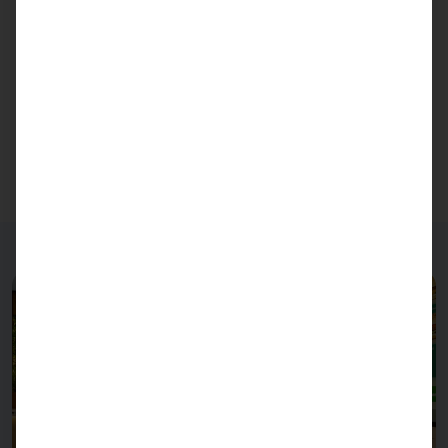
óptica, la caja para PC de
AKHET®
. Pyramid
Computer desarrolla y produce PC industriales y
servidores industriales bajo esta marca.
¿Desea obtener el
PASSPORT 27
? ¡Aquí lo tiene!