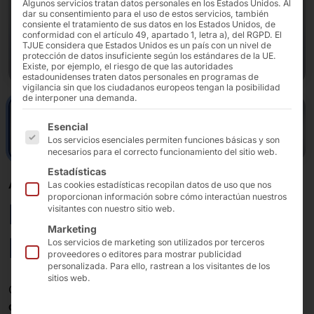
Algunos servicios tratan datos personales en los Estados Unidos. Al
dar su consentimiento para el uso de estos servicios, también
consiente el tratamiento de sus datos en los Estados Unidos, de
conformidad con el artículo 49, apartado 1, letra a), del RGPD. El
TJUE considera que Estados Unidos es un país con un nivel de
protección de datos insuficiente según los estándares de la UE.
Existe, por ejemplo, el riesgo de que las autoridades
estadounidenses traten datos personales en programas de
vigilancia sin que los ciudadanos europeos tengan la posibilidad
de interponer una demanda.
A continuación se enumeran los grupos de servicios pa
Esencial
Los servicios esenciales permiten funciones básicas y son
necesarios para el correcto funcionamiento del sitio web.
Estadísticas
AUTOSERVICIO: ¿SIMPLE O DOBLE?
Las cookies estadísticas recopilan datos de uso que nos
proporcionan información sobre cómo interactúan nuestros
POLYTOUCH®
visitantes con nuestro sitio web.
Marketing
PASSPORT27
Los servicios de marketing son utilizados por terceros
proveedores o editores para mostrar publicidad
personalizada. Para ello, rastrean a los visitantes de los
sitios web.
Con un
POLYTOUCH® PASSPORT 27
, puede utilizar
dos quioscos
.