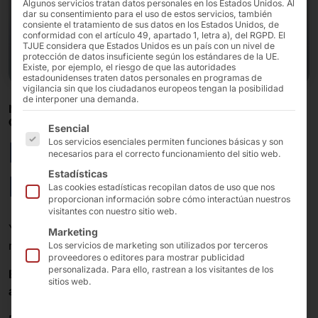
Algunos servicios tratan datos personales en los Estados Unidos. Al
dar su consentimiento para el uso de estos servicios, también
consiente el tratamiento de sus datos en los Estados Unidos, de
conformidad con el artículo 49, apartado 1, letra a), del RGPD. El
TJUE considera que Estados Unidos es un país con un nivel de
protección de datos insuficiente según los estándares de la UE.
Existe, por ejemplo, el riesgo de que las autoridades
estadounidenses traten datos personales en programas de
vigilancia sin que los ciudadanos europeos tengan la posibilidad
de interponer una demanda.
NUESTRO TERMINAL DE QUIOSCO OMNIPRESENTE
CELEBRA SU ANIVERSARIO
A continuación se enumeran los grupos de servicios pa
Esencial
POLYTOUCH®
Los servicios esenciales permiten funciones básicas y son
necesarios para el correcto funcionamiento del sitio web.
Estadísticas
PASSPORT 32
Las cookies estadísticas recopilan datos de uso que nos
proporcionan información sobre cómo interactúan nuestros
visitantes con nuestro sitio web.
Ya sea en el sector de la restauración, el comercio
Marketing
minorista, la sanidad, el ocio o el alojamiento:
Los servicios de marketing son utilizados por terceros
proveedores o editores para mostrar publicidad
personalizada. Para ello, rastrean a los visitantes de los
El PASSPORT 32 en los sistemas de autocompra,
sitios web.
autopago y autoliquidación...