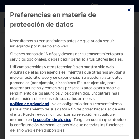
Ir directamente al contenido
DESCARGAS
INVERSORES
CARRERA
B2B SHOP
Este bo
Preferencias en materia de
Quiosco de autoservicio
protección de datos
Necesitamos su consentimiento antes de que pueda seguir
navegando por nuestro sitio web.
Si tienes menos de 16 años y deseas dar tu consentimiento para
servicios opcionales, debes pedir permiso a tus tutores legales.
Utilizamos cookies y otras tecnologías en nuestro sitio web.
Algunas de ellas son esenciales, mientras que otras nos ayudan a
mejorar este sitio web y su experiencia.
Se pueden tratar datos
personales (por ejemplo, direcciones IP), por ejemplo, para
mostrar anuncios y contenidos personalizados o para medir el
rendimiento de los anuncios y los contenidos.
Encontrará más
información sobre el uso de sus datos en nuestra
política de privacidad
.
No es obligatorio dar su consentimiento
para el tratamiento de sus datos a fin de poder hacer uso de esta
oferta.
Puede revocar o modificar su selección en cualquier
momento en
la sección de ajustes
.
Tenga en cuenta que, debido a
la configuración personal, es posible que no todas las funciones
del sitio web estén disponibles.