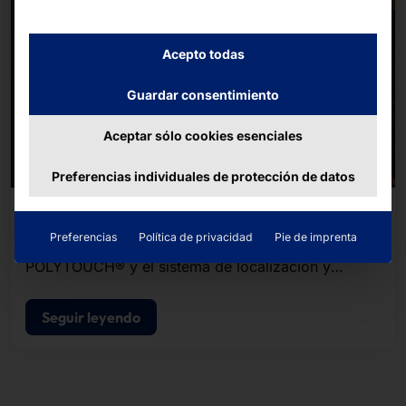
Acepto todas
Guardar consentimiento
Aceptar sólo cookies esenciales
Preferencias individuales de protección de datos
PYRAMID con De Degitale
Preferencias
Política de privacidad
Pie de imprenta
Suministramos sistemas de quiosco de la marca
POLYTOUCH® y el sistema de localización y
buscapersonas PLS.
Seguir leyendo