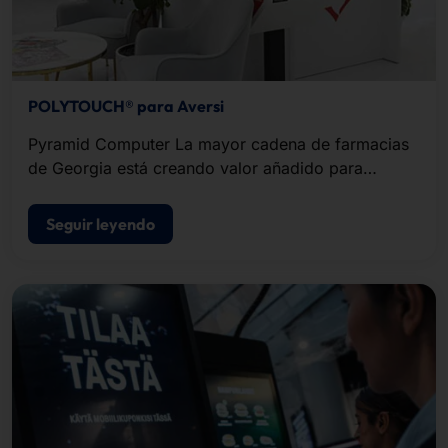
POLYTOUCH® para Aversi
Pyramid Computer La mayor cadena de farmacias
de Georgia está creando valor añadido para
clientes y empleados en cada vez más tiendas con
terminales de autoservicio de .
Seguir leyendo