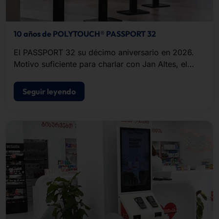
10 años de POLYTOUCH® PASSPORT 32
El PASSPORT 32 su décimo aniversario en 2026.
Motivo suficiente para charlar con Jan Altes, el
director de producto que lanzó al mercado este
elegante éxito de ventas con un tamaño reducido.
Seguir leyendo