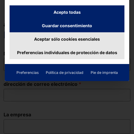
Acepto todas
¿TIENE ALGUNA PREGUNTA?
Guardar consentimiento
Estamos a su disposición.
Aceptar sólo cookies esenciales
Preferencias individuales de protección de datos
Nombre
Preferencias
Política de privacidad
Pie de imprenta
dirección de correo electrónico
La empresa