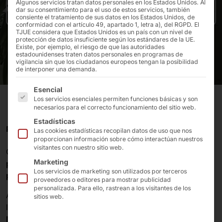
Algunos servicios tratan datos personales en los Estados Unidos. Al
dar su consentimiento para el uso de estos servicios, también
Comunicado de prensa
consiente el tratamiento de sus datos en los Estados Unidos, de
conformidad con el artículo 49, apartado 1, letra a), del RGPD. El
TJUE considera que Estados Unidos es un país con un nivel de
protección de datos insuficiente según los estándares de la UE.
Existe, por ejemplo, el riesgo de que las autoridades
estadounidenses traten datos personales en programas de
vigilancia sin que los ciudadanos europeos tengan la posibilidad
de interponer una demanda.
A continuación se enumeran los grupos de servicios pa
Esencial
Los servicios esenciales permiten funciones básicas y son
necesarios para el correcto funcionamiento del sitio web.
Estadísticas
POLYTOUCH® PASSPORT 32 SIEMENS HIMED
Las cookies estadísticas recopilan datos de uso que nos
proporcionan información sobre cómo interactúan nuestros
visitantes con nuestro sitio web.
Con
HiMed
,
Siemens
proporciona a los hospitales una
Marketing
plataforma
abierta y segura
de hardware y software
Los servicios de marketing son utilizados por terceros
para servicios digitales
en el
punto de atención
.
proveedores o editores para mostrar publicidad
personalizada. Para ello, rastrean a los visitantes de los
A partir de 2024, parte de la información se facilitará a
sitios web.
los pacientes a través del
sistema de quioscos HiMed
InfoPoint
. El
hardware
de la solución es de
Pyramid
.