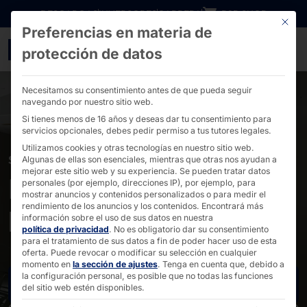
Ir directamente al contenido
DESCARGAS
INVERSORES
CARRERA
B2B SHOP
Este bo
Preferencias en materia de
POLYTOUCH® para Sieme
protección de datos
Necesitamos su consentimiento antes de que pueda seguir
navegando por nuestro sitio web.
Si tienes menos de 16 años y deseas dar tu consentimiento para
servicios opcionales, debes pedir permiso a tus tutores legales.
Utilizamos cookies y otras tecnologías en nuestro sitio web.
SIEMENS HIMED INFOPOINT
Algunas de ellas son esenciales, mientras que otras nos ayudan a
mejorar este sitio web y su experiencia.
Se pueden tratar datos
POLYTOUCH® en los
personales (por ejemplo, direcciones IP), por ejemplo, para
mostrar anuncios y contenidos personalizados o para medir el
rendimiento de los anuncios y los contenidos.
Encontrará más
hospitales
información sobre el uso de sus datos en nuestra
política de privacidad
.
No es obligatorio dar su consentimiento
para el tratamiento de sus datos a fin de poder hacer uso de esta
oferta.
Puede revocar o modificar su selección en cualquier
momento en
la sección de ajustes
.
Tenga en cuenta que, debido a
la configuración personal, es posible que no todas las funciones
Póngase en contacto con nosotros
del sitio web estén disponibles.