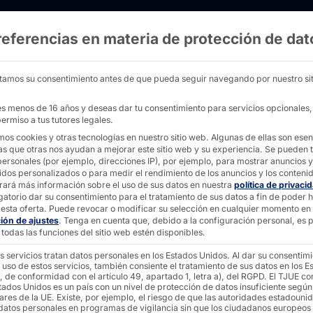
referencias en materia de protección de dat
autoservicio para el sector del alojamiento -
tamos su consentimiento antes de que pueda seguir navegando por nuestro sit
nes menos de 16 años y deseas dar tu consentimiento para servicios opcionales
ermiso a tus tutores legales.
mos cookies y otras tecnologías en nuestro sitio web. Algunas de ellas son esen
as que otras nos ayudan a mejorar este sitio web y su experiencia.
Se pueden t
el alojamiento
personales (por ejemplo, direcciones IP), por ejemplo, para mostrar anuncios y
idos personalizados o para medir el rendimiento de los anuncios y los conteni
rará más información sobre el uso de sus datos en nuestra
política de privaci
gatorio dar su consentimiento para el tratamiento de sus datos a fin de poder 
esta oferta.
Puede revocar o modificar su selección en cualquier momento en
ción de ajustes
.
Tenga en cuenta que, debido a la configuración personal, es p
del alojamiento y es cada vez más importante.
todas las funciones del sitio web estén disponibles.
s servicios tratan datos personales en los Estados Unidos. Al dar su consentim
 uso de estos servicios, también consiente el tratamiento de sus datos en los E
s de contacto en los que nuestras soluciones
, de conformidad con el artículo 49, apartado 1, letra a), del RGPD. El TJUE co
diaria
tados Unidos es un país con un nivel de protección de datos insuficiente según
ares de la UE. Existe, por ejemplo, el riesgo de que las autoridades estadouni
 datos personales en programas de vigilancia sin que los ciudadanos europeos