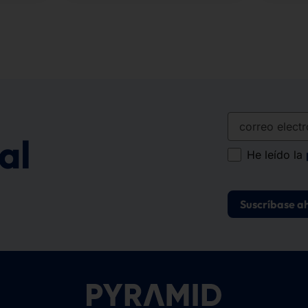
correo electró
al
He leído la
Suscríbase a