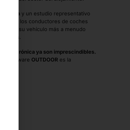
á en
alza
y un estudio representativo
 35% de los conductores de coches
alimentar su vehículo más a menudo
 hoteles.
ga electrónica ya son imprescindibles.
 El hardware
OUTDOOR
es la