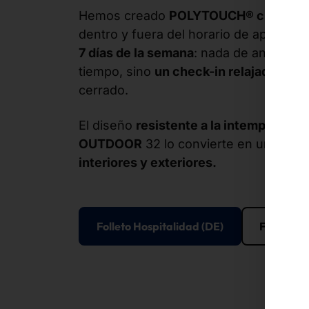
Hemos creado
POLYTOUCH® check-i
dentro y fuera del horario de apertura
7 días de la semana
: nada de angustios
tiempo, sino
un check-in relajado
, inc
cerrado.
El diseño
resistente a la intemperie
d
OUTDOOR
32 lo convierte en un
termi
interiores y exteriores.
Folleto Hospitalidad (DE)
Folleto H