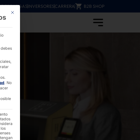
DESCARGAS
INVERSORES
CARRERA
B2B SHOP
Este botón cierra el cuadro de diálogo. Su función es idéntica a la del b
os
 PYRAMID
io
, debes
ciales,
ratar
dos.
dad
.
No
hacer
osible
iento
stados
nsidera
 los
denses
 tengan