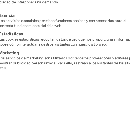
ibilidad de interponer una demanda.
tinuación se enumeran los grupos de servicios para los que
Esencial
Los servicios esenciales permiten funciones básicas y son necesarios para el
correcto funcionamiento del sitio web.
Estadísticas
Las cookies estadísticas recopilan datos de uso que nos proporcionan informa
sobre cómo interactúan nuestros visitantes con nuestro sitio web.
Marketing
Los servicios de marketing son utilizados por terceros proveedores o editores
mostrar publicidad personalizada. Para ello, rastrean a los visitantes de los siti
web.
n el
sector del
Por lo tanto, es ideal c
oluciones tecnológicas
aparcamiento de invitad
izarse sin comprometer
Las
ventajas competitiv
los puntos de contacto c