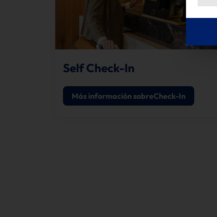
Self Check-In
Más información sobreCheck-In