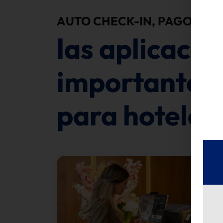
AUTO CHECK-IN, PAGO Y SE
las aplicaci
importantes 
para hoteles