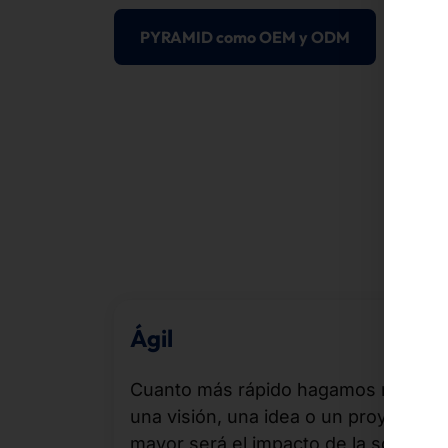
PYRAMID como OEM y ODM
Ágil
Cuanto más rápido hagamos realida
una visión, una idea o un proyecto,
mayor será el impacto de la solución