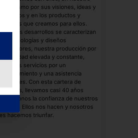
entusiasmo por sus visiones, ideas y
proyectos y en los productos y
servicios que creamos para ellos.
Nuestros desarrollos se caracterizan
por tecnologías y diseños
innovadores, nuestra producción por
una calidad elevada y constante,
nuestros servicios por un
asesoramiento y una asistencia
prudentes. Con esta cartera de
servicios, llevamos casi 40 años
ganándonos la confianza de nuestros
clientes. Ellos nos hacen y nosotros
les hacemos triunfar.