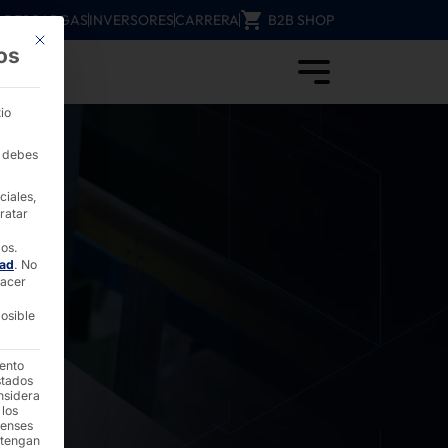
DESCARGAS
INVERSORES
CARRERA
B2B SHOP
Este botón cierra el cuadro de diálogo. Su función es idéntica a la del b
os
io
, debes
ciales,
ratar
dos.
dad
.
No
hacer
osible
iento
stados
nsidera
 los
denses
 tengan