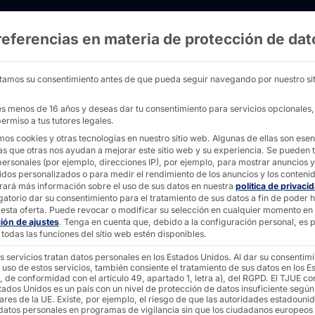
referencias en materia de protección de dat
s - PYRAMID
tamos su consentimiento antes de que pueda seguir navegando por nuestro sit
nes menos de 16 años y deseas dar tu consentimiento para servicios opcionales
ermiso a tus tutores legales.
mos cookies y otras tecnologías en nuestro sitio web. Algunas de ellas son esen
as que otras nos ayudan a mejorar este sitio web y su experiencia.
Se pueden t
omputer
personales (por ejemplo, direcciones IP), por ejemplo, para mostrar anuncios y
idos personalizados o para medir el rendimiento de los anuncios y los conteni
rará más información sobre el uso de sus datos en nuestra
política de privaci
gatorio dar su consentimiento para el tratamiento de sus datos a fin de poder 
esta oferta.
Puede revocar o modificar su selección en cualquier momento en
ción de ajustes
.
Tenga en cuenta que, debido a la configuración personal, es p
y la fabricación de soluciones de hardware
todas las funciones del sitio web estén disponibles.
s servicios tratan datos personales en los Estados Unidos. Al dar su consentim
 uso de estos servicios, también consiente el tratamiento de sus datos en los E
, de conformidad con el artículo 49, apartado 1, letra a), del RGPD. El TJUE co
les para entornos de producción exigentes,
tados Unidos es un país con un nivel de protección de datos insuficiente según
ares de la UE. Existe, por ejemplo, el riesgo de que las autoridades estadouni
plicaciones aceleradas por GPU,
 datos personales en programas de vigilancia sin que los ciudadanos europeos