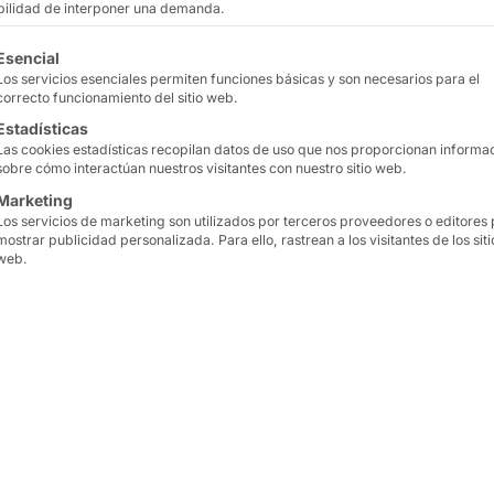
ibilidad de interponer una demanda.
 IA local, quioscos de autopago y terminales de
nitores táctiles para el control de máquinas e
tinuación se enumeran los grupos de servicios para los que
Esencial
Los servicios esenciales permiten funciones básicas y son necesarios para el
correcto funcionamiento del sitio web.
Estadísticas
tes exigentes tengan éxito.
Las cookies estadísticas recopilan datos de uso que nos proporcionan informa
sobre cómo interactúan nuestros visitantes con nuestro sitio web.
Marketing
Los servicios de marketing son utilizados por terceros proveedores o editores
mostrar publicidad personalizada. Para ello, rastrean a los visitantes de los siti
web.
S DISEÑANDO EL FUTURO!
r GmbH
es
un
Más de
800.000
disposi
al de
hardware
receta del éxito de la in