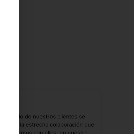
Fiable
El aprecio de nuestros clientes se
basa en la estrecha colaboración que
mantenemos con ellos, en nuestro