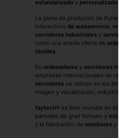
estandarizado
y
personalizado (
OEM 
La gama de productos de Pyramid Co
interactivos
de autoservicio
,
ordenador
servidores industriales
y
servidores p
como una amplia oferta de
ordenadores
táctiles
.
En
ordenadores
y
servidores industria
empresas internacionales de renombr
servidores
se utilizan en los ámbitos 
imagen y visualización, industria y aut
faytech®
es líder mundial en el mercad
pantallas de gran formato y
está espec
y la fabricación de
monitores
y
PC táct