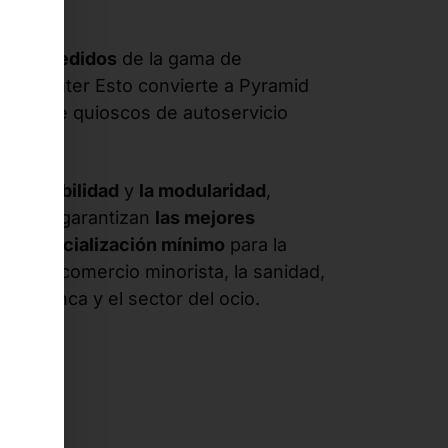
es de pedidos
de la gama de
®
Computer Esto convierte a Pyramid
ndial
de quioscos de autoservicio
, la
flexibilidad
y
la modularidad
,
vación
, garantizan
las mejores
e comercialización mínimo
para la
tria, el comercio minorista, la sanidad,
ca, la banca y el sector del ocio.