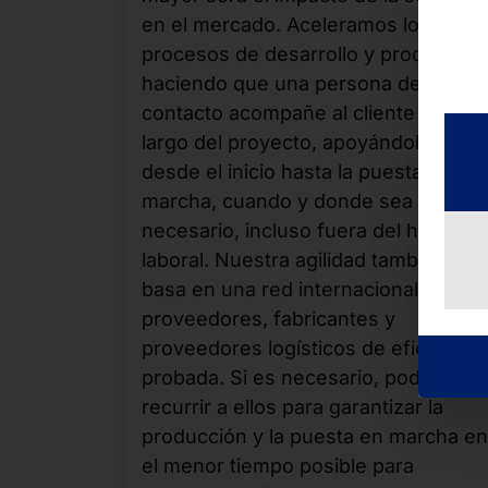
en el mercado. Aceleramos los
procesos de desarrollo y producción
haciendo que una persona de
contacto acompañe al cliente a lo
largo del proyecto, apoyándole
desde el inicio hasta la puesta en
marcha, cuando y donde sea
necesario, incluso fuera del horario
laboral. Nuestra agilidad también se
basa en una red internacional de
proveedores, fabricantes y
proveedores logísticos de eficacia
probada. Si es necesario, podemos
recurrir a ellos para garantizar la
producción y la puesta en marcha en
el menor tiempo posible para