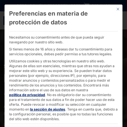
Ir directamente al contenido
DESCARGAS
INVERSORES
CARRERA
B2B SHOP
Este bo
Preferencias en materia de
Pyramid CARE - PIRÁMID
protección de datos
Necesitamos su consentimiento antes de que pueda seguir
navegando por nuestro sitio web.
Si tienes menos de 16 años y deseas dar tu consentimiento para
servicios opcionales, debes pedir permiso a tus tutores legales.
Utilizamos cookies y otras tecnologías en nuestro sitio web.
SERVICIO
Algunas de ellas son esenciales, mientras que otras nos ayudan a
mejorar este sitio web y su experiencia.
Se pueden tratar datos
Pyramid Atención
personales (por ejemplo, direcciones IP), por ejemplo, para
mostrar anuncios y contenidos personalizados o para medir el
rendimiento de los anuncios y los contenidos.
Encontrará más
información sobre el uso de sus datos en nuestra
Ya sea estándar o ampliado:
política de privacidad
.
No es obligatorio dar su consentimiento
para el tratamiento de sus datos a fin de poder hacer uso de esta
oferta.
Puede revocar o modificar su selección en cualquier
Asistencia rápida y competente en caso de urgencia: ¡a
momento en
la sección de ajustes
.
Tenga en cuenta que, debido a
su medida!
la configuración personal, es posible que no todas las funciones
del sitio web estén disponibles.
Línea directa