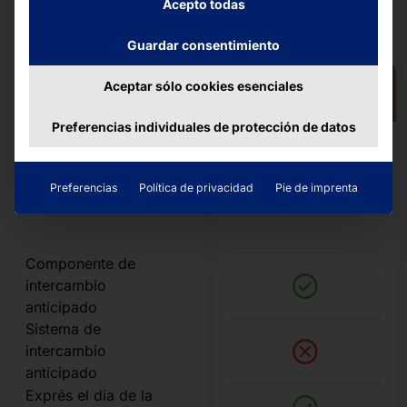
Acepto todas
Guardar consentimiento
Aceptar sólo cookies esenciales
BRONCE
Preferencias individuales de protección de datos
CARACTERÍSTICAS
Sustitución
PRINCIPALES
anticipada de
Preferencias
Política de privacidad
Pie de imprenta
componentes
Componente de
intercambio
anticipado
Sistema de
intercambio
anticipado
Exprés el día de la