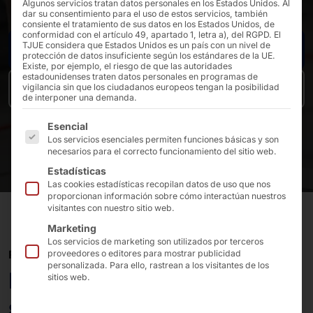
Algunos servicios tratan datos personales en los Estados Unidos. Al
dar su consentimiento para el uso de estos servicios, también
consiente el tratamiento de sus datos en los Estados Unidos, de
conformidad con el artículo 49, apartado 1, letra a), del RGPD. El
TJUE considera que Estados Unidos es un país con un nivel de
Al portal del servicio de asistencia
protección de datos insuficiente según los estándares de la UE.
Existe, por ejemplo, el riesgo de que las autoridades
estadounidenses traten datos personales en programas de
vigilancia sin que los ciudadanos europeos tengan la posibilidad
Paquetes de servicios
de interponer una demanda.
A continuación se enumeran los grupos de servicios pa
Esencial
Los servicios esenciales permiten funciones básicas y son
necesarios para el correcto funcionamiento del sitio web.
Estadísticas
Las cookies estadísticas recopilan datos de uso que nos
proporcionan información sobre cómo interactúan nuestros
visitantes con nuestro sitio web.
Marketing
Los servicios de marketing son utilizados por terceros
PYRAMID PROGRAMA DE ASISTENCIA
proveedores o editores para mostrar publicidad
personalizada. Para ello, rastrean a los visitantes de los
Benefíciese de nuestros
sitios web.
servicios de apoyo: