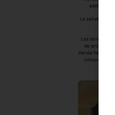
estilos, o 
La señalización 
colec
Los terminales 
de productos, 
tienda física co
compra innovad