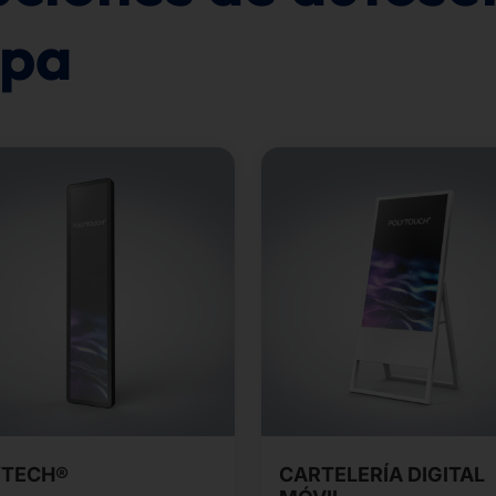
opa
YTECH®
CARTELERÍA DIGITAL