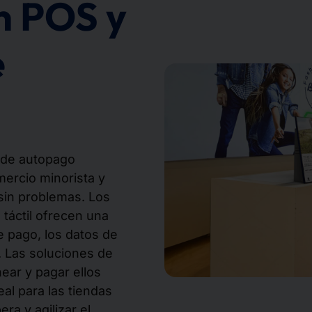
on POS y
e
 de autopago
mercio minorista y
sin problemas. Los
 táctil ofrecen una
e pago, los datos de
. Las soluciones de
ear y pagar ellos
al para las tiendas
ra y agilizar el