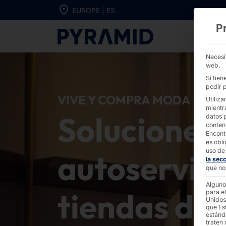
Ir directamente al contenido
EUROPE | ES
P
Soluciones de 
Necesi
web.
Si tie
pedir p
VIVE Y COMPRA MODA
Utiliza
mientr
Soluciones
datos 
conten
Encont
es obli
uso de 
autoservici
la sec
que no 
Alguno
tiendas de
para el
Unidos
que Es
estánd
traten