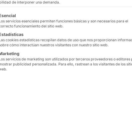
ibilidad de interponer una demanda.
s que simple ropa: crean una experiencia de
tinuación se enumeran los grupos de servicios para los que
Esencial
 y asesoramiento personalizado. Ya se trate
Los servicios esenciales permiten funciones básicas y son necesarios para el
correcto funcionamiento del sitio web.
e moda modernas o boutiques especializadas,
s por las innovaciones digitales. Los espejos
Estadísticas
Las cookies estadísticas recopilan datos de uso que nos proporcionan informa
 hacen que la experiencia de compra sea más
sobre cómo interactúan nuestros visitantes con nuestro sitio web.
 con estrategias omnicanal, en las que las
Marketing
la perfección, las tiendas de ropa se están
Los servicios de marketing son utilizados por terceros proveedores o editores
mostrar publicidad personalizada. Para ello, rastrean a los visitantes de los siti
ias que atraen y entusiasman a los clientes
web.
sión general del comercio minorista