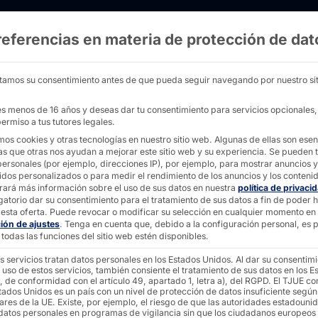
referencias en materia de protección de dat
autoservicio para tiendas de ropa - Pyramid 
tamos su consentimiento antes de que pueda seguir navegando por nuestro sit
nes menos de 16 años y deseas dar tu consentimiento para servicios opcionales
ermiso a tus tutores legales.
mos cookies y otras tecnologías en nuestro sitio web. Algunas de ellas son esen
as que otras nos ayudan a mejorar este sitio web y su experiencia.
Se pueden t
 de
personales (por ejemplo, direcciones IP), por ejemplo, para mostrar anuncios y
idos personalizados o para medir el rendimiento de los anuncios y los conteni
rará más información sobre el uso de sus datos en nuestra
política de privaci
gatorio dar su consentimiento para el tratamiento de sus datos a fin de poder 
esta oferta.
Puede revocar o modificar su selección en cualquier momento en
o para
ción de ajustes
.
Tenga en cuenta que, debido a la configuración personal, es p
todas las funciones del sitio web estén disponibles.
s servicios tratan datos personales en los Estados Unidos. Al dar su consentim
 ropa
 uso de estos servicios, también consiente el tratamiento de sus datos en los E
, de conformidad con el artículo 49, apartado 1, letra a), del RGPD. El TJUE co
tados Unidos es un país con un nivel de protección de datos insuficiente según
ares de la UE. Existe, por ejemplo, el riesgo de que las autoridades estadouni
 datos personales en programas de vigilancia sin que los ciudadanos europeos