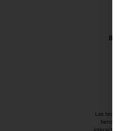
INNOV
s
Las tecnologí
tiendas de 
interactivas, e