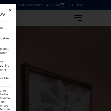
DESCARGAS
INVERSORES
CARRERA
B2B SHOP
Este botón cierra el cuadro de diálogo. Su función es idéntica a la del b
os
Computer
io
, debes
ciales,
ratar
dos.
dad
.
No
hacer
osible
iento
stados
nsidera
 los
denses
 tengan