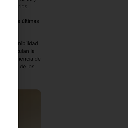
lementarios.
desde las últimas
 moda.
a disponibilidad
, y vinculan la
na experiencia de
idelidad de los