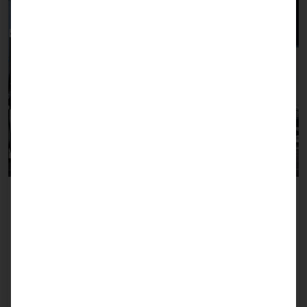
Compras a todas horas
Tiendas en gasolineras
Las tiendas de las gasolineras combinan la compra
rápida con la posibilidad de obtener productos
importantes fuera del horario de apertura habitual.
La experiencia de compra se optimiza con