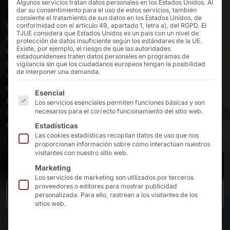
Algunos servicios tratan datos personales en los Estados Unidos. Al
dar su consentimiento para el uso de estos servicios, también
consiente el tratamiento de sus datos en los Estados Unidos, de
Las tiendas de conveniencia son la solución ideal para
conformidad con el artículo 49, apartado 1, letra a), del RGPD. El
TJUE considera que Estados Unidos es un país con un nivel de
hacer la compra rápida entre horas. Ya sea en
protección de datos insuficiente según los estándares de la UE.
Existe, por ejemplo, el riesgo de que las autoridades
estaciones de tren, en centros urbanos o en
estadounidenses traten datos personales en programas de
gasolineras, ofrecen una gama compacta de productos
vigilancia sin que los ciudadanos europeos tengan la posibilidad
de interponer una demanda.
cotidianos, aperitivos y bebidas. Las soluciones
digitales, como los sistemas de autopago, las pantallas
A continuación se enumeran los grupos de servicios pa
Esencial
publicitarias digitales y las soluciones de pago
Los servicios esenciales permiten funciones básicas y son
inteligentes, optimizan las compras y garantizan una
necesarios para el correcto funcionamiento del sitio web.
experiencia moderna al cliente.
Estadísticas
Las cookies estadísticas recopilan datos de uso que nos
proporcionan información sobre cómo interactúan nuestros
visitantes con nuestro sitio web.
Solicitar información
Marketing
Los servicios de marketing son utilizados por terceros
proveedores o editores para mostrar publicidad
Volver a la visión general del comercio minorista
personalizada. Para ello, rastrean a los visitantes de los
sitios web.