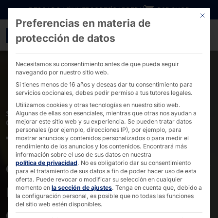
Ir directamente al contenido
DESCARGAS
INVERSORES
CARRERA
B2B SHOP
Este bo
Preferencias en materia de
Soluciones de autoservic
protección de datos
Necesitamos su consentimiento antes de que pueda seguir
navegando por nuestro sitio web.
Si tienes menos de 16 años y deseas dar tu consentimiento para
servicios opcionales, debes pedir permiso a tus tutores legales.
Utilizamos cookies y otras tecnologías en nuestro sitio web.
SOLUCIONES DE AUTOSERVICIO PARA TIENDAS DE
Algunas de ellas son esenciales, mientras que otras nos ayudan a
CONVENIENCIA
mejorar este sitio web y su experiencia.
Se pueden tratar datos
personales (por ejemplo, direcciones IP), por ejemplo, para
Tiendas de
mostrar anuncios y contenidos personalizados o para medir el
rendimiento de los anuncios y los contenidos.
Encontrará más
información sobre el uso de sus datos en nuestra
conveniencia: compras
política de privacidad
.
No es obligatorio dar su consentimiento
para el tratamiento de sus datos a fin de poder hacer uso de esta
oferta.
Puede revocar o modificar su selección en cualquier
rápidas, alta
momento en
la sección de ajustes
.
Tenga en cuenta que, debido a
la configuración personal, es posible que no todas las funciones
del sitio web estén disponibles.
disponibilidad