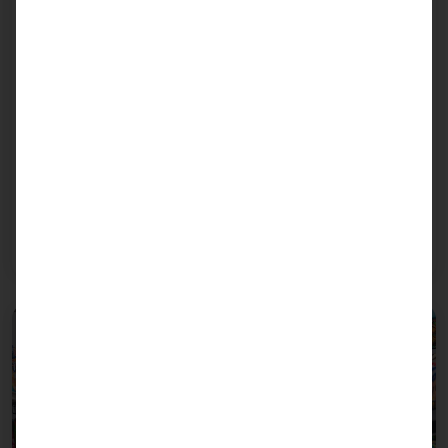
Pequeños pero versátiles
Mini mercados
Los minimercados son tiendas compactas con una
amplia gama de aperitivos, bebidas y productos
cotidianos. Son especialmente populares en las
zonas urbanas y cada vez recurren más a las
etiquetas digitales de precios, las cajas automáticas
y las modernas soluciones publicitarias para hacer
la compra más eficiente.