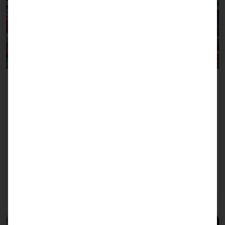
Clásico para aperitivos y productos de tabaco
Quioscos
Los quioscos son parte integrante del paisaje
urbano y ofrecen un rápido suministro de bebidas,
golosinas, periódicos y productos de tabaco. Los
espacios publicitarios digitales y los modernos
sistemas de caja aumentan la eficiencia y la
fidelidad de los clientes.