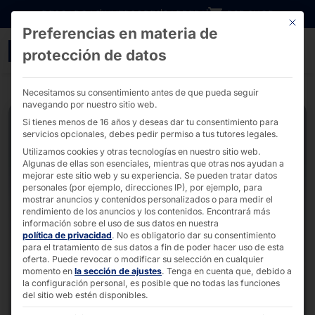
Ir directamente al contenido
DESCARGAS
INVERSORES
CARRERA
B2B SHOP
Este bo
Preferencias en materia de
POLYTOUCH® CURVE 32 
protección de datos
Necesitamos su consentimiento antes de que pueda seguir
navegando por nuestro sitio web.
Si tienes menos de 16 años y deseas dar tu consentimiento para
servicios opcionales, debes pedir permiso a tus tutores legales.
Utilizamos cookies y otras tecnologías en nuestro sitio web.
Algunas de ellas son esenciales, mientras que otras nos ayudan a
mejorar este sitio web y su experiencia.
Se pueden tratar datos
personales (por ejemplo, direcciones IP), por ejemplo, para
mostrar anuncios y contenidos personalizados o para medir el
rendimiento de los anuncios y los contenidos.
Encontrará más
información sobre el uso de sus datos en nuestra
política de privacidad
.
No es obligatorio dar su consentimiento
para el tratamiento de sus datos a fin de poder hacer uso de esta
oferta.
Puede revocar o modificar su selección en cualquier
momento en
la sección de ajustes
.
Tenga en cuenta que, debido a
la configuración personal, es posible que no todas las funciones
del sitio web estén disponibles.