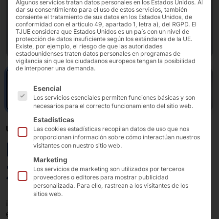
Algunos servicios tratan datos personales en los Estados Unidos. Al
dar su consentimiento para el uso de estos servicios, también
consiente el tratamiento de sus datos en los Estados Unidos, de
conformidad con el artículo 49, apartado 1, letra a), del RGPD. El
TJUE considera que Estados Unidos es un país con un nivel de
protección de datos insuficiente según los estándares de la UE.
Existe, por ejemplo, el riesgo de que las autoridades
estadounidenses traten datos personales en programas de
vigilancia sin que los ciudadanos europeos tengan la posibilidad
de interponer una demanda.
A continuación se enumeran los grupos de servicios pa
Esencial
Los servicios esenciales permiten funciones básicas y son
necesarios para el correcto funcionamiento del sitio web.
Estadísticas
UN TODOTERRENO
Las cookies estadísticas recopilan datos de uso que nos
proporcionan información sobre cómo interactúan nuestros
POLYTOUCH® CURVE
visitantes con nuestro sitio web.
Marketing
32 CARD DISPENSER
Los servicios de marketing son utilizados por terceros
proveedores o editores para mostrar publicidad
personalizada. Para ello, rastrean a los visitantes de los
sitios web.
¡Hay mucho espacio entre las columnas del
CURVE
y
en el marco de su pantalla táctil de 32″!