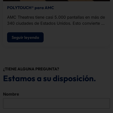
POLYTOUCH® para AMC
AMC Theatres tiene casi 5.000 pantallas en más de
340 ciudades de Estados Unidos. Esto convierte a
la empresa en un actor importante entre las
cadenas de cines. El diseño tecnológico y visual
Seguir leyendo
del POLYTOUCH® CLASSIC 24 impresionó a los
responsables de AMC.
¿TIENE ALGUNA PREGUNTA?
Estamos a su disposición.
Nombre