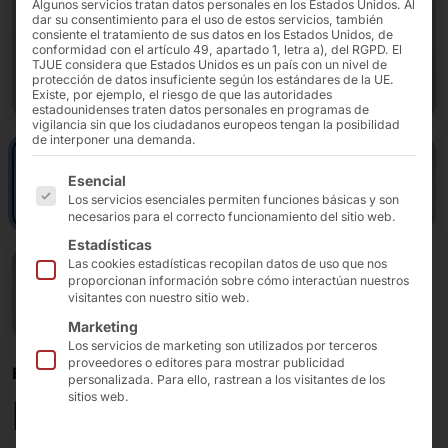
Algunos servicios tratan datos personales en los Estados Unidos. Al
dar su consentimiento para el uso de estos servicios, también
consiente el tratamiento de sus datos en los Estados Unidos, de
conformidad con el artículo 49, apartado 1, letra a), del RGPD. El
TJUE considera que Estados Unidos es un país con un nivel de
protección de datos insuficiente según los estándares de la UE.
Existe, por ejemplo, el riesgo de que las autoridades
estadounidenses traten datos personales en programas de
vigilancia sin que los ciudadanos europeos tengan la posibilidad
de interponer una demanda.
A continuación se enumeran los grupos de servicios pa
Esencial
Los servicios esenciales permiten funciones básicas y son
necesarios para el correcto funcionamiento del sitio web.
Estadísticas
Las cookies estadísticas recopilan datos de uso que nos
proporcionan información sobre cómo interactúan nuestros
visitantes con nuestro sitio web.
Marketing
Los servicios de marketing son utilizados por terceros
proveedores o editores para mostrar publicidad
EL MINIMALISMO SE UNE AL AUTOSERVICIO
personalizada. Para ello, rastrean a los visitantes de los
sitios web.
POLYTOUCH®