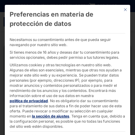
Ir directamente al contenido
DESCARGAS
INVERSORES
CARRERA
B2B SHOP
Este bo
Preferencias en materia de
POLYTOUCH® FLEX21.5 lit
protección de datos
Necesitamos su consentimiento antes de que pueda seguir
navegando por nuestro sitio web.
Si tienes menos de 16 años y deseas dar tu consentimiento para
servicios opcionales, debes pedir permiso a tus tutores legales.
Utilizamos cookies y otras tecnologías en nuestro sitio web.
Algunas de ellas son esenciales, mientras que otras nos ayudan a
mejorar este sitio web y su experiencia.
Se pueden tratar datos
personales (por ejemplo, direcciones IP), por ejemplo, para
mostrar anuncios y contenidos personalizados o para medir el
rendimiento de los anuncios y los contenidos.
Encontrará más
información sobre el uso de sus datos en nuestra
política de privacidad
.
No es obligatorio dar su consentimiento
para el tratamiento de sus datos a fin de poder hacer uso de esta
oferta.
Puede revocar o modificar su selección en cualquier
momento en
la sección de ajustes
.
Tenga en cuenta que, debido a
la configuración personal, es posible que no todas las funciones
del sitio web estén disponibles.