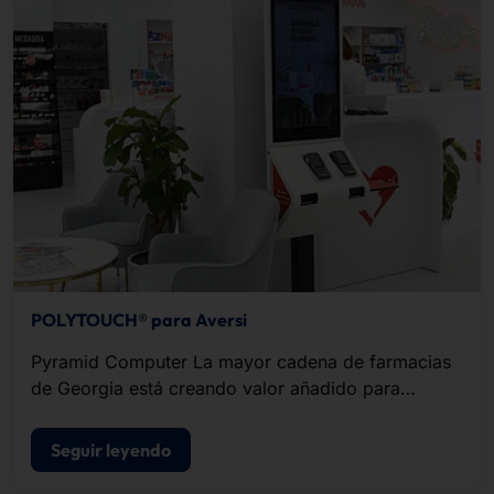
POLYTOUCH® para Aversi
Pyramid Computer La mayor cadena de farmacias
de Georgia está creando valor añadido para
clientes y empleados en cada vez más tiendas con
terminales de autoservicio de .
Seguir leyendo