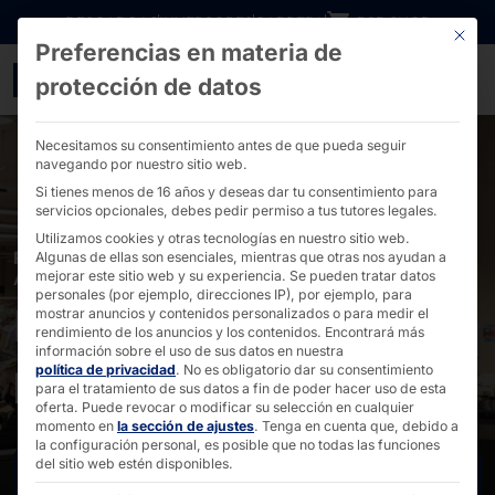
Ir directamente al contenido
DESCARGAS
INVERSORES
CARRERA
B2B SHOP
Este bo
Preferencias en materia de
POLYTOUCH® para EDEK
protección de datos
Necesitamos su consentimiento antes de que pueda seguir
navegando por nuestro sitio web.
Si tienes menos de 16 años y deseas dar tu consentimiento para
servicios opcionales, debes pedir permiso a tus tutores legales.
Utilizamos cookies y otras tecnologías en nuestro sitio web.
POLYTOUCH® EN EL SECTOR MINORISTA DE
Algunas de ellas son esenciales, mientras que otras nos ayudan a
ALIMENTACIÓN
mejorar este sitio web y su experiencia.
Se pueden tratar datos
personales (por ejemplo, direcciones IP), por ejemplo, para
PORTAL como SCO
mostrar anuncios y contenidos personalizados o para medir el
rendimiento de los anuncios y los contenidos.
Encontrará más
información sobre el uso de sus datos en nuestra
para EDEKA
política de privacidad
.
No es obligatorio dar su consentimiento
para el tratamiento de sus datos a fin de poder hacer uso de esta
oferta.
Puede revocar o modificar su selección en cualquier
momento en
la sección de ajustes
.
Tenga en cuenta que, debido a
la configuración personal, es posible que no todas las funciones
del sitio web estén disponibles.
Contacto