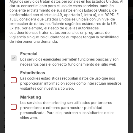
Algunos servicios tratan datos personales en los Estados Unidos. Al
dar su consentimiento para el uso de estos servicios, también
consiente el tratamiento de sus datos en los Estados Unidos, de
conformidad con el artículo 49, apartado 1, letra a), del RGPD. El
TJUE considera que Estados Unidos es un país con un nivel de
protección de datos insuficiente según los estándares de la UE.
Existe, por ejemplo, el riesgo de que las autoridades
estadounidenses traten datos personales en programas de
vigilancia sin que los ciudadanos europeos tengan la posibilidad
de interponer una demanda.
A continuación se enumeran los grupos de servicios pa
Esencial
Los servicios esenciales permiten funciones básicas y son
necesarios para el correcto funcionamiento del sitio web.
PARA EL SCO, EDEKA VUELVE A APOSTAR POR LA
TECNOLOGÍA DE PYRAMID.
Estadísticas
Las cookies estadísticas recopilan datos de uso que nos
proporcionan información sobre cómo interactúan nuestros
Introducción
visitantes con nuestro sitio web.
EDEKA Handelsgesellschaft Nordbayern-Sachsen-
Marketing
Los servicios de marketing son utilizados por terceros
Thüringen mbH, uno de los principales distribuidores de
proveedores o editores para mostrar publicidad
alimentación de Alemania, está equipando sus tiendas
personalizada. Para ello, rastrean a los visitantes de los
sitios web.
con sistemas fijos de autopago. El hardware lo
suministra, una vez más, Pyramid Computer GmbH.