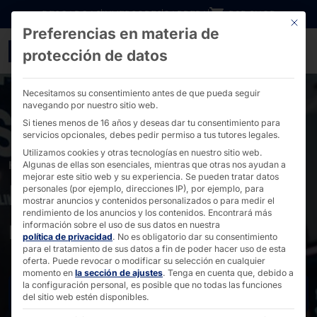
Ir directamente al contenido
DESCARGAS
INVERSORES
CARRERA
B2B SHOP
Este bo
Preferencias en materia de
POLYTOUCH® para Hesbu
protección de datos
Necesitamos su consentimiento antes de que pueda seguir
navegando por nuestro sitio web.
Si tienes menos de 16 años y deseas dar tu consentimiento para
servicios opcionales, debes pedir permiso a tus tutores legales.
Utilizamos cookies y otras tecnologías en nuestro sitio web.
HESBURGER
Algunas de ellas son esenciales, mientras que otras nos ayudan a
mejorar este sitio web y su experiencia.
Se pueden tratar datos
POLYTOUCH® en la
personales (por ejemplo, direcciones IP), por ejemplo, para
mostrar anuncios y contenidos personalizados o para medir el
rendimiento de los anuncios y los contenidos.
Encontrará más
restauración colectiva
información sobre el uso de sus datos en nuestra
política de privacidad
.
No es obligatorio dar su consentimiento
para el tratamiento de sus datos a fin de poder hacer uso de esta
oferta.
Puede revocar o modificar su selección en cualquier
momento en
la sección de ajustes
.
Tenga en cuenta que, debido a
la configuración personal, es posible que no todas las funciones
Contacto
del sitio web estén disponibles.