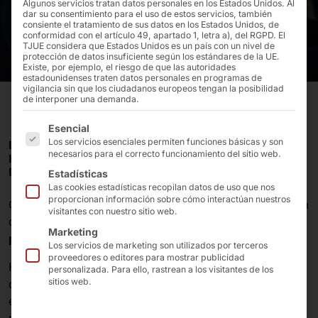
Algunos servicios tratan datos personales en los Estados Unidos. Al
dar su consentimiento para el uso de estos servicios, también
consiente el tratamiento de sus datos en los Estados Unidos, de
conformidad con el artículo 49, apartado 1, letra a), del RGPD. El
TJUE considera que Estados Unidos es un país con un nivel de
protección de datos insuficiente según los estándares de la UE.
Existe, por ejemplo, el riesgo de que las autoridades
estadounidenses traten datos personales en programas de
vigilancia sin que los ciudadanos europeos tengan la posibilidad
de interponer una demanda.
A continuación se enumeran los grupos de servicios pa
Esencial
Los servicios esenciales permiten funciones básicas y son
LA CADENA FINLANDESA DE COMIDA RÁPIDA
necesarios para el correcto funcionamiento del sitio web.
HESBURGER CONFÍA EN UNA SOLUCIÓN DE QUIOSCO
DE AUTOSERVICIO DE PYRAMID COMPUTER.
Estadísticas
Las cookies estadísticas recopilan datos de uso que nos
proporcionan información sobre cómo interactúan nuestros
Con más de
500 restaurantes
, Hesburger es la cadena
visitantes con nuestro sitio web.
de comida rápida más importante de
Finlandia
y los
Marketing
países bálticos
.
Los servicios de marketing son utilizados por terceros
proveedores o editores para mostrar publicidad
Hesburger se centra en ofrecer un excelente servicio al
personalizada. Para ello, rastrean a los visitantes de los
sitios web.
cliente. Para garantizar a los clientes la mejor
experiencia de autoservicio digital, las sucursales se