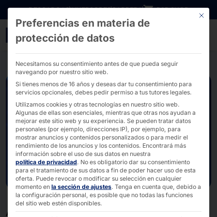
Ir directamente al contenido
DESCARGAS
INVERSORES
CARRERA
B2B SHOP
Este bo
Preferencias en materia de
Inteligencia artificial - 
protección de datos
Necesitamos su consentimiento antes de que pueda seguir
navegando por nuestro sitio web.
Si tienes menos de 16 años y deseas dar tu consentimiento para
servicios opcionales, debes pedir permiso a tus tutores legales.
Utilizamos cookies y otras tecnologías en nuestro sitio web.
Algunas de ellas son esenciales, mientras que otras nos ayudan a
mejorar este sitio web y su experiencia.
Se pueden tratar datos
personales (por ejemplo, direcciones IP), por ejemplo, para
mostrar anuncios y contenidos personalizados o para medir el
rendimiento de los anuncios y los contenidos.
Encontrará más
información sobre el uso de sus datos en nuestra
política de privacidad
.
No es obligatorio dar su consentimiento
para el tratamiento de sus datos a fin de poder hacer uso de esta
oferta.
Puede revocar o modificar su selección en cualquier
momento en
la sección de ajustes
.
Tenga en cuenta que, debido a
la configuración personal, es posible que no todas las funciones
del sitio web estén disponibles.
ACELERE SU ÉXITO