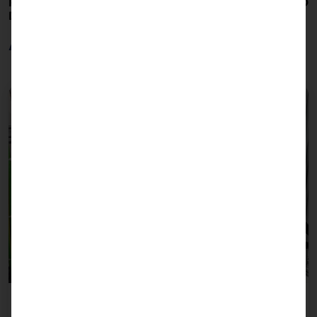
POTENTES SOLUCIONES DE HARDWARE CON CALIDAD
DE DISEÑO
Aplicaciones
Recogida de contenedores con robots guiados por