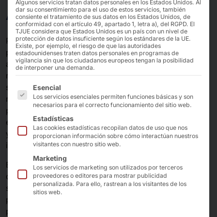
Algunos servicios tratan datos personales en los Estados Unidos. Al
AKHET KI
dar su consentimiento para el uso de estos servicios, también
consiente el tratamiento de sus datos en los Estados Unidos, de
conformidad con el artículo 49, apartado 1, letra a), del RGPD. El
TJUE considera que Estados Unidos es un país con un nivel de
protección de datos insuficiente según los estándares de la UE.
Procesos de producción inteligentes, los ciclos de
Existe, por ejemplo, el riesgo de que las autoridades
producción más rápidos, decisiones empresariales
estadounidenses traten datos personales en programas de
vigilancia sin que los ciudadanos europeos tengan la posibilidad
asistidas por máquinas, aceleración del trabajo
de interponer una demanda.
rutinario, supervisión automatizada de plantas o
A continuación se enumeran los grupos de servicios pa
sistemas de tráfico, transporte autónomo de
Esencial
Los servicios esenciales permiten funciones básicas y son
mercancías, optimización automática de precios,
necesarios para el correcto funcionamiento del sitio web.
planificación de mercancías y prevención del fraude:
Estadísticas
estos pocos casos prácticos de uso en organizaciones
Las cookies estadísticas recopilan datos de uso que nos
y empresas demuestran claramente el potencial de la
proporcionan información sobre cómo interactúan nuestros
inteligencia artificial (IA) para el futuro.
visitantes con nuestro sitio web.
Marketing
El camino hacia el apoyo digital e inteligente a la toma
Los servicios de marketing son utilizados por terceros
de decisiones requiere, entre otras cosas, cantidades
proveedores o editores para mostrar publicidad
personalizada. Para ello, rastrean a los visitantes de los
suficientemente grandes de datos y, por supuesto
sitios web.
procesadores de alto rendimiento disponibles que
pueden procesar en paralelo la mayor cantidad de