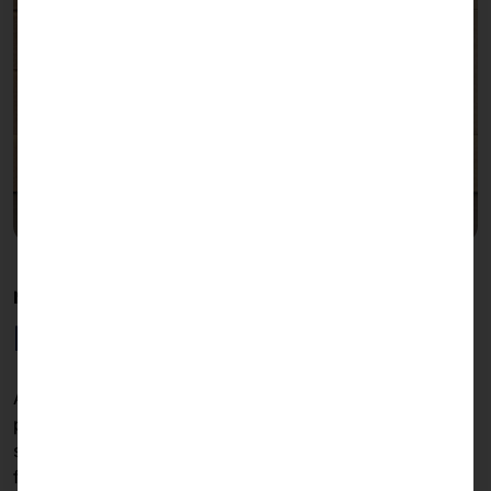
MÁXIMA FLEXIBILIDAD
Modelos con base
Además de la versión de sobremesa, el POLYTOUCH®
pSyCO también está disponible en variantes con
soporte. Esto permite utilizar el sistema de forma
flexible como
quiosco de autopago independiente
en