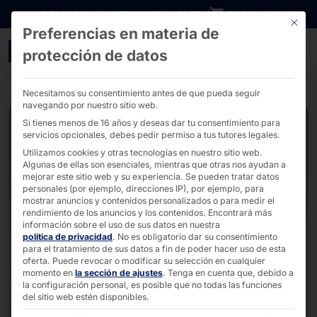
Ir directamente al contenido
DESCARGAS
INVERSORES
CARRERA
B2B SHOP
Este bo
Preferencias en materia de
Caja registradora de aut
protección de datos
Necesitamos su consentimiento antes de que pueda seguir
navegando por nuestro sitio web.
Si tienes menos de 16 años y deseas dar tu consentimiento para
servicios opcionales, debes pedir permiso a tus tutores legales.
Utilizamos cookies y otras tecnologías en nuestro sitio web.
Algunas de ellas son esenciales, mientras que otras nos ayudan a
mejorar este sitio web y su experiencia.
Se pueden tratar datos
personales (por ejemplo, direcciones IP), por ejemplo, para
mostrar anuncios y contenidos personalizados o para medir el
rendimiento de los anuncios y los contenidos.
Encontrará más
información sobre el uso de sus datos en nuestra
política de privacidad
.
No es obligatorio dar su consentimiento
para el tratamiento de sus datos a fin de poder hacer uso de esta
oferta.
Puede revocar o modificar su selección en cualquier
momento en
la sección de ajustes
.
Tenga en cuenta que, debido a
la configuración personal, es posible que no todas las funciones
del sitio web estén disponibles.