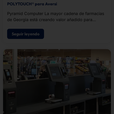
POLYTOUCH® para Aversi
Pyramid Computer La mayor cadena de farmacias
de Georgia está creando valor añadido para
clientes y empleados en cada vez más tiendas con
terminales de autoservicio de .
Seguir leyendo