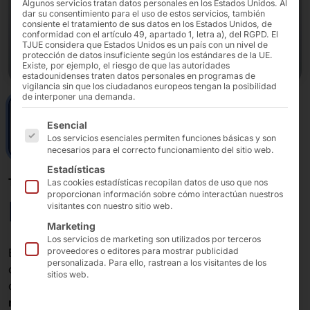
Algunos servicios tratan datos personales en los Estados Unidos. Al
dar su consentimiento para el uso de estos servicios, también
consiente el tratamiento de sus datos en los Estados Unidos, de
conformidad con el artículo 49, apartado 1, letra a), del RGPD. El
TJUE considera que Estados Unidos es un país con un nivel de
protección de datos insuficiente según los estándares de la UE.
Existe, por ejemplo, el riesgo de que las autoridades
estadounidenses traten datos personales en programas de
vigilancia sin que los ciudadanos europeos tengan la posibilidad
de interponer una demanda.
A continuación se enumeran los grupos de servicios pa
Esencial
Los servicios esenciales permiten funciones básicas y son
necesarios para el correcto funcionamiento del sitio web.
Estadísticas
TERMINAL DE AUTOFACURACIÓN
Las cookies estadísticas recopilan datos de uso que nos
proporcionan información sobre cómo interactúan nuestros
POLYTOUCH® pSyCO
visitantes con nuestro sitio web.
Marketing
Los servicios de marketing son utilizados por terceros
El terminal se puede utilizar como
mostrador
o, con un
proveedores o editores para mostrar publicidad
personalizada. Para ello, rastrean a los visitantes de los
cuerpo según los requisitos del cliente, se puede
sitios web.
convertir en un
SCO
completo
SCO formato de caja
registradora
.