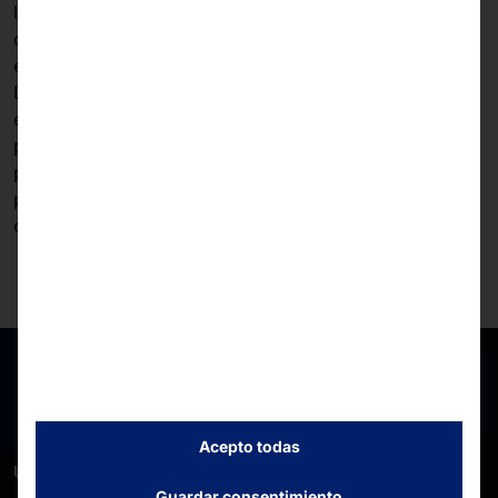
la zona de ventas, lo que resulta ideal para áreas muy
concurridas o para ampliar las zonas de caja
existentes.
La arquitectura modular se mantiene íntegramente: el
escáner, la impresora, el sistema de pago y otros
periféricos se pueden configurar o añadir
posteriormente según el caso de uso. De este modo, el
pSyCO se adapta de forma óptima a diferentes
conceptos de tienda y modelos operativos.
Acepto todas
UNA PLATAFORMA. MUCHAS POSIBILIDADES.
Guardar consentimiento