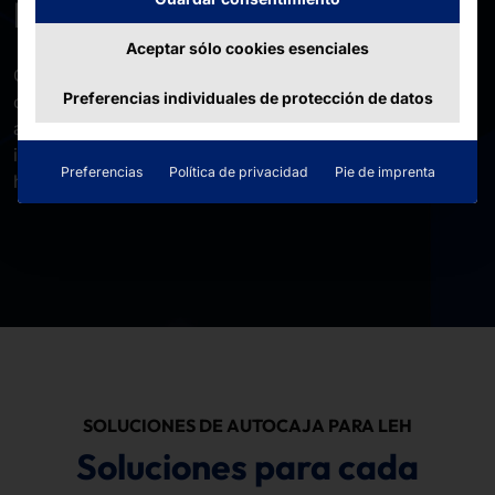
El autopago reinventado
Aceptar sólo cookies esenciales
Gracias a su arquitectura modular, el pSyCO se adapta
Preferencias individuales de protección de datos
con exactitud
a las necesidades del comercio minorista. Desde
instalaciones compactas
Preferencias
Política de privacidad
Pie de imprenta
hasta soluciones de autopago totalmente equipadas.
SOLUCIONES DE AUTOCAJA PARA LEH
Soluciones para cada