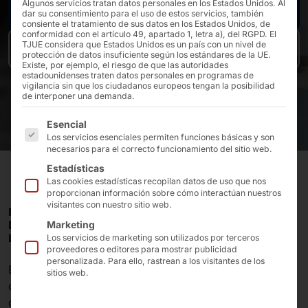
Algunos servicios tratan datos personales en los Estados Unidos. Al
Póngase en contacto con nosotros
dar su consentimiento para el uso de estos servicios, también
consiente el tratamiento de sus datos en los Estados Unidos, de
conformidad con el artículo 49, apartado 1, letra a), del RGPD. El
TJUE considera que Estados Unidos es un país con un nivel de
Comunicado de prensa
protección de datos insuficiente según los estándares de la UE.
Existe, por ejemplo, el riesgo de que las autoridades
estadounidenses traten datos personales en programas de
vigilancia sin que los ciudadanos europeos tengan la posibilidad
de interponer una demanda.
A continuación se enumeran los grupos de servicios pa
Esencial
Los servicios esenciales permiten funciones básicas y son
necesarios para el correcto funcionamiento del sitio web.
Estadísticas
Las cookies estadísticas recopilan datos de uso que nos
proporcionan información sobre cómo interactúan nuestros
visitantes con nuestro sitio web.
PYRAMID EN ANUNCIAR LA NUEVA IMPLANTACIÓN
DEL SISTEMA DE AUTOPAGO POLYTOUCH FLEX21.5 EN
Marketing
LAS TIENDAS DE TEEGSCHWENDNER.
Los servicios de marketing son utilizados por terceros
proveedores o editores para mostrar publicidad
personalizada. Para ello, rastrean a los visitantes de los
El
principal minorista alemán de tés de primera
sitios web.
calidad confía en
nuestra innovadora solución
para
que
la experiencia de compra
de sus clientes sea
más