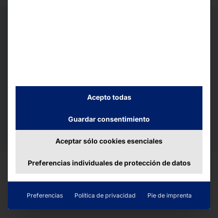
Uwe Wiest
Jefe de Ventas de Pyramid Computer GmbH
«Estamos encantados con la colaboración, cada vez
más fructífera, con TeeGschwendner y snabble. Con
el FLEX21.5 SCO ofrecemos una solución moderna,
Acepto todas
eficiente y fácil de usar que se adapta
perfectamente a las altas exigencias de un
Guardar consentimiento
proveedor de primera línea como
TeeGschwendner.»
Aceptar sólo cookies esenciales
Preferencias individuales de protección de datos
Preferencias
Política de privacidad
Pie de imprenta