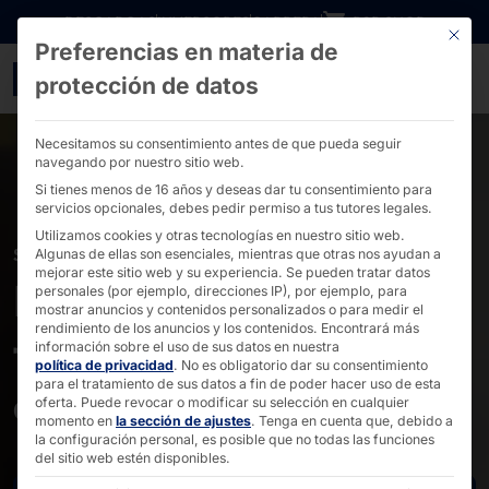
Ir directamente al contenido
DESCARGAS
INVERSORES
CARRERA
B2B SHOP
Este bo
Preferencias en materia de
POLYTOUCH® para TeeG
protección de datos
Necesitamos su consentimiento antes de que pueda seguir
navegando por nuestro sitio web.
Si tienes menos de 16 años y deseas dar tu consentimiento para
servicios opcionales, debes pedir permiso a tus tutores legales.
Utilizamos cookies y otras tecnologías en nuestro sitio web.
SCO PARA TEEGSCHWENDNER
Algunas de ellas son esenciales, mientras que otras nos ayudan a
mejorar este sitio web y su experiencia.
Se pueden tratar datos
POLYTOUCH® en la
personales (por ejemplo, direcciones IP), por ejemplo, para
mostrar anuncios y contenidos personalizados o para medir el
rendimiento de los anuncios y los contenidos.
Encontrará más
tienda especializada
información sobre el uso de sus datos en nuestra
política de privacidad
.
No es obligatorio dar su consentimiento
para el tratamiento de sus datos a fin de poder hacer uso de esta
en té
oferta.
Puede revocar o modificar su selección en cualquier
momento en
la sección de ajustes
.
Tenga en cuenta que, debido a
la configuración personal, es posible que no todas las funciones
del sitio web estén disponibles.