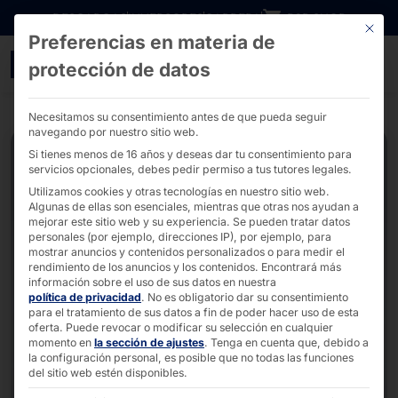
Ir directamente al contenido
DESCARGAS
INVERSORES
CARRERA
B2B SHOP
Este bo
Preferencias en materia de
Healthcare POLYTOUCH® 
protección de datos
Necesitamos su consentimiento antes de que pueda seguir
navegando por nuestro sitio web.
Si tienes menos de 16 años y deseas dar tu consentimiento para
servicios opcionales, debes pedir permiso a tus tutores legales.
Utilizamos cookies y otras tecnologías en nuestro sitio web.
Algunas de ellas son esenciales, mientras que otras nos ayudan a
mejorar este sitio web y su experiencia.
Se pueden tratar datos
personales (por ejemplo, direcciones IP), por ejemplo, para
mostrar anuncios y contenidos personalizados o para medir el
rendimiento de los anuncios y los contenidos.
Encontrará más
información sobre el uso de sus datos en nuestra
política de privacidad
.
No es obligatorio dar su consentimiento
para el tratamiento de sus datos a fin de poder hacer uso de esta
oferta.
Puede revocar o modificar su selección en cualquier
momento en
la sección de ajustes
.
Tenga en cuenta que, debido a
la configuración personal, es posible que no todas las funciones
del sitio web estén disponibles.