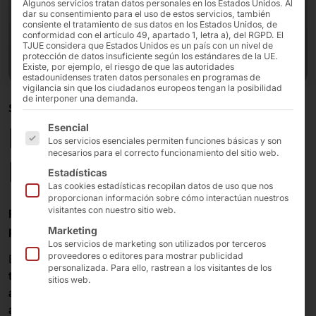
Algunos servicios tratan datos personales en los Estados Unidos. Al
dar su consentimiento para el uso de estos servicios, también
consiente el tratamiento de sus datos en los Estados Unidos, de
conformidad con el artículo 49, apartado 1, letra a), del RGPD. El
TJUE considera que Estados Unidos es un país con un nivel de
protección de datos insuficiente según los estándares de la UE.
Existe, por ejemplo, el riesgo de que las autoridades
estadounidenses traten datos personales en programas de
vigilancia sin que los ciudadanos europeos tengan la posibilidad
de interponer una demanda.
SOLUCIÓN DIGITAL EN EL PUNTO DE ATENCIÓN
A continuación se enumeran los grupos de servicios pa
POLYTOUCH®
Esencial
Los servicios esenciales permiten funciones básicas y son
necesarios para el correcto funcionamiento del sitio web.
FLEX21.5 Healthcare
Estadísticas
Las cookies estadísticas recopilan datos de uso que nos
proporcionan información sobre cómo interactúan nuestros
visitantes con nuestro sitio web.
FLEX
es la plataforma de hardware de
Pyramid
para el
portal del paciente.
Marketing
Los servicios de marketing son utilizados por terceros
proveedores o editores para mostrar publicidad
El terminal permite la conexión a la
infraestructura
personalizada. Para ello, rastrean a los visitantes de los
telemática
(IT) y el encuentro decisivo entre el
sitios web.
autoservicio
y el paciente en
hospitales
,
centros de
asistencia médica
(MVZ) y
consultas médicas
.