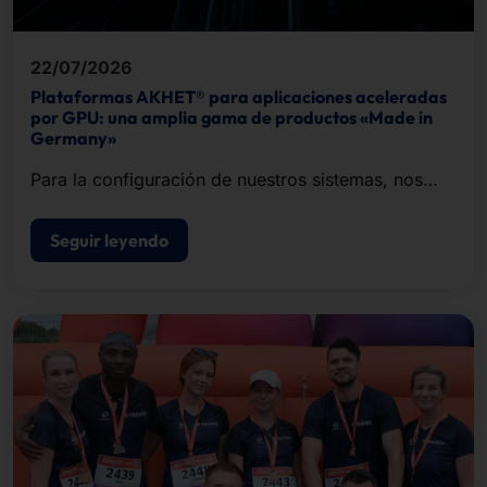
22/07/2026
Plataformas AKHET® para aplicaciones aceleradas
por GPU: una amplia gama de productos «Made in
Germany»
Para la configuración de nuestros sistemas, nos
basamos en la infraestructura de inteligencia
artificial de NVIDIA.
Seguir leyendo