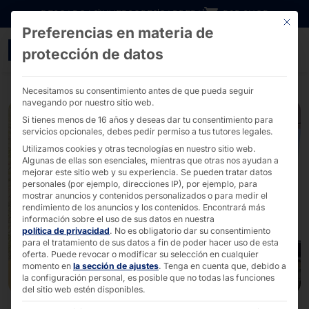
Ir directamente al contenido
DESCARGAS
INVERSORES
CARRERA
B2B SHOP
Este bo
Preferencias en materia de
quiosco de autoservicio
protección de datos
Necesitamos su consentimiento antes de que pueda seguir
navegando por nuestro sitio web.
Si tienes menos de 16 años y deseas dar tu consentimiento para
servicios opcionales, debes pedir permiso a tus tutores legales.
Utilizamos cookies y otras tecnologías en nuestro sitio web.
Algunas de ellas son esenciales, mientras que otras nos ayudan a
mejorar este sitio web y su experiencia.
Se pueden tratar datos
personales (por ejemplo, direcciones IP), por ejemplo, para
mostrar anuncios y contenidos personalizados o para medir el
rendimiento de los anuncios y los contenidos.
Encontrará más
información sobre el uso de sus datos en nuestra
política de privacidad
.
No es obligatorio dar su consentimiento
para el tratamiento de sus datos a fin de poder hacer uso de esta
oferta.
Puede revocar o modificar su selección en cualquier
momento en
la sección de ajustes
.
Tenga en cuenta que, debido a
la configuración personal, es posible que no todas las funciones
del sitio web estén disponibles.