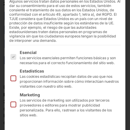
Algunos servicios tratan datos personales en los Estados Unidos. Al
25/09/2023
dar su consentimiento para el uso de estos servicios, también
consiente el tratamiento de sus datos en los Estados Unidos, de
Kiosco de autoservicio
conformidad con el artículo 49, apartado 1, letra a), del RGPD. El
TJUE considera que Estados Unidos es un país con un nivel de
protección de datos insuficiente según los estándares de la UE.
POLYTOUCH®:
Existe, por ejemplo, el riesgo de que las autoridades
estadounidenses traten datos personales en programas de
vigilancia sin que los ciudadanos europeos tengan la posibilidad
Estantería de
de interponer una demanda.
A continuación se enumeran los grupos de servicios pa
Esencial
productos virtuales
Los servicios esenciales permiten funciones básicas y son
necesarios para el correcto funcionamiento del sitio web.
Estadísticas
Las cookies estadísticas recopilan datos de uso que nos
proporcionan información sobre cómo interactúan nuestros
®
En los terminales de quiosco
POLYTOUCH
CURVA
,
visitantes con nuestro sitio web.
®
®
POLYTOUCH
FLEX21.5
y
POLYTOUCH
PASSPORT
Marketing
Los servicios de marketing son utilizados por terceros
32
(en la imagen) de
PYRAMID
Los visitantes de los
proveedores o editores para mostrar publicidad
centros de información turística ya pueden adquirir
personalizada. Para ello, rastrean a los visitantes de los
bonos de autoservicio para aplicaciones, juegos,
sitios web.
compras, música y entradas a eventos.