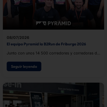
08/07/2026
El equipo Pyramid la B2Run de Friburgo 2026
Junto con unos 14 500 corredores y corredoras de
empresas y organizaciones de la región, el equipo
completó el recorrido de unos cinco kilómetros.
Seguir leyendo