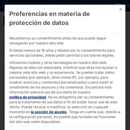
Ir directamente al contenido
DESCARGAS
INVERSORES
CARRERA
B2
Este bo
Preferencias en materia de
Encuentre nuestras soluc
protección de datos
Necesitamos su consentimiento antes de que pueda seguir
navegando por nuestro sitio web.
Si tienes menos de 16 años y deseas dar tu consentimiento para
servicios opcionales, debes pedir permiso a tus tutores legales.
Utilizamos cookies y otras tecnologías en nuestro sitio web.
Algunas de ellas son esenciales, mientras que otras nos ayudan a
mejorar este sitio web y su experiencia.
Se pueden tratar datos
personales (por ejemplo, direcciones IP), por ejemplo, para
mostrar anuncios y contenidos personalizados o para medir el
rendimiento de los anuncios y los contenidos.
Encontrará más
información sobre el uso de sus datos en nuestra
política de privacidad
.
No es obligatorio dar su consentimiento
para el tratamiento de sus datos a fin de poder hacer uso de esta
oferta.
Puede revocar o modificar su selección en cualquier
momento en
la sección de ajustes
.
Tenga en cuenta que, debido a
la configuración personal, es posible que no todas las funciones
del sitio web estén disponibles.