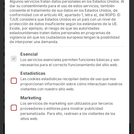
Algunos servicios tratan datos personales en los Estados Unidos. Al
08/04/2025 - 10/04/2025
dar su consentimiento para el uso de estos servicios, también
SALÓN DIGITAL DE LA SALUD
consiente el tratamiento de sus datos en los Estados Unidos, de
conformidad con el artículo 49, apartado 1, letra a), del RGPD. El
DMEA 2025
TJUE considera que Estados Unidos es un país con un nivel de
protección de datos insuficiente según los estándares de la UE.
Existe, por ejemplo, el riesgo de que las autoridades
estadounidenses traten datos personales en programas de
vigilancia sin que los ciudadanos europeos tengan la posibilidad
La edición de este año de la DMEA en Berlín se
de interponer una demanda.
celebrará
del 8 al 10 de abril
en el
recinto ferial
A continuación se enumeran los grupos de servicios pa
ExpoCenter City de Berlín.
Esencial
Los servicios esenciales permiten funciones básicas y son
necesarios para el correcto funcionamiento del sitio web.
En la principal
feria
europea
de salud digital
,
presentaremos nuestros terminales de autoservicio en
Estadísticas
Las cookies estadísticas recopilan datos de uso que nos
los stands de nuestros
socios de software
.
proporcionan información sobre cómo interactúan nuestros
visitantes con nuestro sitio web.
Se expondrán soluciones para
hospitales
,
centros de
Marketing
asistencia médica
,
consultas médicas
,
clínicas de
Los servicios de marketing son utilizados por terceros
rehabilitación
y
compañías de seguros médicos
.
proveedores o editores para mostrar publicidad
personalizada. Para ello, rastrean a los visitantes de los
sitios web.
Página de ferias