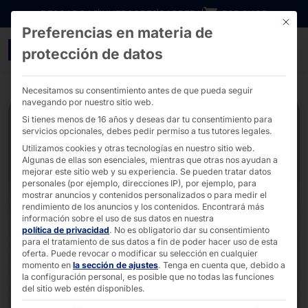
Ir directamente al contenido
DESCARGAS
INVERSORES
CARRERA
B2B SHOP
Este bo
Preferencias en materia de
Logistic Terminal autose
protección de datos
Necesitamos su consentimiento antes de que pueda seguir
navegando por nuestro sitio web.
Si tienes menos de 16 años y deseas dar tu consentimiento para
servicios opcionales, debes pedir permiso a tus tutores legales.
Utilizamos cookies y otras tecnologías en nuestro sitio web.
Algunas de ellas son esenciales, mientras que otras nos ayudan a
mejorar este sitio web y su experiencia.
Se pueden tratar datos
personales (por ejemplo, direcciones IP), por ejemplo, para
mostrar anuncios y contenidos personalizados o para medir el
rendimiento de los anuncios y los contenidos.
Encontrará más
información sobre el uso de sus datos en nuestra
política de privacidad
.
No es obligatorio dar su consentimiento
para el tratamiento de sus datos a fin de poder hacer uso de esta
oferta.
Puede revocar o modificar su selección en cualquier
momento en
la sección de ajustes
.
Tenga en cuenta que, debido a
la configuración personal, es posible que no todas las funciones
del sitio web estén disponibles.