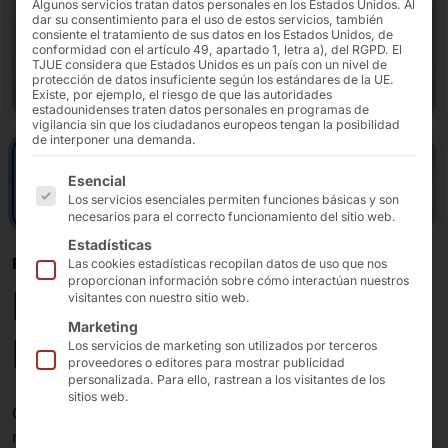
Algunos servicios tratan datos personales en los Estados Unidos. Al
dar su consentimiento para el uso de estos servicios, también
consiente el tratamiento de sus datos en los Estados Unidos, de
conformidad con el artículo 49, apartado 1, letra a), del RGPD. El
TJUE considera que Estados Unidos es un país con un nivel de
protección de datos insuficiente según los estándares de la UE.
Existe, por ejemplo, el riesgo de que las autoridades
estadounidenses traten datos personales en programas de
vigilancia sin que los ciudadanos europeos tengan la posibilidad
de interponer una demanda.
A continuación se enumeran los grupos de servicios pa
Esencial
Los servicios esenciales permiten funciones básicas y son
necesarios para el correcto funcionamiento del sitio web.
Estadísticas
PON SU CARGA EN LA VÍA RÁPIDA
Las cookies estadísticas recopilan datos de uso que nos
proporcionan información sobre cómo interactúan nuestros
POLYTOUCH®
visitantes con nuestro sitio web.
Marketing
LOGISTIC TERMINAL
Los servicios de marketing son utilizados por terceros
proveedores o editores para mostrar publicidad
personalizada. Para ello, rastrean a los visitantes de los
sitios web.
Con esta
línea de productos POLYTOUCH®
,
respondemos a la creciente demanda de soluciones de