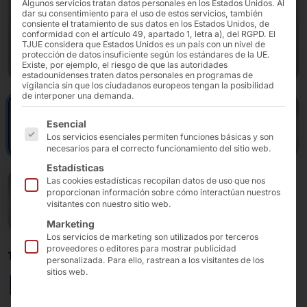
Algunos servicios tratan datos personales en los Estados Unidos. Al
dar su consentimiento para el uso de estos servicios, también
consiente el tratamiento de sus datos en los Estados Unidos, de
conformidad con el artículo 49, apartado 1, letra a), del RGPD. El
TJUE considera que Estados Unidos es un país con un nivel de
protección de datos insuficiente según los estándares de la UE.
Existe, por ejemplo, el riesgo de que las autoridades
estadounidenses traten datos personales en programas de
vigilancia sin que los ciudadanos europeos tengan la posibilidad
de interponer una demanda.
A continuación se enumeran los grupos de servicios pa
Esencial
Los servicios esenciales permiten funciones básicas y son
necesarios para el correcto funcionamiento del sitio web.
Estadísticas
Las cookies estadísticas recopilan datos de uso que nos
proporcionan información sobre cómo interactúan nuestros
visitantes con nuestro sitio web.
Marketing
Los servicios de marketing son utilizados por terceros
proveedores o editores para mostrar publicidad
10,1", 15,6", 21,5"
personalizada. Para ello, rastrean a los visitantes de los
sitios web.
PC táctil IP69K