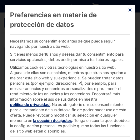
Ir directamente al contenido
DESCARGAS
INVERSORES
CARRERA
B2B SHOP
Este bo
Preferencias en materia de
PC industrial táctil IP69
protección de datos
Necesitamos su consentimiento antes de que pueda seguir
navegando por nuestro sitio web.
Si tienes menos de 16 años y deseas dar tu consentimiento para
servicios opcionales, debes pedir permiso a tus tutores legales.
Utilizamos cookies y otras tecnologías en nuestro sitio web.
Algunas de ellas son esenciales, mientras que otras nos ayudan a
mejorar este sitio web y su experiencia.
Se pueden tratar datos
personales (por ejemplo, direcciones IP), por ejemplo, para
mostrar anuncios y contenidos personalizados o para medir el
rendimiento de los anuncios y los contenidos.
Encontrará más
información sobre el uso de sus datos en nuestra
política de privacidad
.
No es obligatorio dar su consentimiento
para el tratamiento de sus datos a fin de poder hacer uso de esta
oferta.
Puede revocar o modificar su selección en cualquier
momento en
la sección de ajustes
.
Tenga en cuenta que, debido a
la configuración personal, es posible que no todas las funciones
del sitio web estén disponibles.