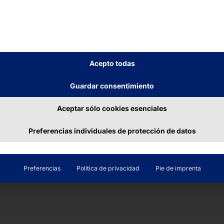
disponibles en
 están equipados con
 para mejorar la
rias opciones de
pciones para Android
Acepto todas
ian y Ubuntu. Estos
Guardar consentimiento
 amplia gama de
e IA, interfaces de
Aceptar sólo cookies esenciales
Preferencias individuales de protección de datos
Preferencias
Política de privacidad
Pie de imprenta