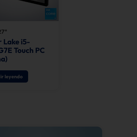
27"
r Lake i5-
G7E Touch PC
a)
ir leyendo