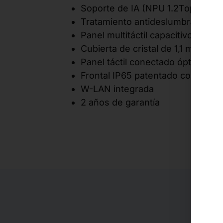
Soporte de IA (NPU 1.2Tops)
Tratamiento antideslumbrante de 
Panel multitáctil capacitivo de 10
Cubierta de cristal de 1,1 mm con
Panel táctil conectado ópticame
Frontal IP65 patentado con junta 
W-LAN integrada
2 años de garantía