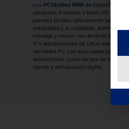
Los
PC táctiles ARM
de faytech están 
versiones Premium y Basic I/O. Ambos
paneles táctiles ópticamente adheridos
estabilidad y la visibilidad. Admiten va
montaje y vienen con Android 9, con o
11 o distribuciones de Linux como Deb
versátiles PC son esenciales para una
aplicaciones, como cargas de trabajo d
cliente y señalización digital.