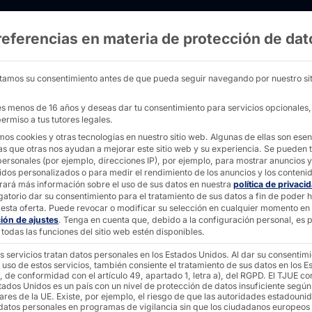
referencias en materia de protección de dat
RM S905D3 de 10" a 27" con marco de alumini
tamos su consentimiento antes de que pueda seguir navegando por nuestro sit
nes menos de 16 años y deseas dar tu consentimiento para servicios opcionales
ermiso a tus tutores legales.
10,1" - 27"
mos cookies y otras tecnologías en nuestro sitio web. Algunas de ellas son esen
PC tác
as que otras nos ayudan a mejorar este sitio web y su experiencia.
Se pueden t
personales (por ejemplo, direcciones IP), por ejemplo, para mostrar anuncios y
idos personalizados o para medir el rendimiento de los anuncios y los conteni
rará más información sobre el uso de sus datos en nuestra
política de privaci
gatorio dar su consentimiento para el tratamiento de sus datos a fin de poder 
S905D3
esta oferta.
Puede revocar o modificar su selección en cualquier momento en
ción de ajustes
.
Tenga en cuenta que, debido a la configuración personal, es p
todas las funciones del sitio web estén disponibles.
s servicios tratan datos personales en los Estados Unidos. Al dar su consentim
 uso de estos servicios, también consiente el tratamiento de sus datos en los E
Tamaños de pantalla tácti
, de conformidad con el artículo 49, apartado 1, letra a), del RGPD. El TJUE co
tados Unidos es un país con un nivel de protección de datos insuficiente según
10,1″, 15,6″, 21″, 24″, 27
ares de la UE. Existe, por ejemplo, el riesgo de que las autoridades estadouni
 datos personales en programas de vigilancia sin que los ciudadanos europeos