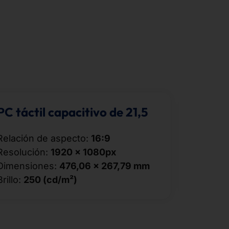
PC táctil capacitivo de 21,5
PC tác
Relación de aspecto:
16:9
Relación
Resolución:
1920 × 1080px
Resoluc
Dimensiones:
476,06 × 267,79 mm
Dimensi
Brillo:
250 (cd/m²)
Brillo:
50