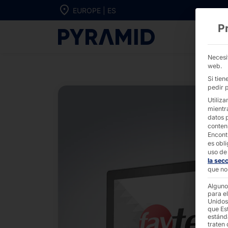
Ir directamente al contenido
EUROPE | ES
P
PC táctiles A
Necesi
web.
Si tie
pedir p
Utiliza
mientr
datos 
conten
Encont
es obli
uso de 
la sec
que no 
Alguno
para el
Unidos
que Es
estánd
traten