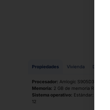
Propiedades
Vivienda
Descar
Procesador:
Amlogic S905D3 Quad-C
Memoria:
2 GB de memoria RAM LPD
Sistema operativo:
Estándar: Android
12