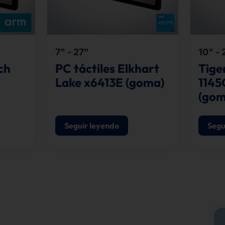
7" - 27"
10" - 
ch
PC táctiles Elkhart
Tige
Lake x6413E (goma)
1145
(gom
Seguir leyendo
Segu