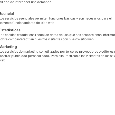
ibilidad de interponer una demanda.
Los PC táctiles basados
tinuación se enumeran los grupos de servicios para los que
para la eficiencia energé
Esencial
Los servicios esenciales permiten funciones básicas y son necesarios para el
requieren un bajo cons
correcto funcionamiento del sitio web.
generación de calor. Est
Estadísticas
equipados con los proce
Las cookies estadísticas recopilan datos de uso que nos proporcionan informa
sobre cómo interactúan nuestros visitantes con nuestro sitio web.
anterior modelo V40.
Marketing
Los servicios de marketing son utilizados por terceros proveedores o editores
El procesador S905D3 es
mostrar publicidad personalizada. Para ello, rastrean a los visitantes de los siti
energético y ofrece 1,2
web.
tareas básicas de IA con
procesador resulta espec
sensibles a los costes y
interactivos que requier
resolución y una fácil in
se encuentran en centr