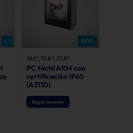
10,1", 15,6", 21,5"
rt
PC táctil ARM con
co
certificación IP65
(A311D)
Seguir leyendo