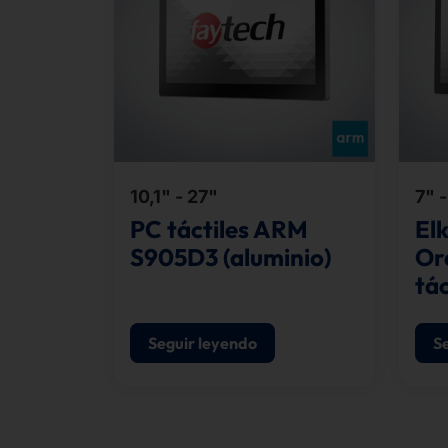
10,1" - 27"
7" 
PC táctiles ARM
El
S905D3 (aluminio)
Or
tác
Seguir leyendo
S