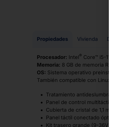
Propiedades
Vivienda
Descar
®
Procesador:
Intel
Core™ i5-1145G7E
Memoria:
8 GB de memoria RAM, 240
OS:
Sistema operativo preinstalado 
También compatible con Linux Ubunt
Tratamiento antideslumbrante de 
Panel de control multitáctil capac
Cubierta de cristal de 1,1 mm con
Panel táctil conectado ópticame
Kit trasero grande (9-36V DC-in)