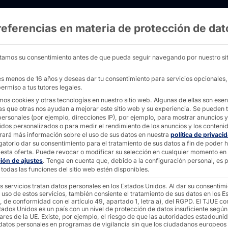
referencias en materia de protección de dat
e 7" a 27" con i5-1145G7E y marco de goma - 
tamos su consentimiento antes de que pueda seguir navegando por nuestro sit
nes menos de 16 años y deseas dar tu consentimiento para servicios opcionales
ermiso a tus tutores legales.
10" - 27"
mos cookies y otras tecnologías en nuestro sitio web. Algunas de ellas son esen
Tiger L
as que otras nos ayudan a mejorar este sitio web y su experiencia.
Se pueden t
personales (por ejemplo, direcciones IP), por ejemplo, para mostrar anuncios y
idos personalizados o para medir el rendimiento de los anuncios y los conteni
rará más información sobre el uso de sus datos en nuestra
política de privaci
gatorio dar su consentimiento para el tratamiento de sus datos a fin de poder 
1145G7
esta oferta.
Puede revocar o modificar su selección en cualquier momento en
ción de ajustes
.
Tenga en cuenta que, debido a la configuración personal, es p
todas las funciones del sitio web estén disponibles.
(goma)
s servicios tratan datos personales en los Estados Unidos. Al dar su consentim
 uso de estos servicios, también consiente el tratamiento de sus datos en los E
, de conformidad con el artículo 49, apartado 1, letra a), del RGPD. El TJUE co
tados Unidos es un país con un nivel de protección de datos insuficiente según
ares de la UE. Existe, por ejemplo, el riesgo de que las autoridades estadouni
 datos personales en programas de vigilancia sin que los ciudadanos europeos