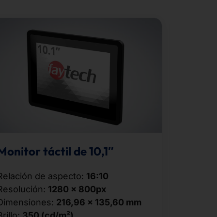
Monitor táctil de 10,1″
Monitor
Relación de aspecto:
16:10
Relación
Resolución:
1280 × 800px
Resoluc
Dimensiones:
216,96 × 135,60 mm
Dimensi
Brillo:
350 (cd/m²)
Brillo:
30