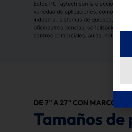
Estos PC faytech son la elección perfe
variedad de aplicaciones, como POS, p
industrial, sistemas de quiosco, autom
oficinas/residencias, señalización digi
centros comerciales, aulas, hoteles y
DE 7" A 27" CON MARCO DE
Tamaños de 