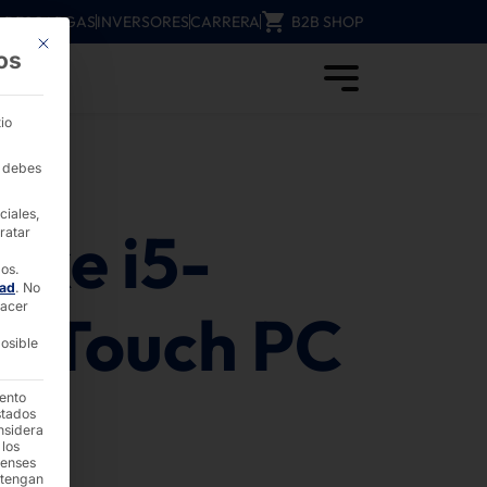
DESCARGAS
INVERSORES
CARRERA
B2B SHOP
Este botón cierra el cuadro de diálogo. Su función es idéntica a la del b
os
PYRAMID
io
, debes
ciales,
ake i5-
ratar
dos.
dad
.
No
hacer
E Touch PC
osible
iento
stados
nsidera
 los
denses
 tengan