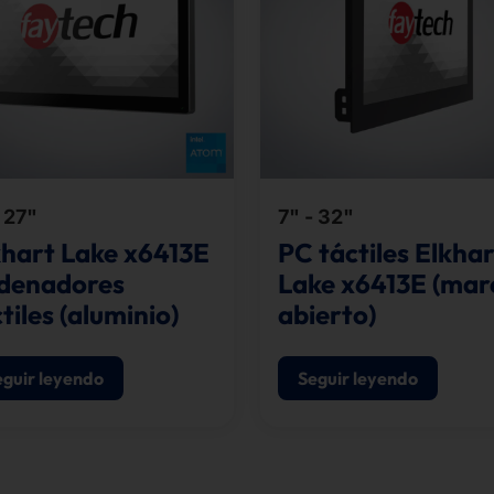
- 27"
7" - 32"
khart Lake x6413E
PC táctiles Elkha
denadores
Lake x6413E (mar
tiles (aluminio)
abierto)
eguir leyendo
Seguir leyendo