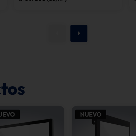
tos
UEVO
NUEVO