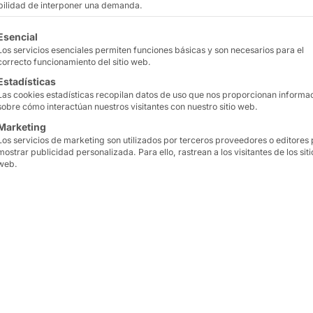
ibilidad de interponer una demanda.
Tamaños de pantalla tácti
tinuación se enumeran los grupos de servicios para los que
7″ , 8″, 10″, 10.1″, 12.1″,
Esencial
Los servicios esenciales permiten funciones básicas y son necesarios para el
correcto funcionamiento del sitio web.
La serie de PC capacitiv
Estadísticas
funcionamiento silencios
Las cookies estadísticas recopilan datos de uso que nos proporcionan informa
frontal IP65, su alta fia
sobre cómo interactúan nuestros visitantes con nuestro sitio web.
perfecta para aplicacion
Marketing
Los servicios de marketing son utilizados por terceros proveedores o editores
Presenta un cristal plan
mostrar publicidad personalizada. Para ello, rastrean a los visitantes de los siti
prueba de agua y polvo 
web.
con resistentes pernos 
consta de un kit frontal y 
personalización de la co
saber más