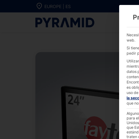
Ir directamente al contenido
EUROPE | ES
P
PC táctiles d
Necesi
web.
Si tie
pedir p
Utiliza
mientr
datos 
conten
Encont
es obli
uso de 
la sec
que no 
Alguno
para el
Unidos
que Es
estánd
traten