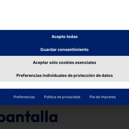
cta para una gran
aneles de control
atización de
tal y en áreas como
 muchas más.
Acepto todas
Guardar consentimiento
Aceptar sólo cookies esenciales
Preferencias individuales de protección de datos
Preferencias
Política de privacidad
Pie de imprenta
 GOMA
pantalla