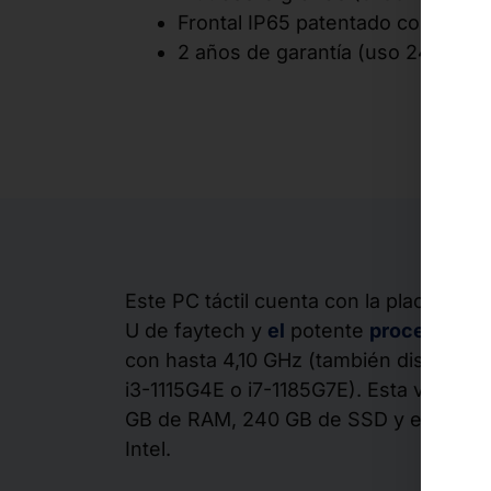
Frontal IP65 patentado con junta 
2 años de garantía (uso 24/7)
Este PC táctil cuenta con la placa base 
U de faytech y
el
potente
procesador I
con hasta 4,10 GHz (también disponibl
i3-1115G4E o i7-1185G7E). Esta versión
GB de RAM, 240 GB de SSD y el chipset
Intel.