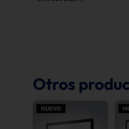
Otros produc
NUEVO
N