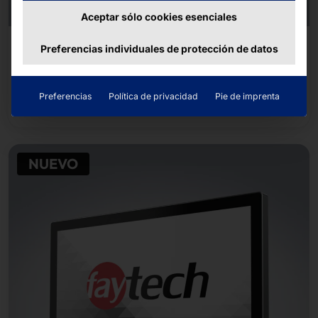
Aceptar sólo cookies esenciales
10,1" - 27"
Preferencias individuales de protección de datos
PC táctiles ARM S905D3 (aluminio)
Preferencias
Política de privacidad
Pie de imprenta
Seguir leyendo
NUEVO