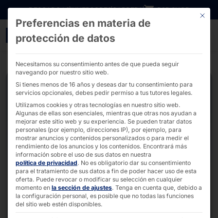
Ir directamente al contenido
DESCARGAS
INVERSORES
CARRERA
B2B SHOP
Este bo
Preferencias en materia de
PC táctiles de marco abi
protección de datos
Necesitamos su consentimiento antes de que pueda seguir
navegando por nuestro sitio web.
Si tienes menos de 16 años y deseas dar tu consentimiento para
servicios opcionales, debes pedir permiso a tus tutores legales.
Utilizamos cookies y otras tecnologías en nuestro sitio web.
Algunas de ellas son esenciales, mientras que otras nos ayudan a
mejorar este sitio web y su experiencia.
Se pueden tratar datos
personales (por ejemplo, direcciones IP), por ejemplo, para
mostrar anuncios y contenidos personalizados o para medir el
rendimiento de los anuncios y los contenidos.
Encontrará más
información sobre el uso de sus datos en nuestra
política de privacidad
.
No es obligatorio dar su consentimiento
para el tratamiento de sus datos a fin de poder hacer uso de esta
oferta.
Puede revocar o modificar su selección en cualquier
momento en
la sección de ajustes
.
Tenga en cuenta que, debido a
la configuración personal, es posible que no todas las funciones
del sitio web estén disponibles.