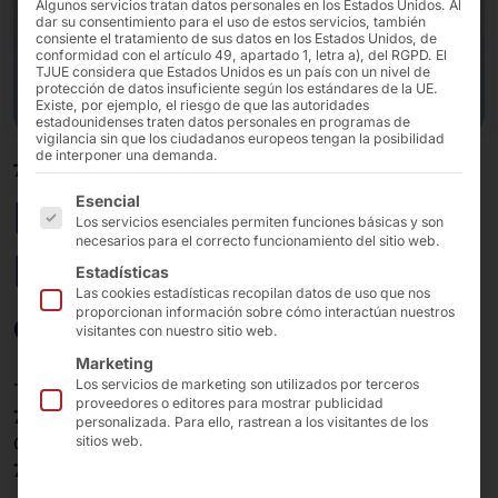
Algunos servicios tratan datos personales en los Estados Unidos. Al
dar su consentimiento para el uso de estos servicios, también
consiente el tratamiento de sus datos en los Estados Unidos, de
conformidad con el artículo 49, apartado 1, letra a), del RGPD. El
TJUE considera que Estados Unidos es un país con un nivel de
protección de datos insuficiente según los estándares de la UE.
Existe, por ejemplo, el riesgo de que las autoridades
estadounidenses traten datos personales en programas de
vigilancia sin que los ciudadanos europeos tengan la posibilidad
de interponer una demanda.
7" - 32"
A continuación se enumeran los grupos de servicios pa
PC táctiles Elkhart
Esencial
Los servicios esenciales permiten funciones básicas y son
necesarios para el correcto funcionamiento del sitio web.
Lake x6413E (marco
Estadísticas
Las cookies estadísticas recopilan datos de uso que nos
abierto)
proporcionan información sobre cómo interactúan nuestros
visitantes con nuestro sitio web.
Marketing
Los servicios de marketing son utilizados por terceros
Tamaños de pantalla táctil disponibles:
proveedores o editores para mostrar publicidad
7″, 10,1″, 11,6″, 13,3″, 15″, 15,6″, 21,5″, 24″
personalizada. Para ello, rastrean a los visitantes de los
Como variante de alto brillo:
sitios web.
7″, 10,1″, 11,6″, 13,3″, 15″, 15,6″, 21,5″, 24″, 27″, 32″