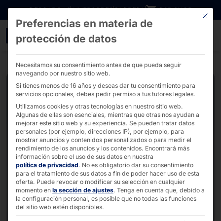
Ir directamente al contenido
DESCARGAS
INVERSORES
CARRERA
B2B SHOP
Este bo
Preferencias en materia de
Logistic Terminal al aire
protección de datos
Necesitamos su consentimiento antes de que pueda seguir
navegando por nuestro sitio web.
Si tienes menos de 16 años y deseas dar tu consentimiento para
servicios opcionales, debes pedir permiso a tus tutores legales.
Utilizamos cookies y otras tecnologías en nuestro sitio web.
Algunas de ellas son esenciales, mientras que otras nos ayudan a
mejorar este sitio web y su experiencia.
Se pueden tratar datos
personales (por ejemplo, direcciones IP), por ejemplo, para
mostrar anuncios y contenidos personalizados o para medir el
rendimiento de los anuncios y los contenidos.
Encontrará más
información sobre el uso de sus datos en nuestra
política de privacidad
.
No es obligatorio dar su consentimiento
para el tratamiento de sus datos a fin de poder hacer uso de esta
oferta.
Puede revocar o modificar su selección en cualquier
momento en
la sección de ajustes
.
Tenga en cuenta que, debido a
la configuración personal, es posible que no todas las funciones
del sitio web estén disponibles.