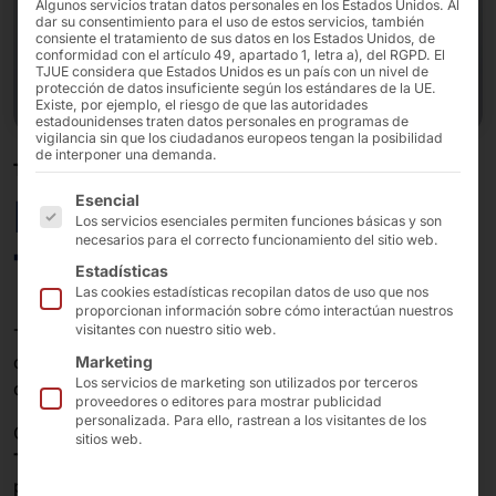
Algunos servicios tratan datos personales en los Estados Unidos. Al
dar su consentimiento para el uso de estos servicios, también
consiente el tratamiento de sus datos en los Estados Unidos, de
conformidad con el artículo 49, apartado 1, letra a), del RGPD. El
TJUE considera que Estados Unidos es un país con un nivel de
protección de datos insuficiente según los estándares de la UE.
Existe, por ejemplo, el riesgo de que las autoridades
estadounidenses traten datos personales en programas de
vigilancia sin que los ciudadanos europeos tengan la posibilidad
de interponer una demanda.
TERMINAL LOGÍSTICA PARA CAMIONES Y TURISMOS
A continuación se enumeran los grupos de servicios pa
Logistic Terminal para
Esencial
Los servicios esenciales permiten funciones básicas y son
necesarios para el correcto funcionamiento del sitio web.
Truck POLYTOUCH®
Estadísticas
Las cookies estadísticas recopilan datos de uso que nos
proporcionan información sobre cómo interactúan nuestros
visitantes con nuestro sitio web.
Terminal logística exterior para la manipulación de
camiones y automóviles, con dos pantallas y sistema
Marketing
Los servicios de marketing son utilizados por terceros
de intercomunicación.
proveedores o editores para mostrar publicidad
personalizada. Para ello, rastrean a los visitantes de los
Optimice sus procesos logísticos con nuestro
Logistic
sitios web.
Terminal Truck al aire libre
: una solución resistente y a
prueba de las inclemencias del tiempo que garantiza