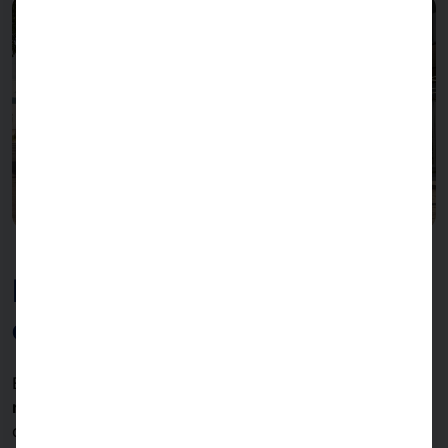
Máxima eficacia y facilidad
de uso
El terminal consta de
dos pantallas exteriores de alta
resolución
adecuadas tanto para coches como para
camiones. Las pantallas permiten una comunicación