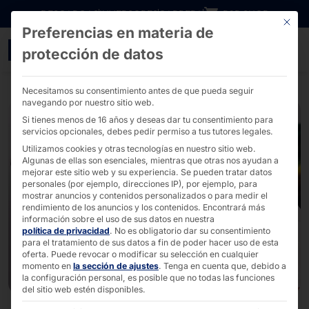
Ir directamente al contenido
DESCARGAS
INVERSORES
CARRERA
B2B SHOP
Este bo
Preferencias en materia de
Pyramid y MULTA MEDIO: T
protección de datos
Necesitamos su consentimiento antes de que pueda seguir
navegando por nuestro sitio web.
Si tienes menos de 16 años y deseas dar tu consentimiento para
servicios opcionales, debes pedir permiso a tus tutores legales.
Utilizamos cookies y otras tecnologías en nuestro sitio web.
Algunas de ellas son esenciales, mientras que otras nos ayudan a
mejorar este sitio web y su experiencia.
Se pueden tratar datos
personales (por ejemplo, direcciones IP), por ejemplo, para
mostrar anuncios y contenidos personalizados o para medir el
rendimiento de los anuncios y los contenidos.
Encontrará más
información sobre el uso de sus datos en nuestra
política de privacidad
.
No es obligatorio dar su consentimiento
para el tratamiento de sus datos a fin de poder hacer uso de esta
oferta.
Puede revocar o modificar su selección en cualquier
momento en
la sección de ajustes
.
Tenga en cuenta que, debido a
la configuración personal, es posible que no todas las funciones
del sitio web estén disponibles.