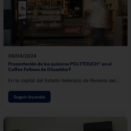
08/04/2024
Presentación de los quioscos POLYTOUCH® en el
Coffee Fellows de Düsseldorf
En la capital del Estado federado de Renania del
Norte-Westfalia, los clientes de la cafetería
especializada también pueden pedir café, bollería y
Seguir leyendo
pasteles en autoservicio.