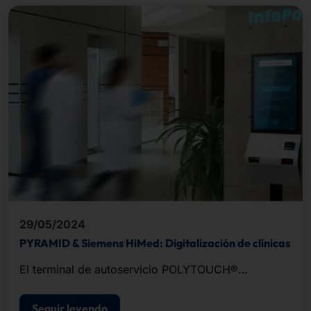
29/05/2024
PYRAMID & Siemens HiMed: Digitalización de clínicas
El terminal de autoservicio POLYTOUCH®
PASSPORT 32 pasará a formar parte de la
infraestructura de Siemens HiMed.
Seguir leyendo