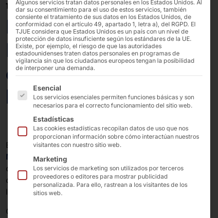
Algunos servicios tratan datos personales en los Estados Unidos. Al
19/11/2025
dar su consentimiento para el uso de estos servicios, también
consiente el tratamiento de sus datos en los Estados Unidos, de
Pyramid y MULTA
conformidad con el artículo 49, apartado 1, letra a), del RGPD. El
TJUE considera que Estados Unidos es un país con un nivel de
protección de datos insuficiente según los estándares de la UE.
MEDIO: terminales de
Existe, por ejemplo, el riesgo de que las autoridades
estadounidenses traten datos personales en programas de
vigilancia sin que los ciudadanos europeos tengan la posibilidad
autoservicio para
de interponer una demanda.
A continuación se enumeran los grupos de servicios pa
Esencial
loterías estatales
Los servicios esenciales permiten funciones básicas y son
necesarios para el correcto funcionamiento del sitio web.
Estadísticas
Las cookies estadísticas recopilan datos de uso que nos
proporcionan información sobre cómo interactúan nuestros
En
Pyramid Computer GmbH
y la
visitantes con nuestro sitio web.
MULTA MEDIO Informationssysteme AG
aúnan sus
Marketing
conocimientos para dar un nuevo impulso al negocio
Los servicios de marketing son utilizados por terceros
proveedores o editores para mostrar publicidad
de venta de papelería de las empresas estatales de
personalizada. Para ello, rastrean a los visitantes de los
lotería a través de la digitalización.
sitios web.
Con la combinación de nuestra plataforma de quiosco