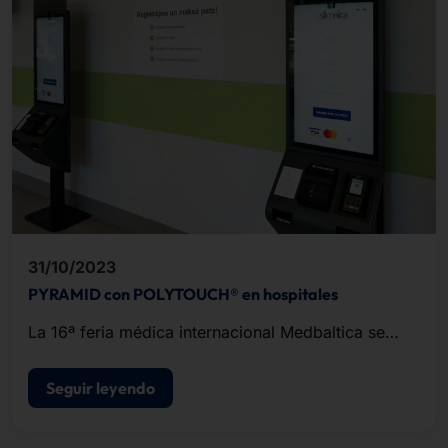
31/10/2023
PYRAMID con POLYTOUCH® en hospitales
La 16ª feria médica internacional Medbaltica se
celebró los días 21 y 22 de septiembre en el recinto
ferial de Kipsala.
Seguir leyendo