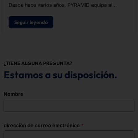
Desde hace varios años, PYRAMID equipa al
restaurador VAPIANO con PASSPORT 32
POLYTOUCH® PASSPORT 32 .
Seguir leyendo
¿TIENE ALGUNA PREGUNTA?
Estamos a su disposición.
Nombre
dirección de correo electrónico