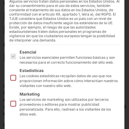
Algunos servicios tratan datos personales en los Estados Unidos. Al
11/08/2025
dar su consentimiento para el uso de estos servicios, también
consiente el tratamiento de sus datos en los Estados Unidos, de
El POLYTOUCH®
conformidad con el artículo 49, apartado 1, letra a), del RGPD. El
TJUE considera que Estados Unidos es un país con un nivel de
protección de datos insuficiente según los estándares de la UE.
PASSPORT 32 terminal
Existe, por ejemplo, el riesgo de que las autoridades
estadounidenses traten datos personales en programas de
vigilancia sin que los ciudadanos europeos tengan la posibilidad
de autopedido para
de interponer una demanda.
A continuación se enumeran los grupos de servicios pa
Esencial
Hesburger en Rumanía
Los servicios esenciales permiten funciones básicas y son
necesarios para el correcto funcionamiento del sitio web.
Estadísticas
Las cookies estadísticas recopilan datos de uso que nos
proporcionan información sobre cómo interactúan nuestros
La cadena finlandesa de comida rápida
Hesburger
visitantes con nuestro sitio web.
tiene más de
490 restaurantes
en
nueve países
. Esta
Marketing
empresa familiar
es conocida por mimar a sus clientes
Los servicios de marketing son utilizados por terceros
proveedores o editores para mostrar publicidad
no solo con
comida de alta calidad
, sino también con
el
personalizada. Para ello, rastrean a los visitantes de los
mejor servicio de atención al cliente
.
sitios web.
Nuestro terminal de pedidos