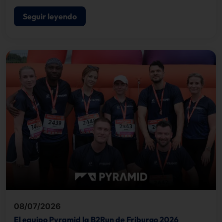
basamos en la infraestructura de inteligencia
artificial de NVIDIA.
Seguir leyendo
08/07/2026
El equipo Pyramid la B2Run de Friburgo 2026