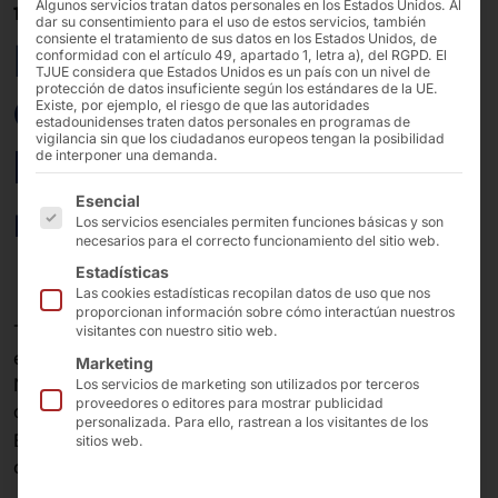
Algunos servicios tratan datos personales en los Estados Unidos. Al
12/10/2022
dar su consentimiento para el uso de estos servicios, también
consiente el tratamiento de sus datos en los Estados Unidos, de
POLYTOUCH®
conformidad con el artículo 49, apartado 1, letra a), del RGPD. El
TJUE considera que Estados Unidos es un país con un nivel de
protección de datos insuficiente según los estándares de la UE.
OUTDOOR:
Existe, por ejemplo, el riesgo de que las autoridades
estadounidenses traten datos personales en programas de
vigilancia sin que los ciudadanos europeos tengan la posibilidad
lanzamiento al
de interponer una demanda.
A continuación se enumeran los grupos de servicios pa
Esencial
mercado de quioscos
Los servicios esenciales permiten funciones básicas y son
necesarios para el correcto funcionamiento del sitio web.
Estadísticas
Las cookies estadísticas recopilan datos de uso que nos
proporcionan información sobre cómo interactúan nuestros
Todo el mundo habla de soluciones de quiosco para
visitantes con nuestro sitio web.
exteriores, ¡pero nosotros podemos ofrecerlas!
Marketing
Nos complace presentar nuestro nuevo terminal
Los servicios de marketing son utilizados por terceros
proveedores o editores para mostrar publicidad
quiosco para el Extreme.
personalizada. Para ello, rastrean a los visitantes de los
®
El POLYTOUCH
OUTDOOR - en cualquier lugar y con
sitios web.
cualquier tiempo