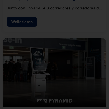
Junto con unos 14 500 corredores y corredoras de
empresas y organizaciones de la región, el equipo
completó el recorrido de unos cinco kilómetros.
Weiterlesen