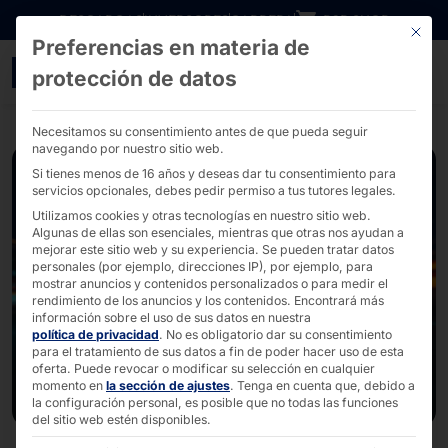
Ir directamente al contenido
DESCARGAS
INVERSORES
CARRERA
B2B SHOP
Este bo
Preferencias en materia de
POLYTOUCH® OUTDOOR :L
protección de datos
Necesitamos su consentimiento antes de que pueda seguir
navegando por nuestro sitio web.
Si tienes menos de 16 años y deseas dar tu consentimiento para
servicios opcionales, debes pedir permiso a tus tutores legales.
Utilizamos cookies y otras tecnologías en nuestro sitio web.
Algunas de ellas son esenciales, mientras que otras nos ayudan a
mejorar este sitio web y su experiencia.
Se pueden tratar datos
personales (por ejemplo, direcciones IP), por ejemplo, para
mostrar anuncios y contenidos personalizados o para medir el
rendimiento de los anuncios y los contenidos.
Encontrará más
información sobre el uso de sus datos en nuestra
política de privacidad
.
No es obligatorio dar su consentimiento
para el tratamiento de sus datos a fin de poder hacer uso de esta
oferta.
Puede revocar o modificar su selección en cualquier
momento en
la sección de ajustes
.
Tenga en cuenta que, debido a
la configuración personal, es posible que no todas las funciones
del sitio web estén disponibles.