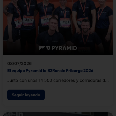
08/07/2026
El equipo Pyramid la B2Run de Friburgo 2026
Junto con unos 14 500 corredores y corredoras de
empresas y organizaciones de la región, el equipo
completó el recorrido de unos cinco kilómetros.
Seguir leyendo