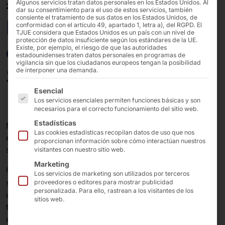
Algunos servicios tratan datos personales en los Estados Unidos. Al
27/11/2023
dar su consentimiento para el uso de estos servicios, también
consiente el tratamiento de sus datos en los Estados Unidos, de
POLYTOUCH® CURVE
conformidad con el artículo 49, apartado 1, letra a), del RGPD. El
TJUE considera que Estados Unidos es un país con un nivel de
protección de datos insuficiente según los estándares de la UE.
en la Convención
Existe, por ejemplo, el riesgo de que las autoridades
estadounidenses traten datos personales en programas de
vigilancia sin que los ciudadanos europeos tengan la posibilidad
Smart Country
de interponer una demanda.
A continuación se enumeran los grupos de servicios pa
Esencial
Los servicios esenciales permiten funciones básicas y son
necesarios para el correcto funcionamiento del sitio web.
Estadísticas
Nuestro socio de software
ONETOUCH
está
Las cookies estadísticas recopilan datos de uso que nos
especializado en apoyar a las autoridades públicas en
proporcionan información sobre cómo interactúan nuestros
su camino hacia la digitalización.
visitantes con nuestro sitio web.
Marketing
ONETOUCH explota sus flexibles soluciones de
Los servicios de marketing son utilizados por terceros
®
software en nuestro
POLYTOUCH
CURVA
. En
proveedores o editores para mostrar publicidad
personalizada. Para ello, rastrean a los visitantes de los
combinación, nuestro hardware de quiosco se
sitios web.
transforma en un terminal multifuncional para el
ciudadano que también puede utilizarse fuera de