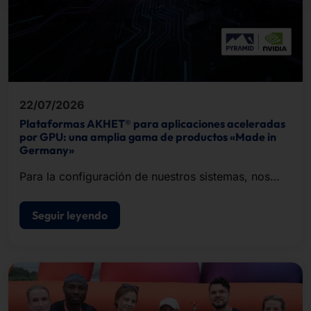
22/07/2026
Plataformas AKHET® para aplicaciones aceleradas
por GPU: una amplia gama de productos «Made in
Germany»
Para la configuración de nuestros sistemas, nos
basamos en la infraestructura de inteligencia
artificial de NVIDIA.
Seguir leyendo