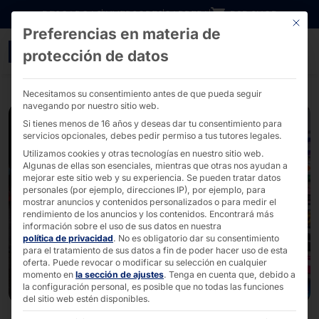
Ir directamente al contenido
DESCARGAS
INVERSORES
CARRERA
B2B SHOP
Este bo
Preferencias en materia de
POLYTOUCH® CURVE en l
protección de datos
Necesitamos su consentimiento antes de que pueda seguir
navegando por nuestro sitio web.
Si tienes menos de 16 años y deseas dar tu consentimiento para
servicios opcionales, debes pedir permiso a tus tutores legales.
Utilizamos cookies y otras tecnologías en nuestro sitio web.
Algunas de ellas son esenciales, mientras que otras nos ayudan a
mejorar este sitio web y su experiencia.
Se pueden tratar datos
personales (por ejemplo, direcciones IP), por ejemplo, para
mostrar anuncios y contenidos personalizados o para medir el
rendimiento de los anuncios y los contenidos.
Encontrará más
información sobre el uso de sus datos en nuestra
política de privacidad
.
No es obligatorio dar su consentimiento
para el tratamiento de sus datos a fin de poder hacer uso de esta
oferta.
Puede revocar o modificar su selección en cualquier
momento en
la sección de ajustes
.
Tenga en cuenta que, debido a
la configuración personal, es posible que no todas las funciones
del sitio web estén disponibles.