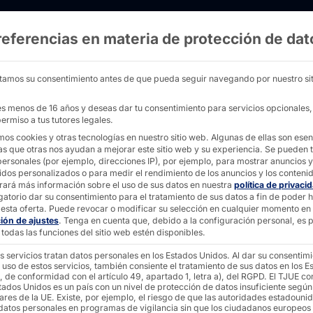
referencias en materia de protección de dat
amid: hardware y conocimientos para la inves
tamos su consentimiento antes de que pueda seguir navegando por nuestro sit
nes menos de 16 años y deseas dar tu consentimiento para servicios opcionales
ermiso a tus tutores legales.
mos cookies y otras tecnologías en nuestro sitio web. Algunas de ellas son esen
as que otras nos ayudan a mejorar este sitio web y su experiencia.
Se pueden t
personales (por ejemplo, direcciones IP), por ejemplo, para mostrar anuncios y
idos personalizados o para medir el rendimiento de los anuncios y los conteni
rará más información sobre el uso de sus datos en nuestra
política de privaci
gatorio dar su consentimiento para el tratamiento de sus datos a fin de poder 
esta oferta.
Puede revocar o modificar su selección en cualquier momento en
ción de ajustes
.
Tenga en cuenta que, debido a la configuración personal, es p
todas las funciones del sitio web estén disponibles.
s servicios tratan datos personales en los Estados Unidos. Al dar su consentim
 uso de estos servicios, también consiente el tratamiento de sus datos en los E
, de conformidad con el artículo 49, apartado 1, letra a), del RGPD. El TJUE co
tados Unidos es un país con un nivel de protección de datos insuficiente según
ares de la UE. Existe, por ejemplo, el riesgo de que las autoridades estadouni
 datos personales en programas de vigilancia sin que los ciudadanos europeos