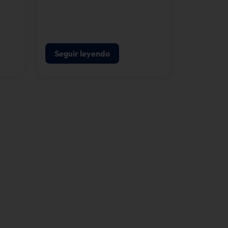
e
y un agudo sentido de las
tecnologías preparadas para
el futuro, damos forma al
progreso digital.
Seguir leyendo