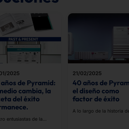
01/2025
21/02/2025
 años de Pyramid:
40 años de Pyram
 medio cambia, la
el diseño como
eta del éxito
factor de éxito
rmanece.
A lo largo de la historia d
nuestra empresa, hemos 
ro entusiastas de la
galardonados una y otra 
rmática de la escuela y la