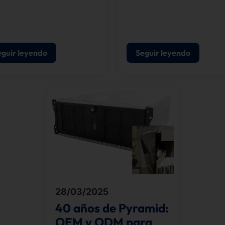
por el excelente diseño d
ersidad reconocieron el
nuestro hardware.
ncial del nuevo formato
ardware, fundaron
amid en 1985 y
eguir leyendo
Seguir leyendo
ondieron con éxito a la
ciente demanda.
28/03/2025
40 años de Pyramid:
OEM y ODM para