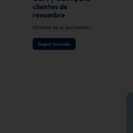
clientes de
renombre
Pyramid es un proveedor
fiable de soluciones OEM y
ODM en el campo del
Seguir leyendo
hardware informático.