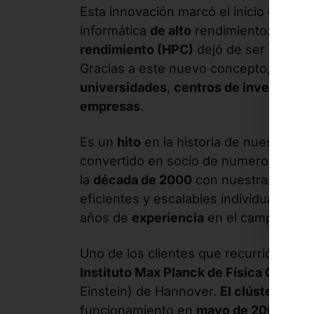
Esta innovación marcó el inicio de una
informática
de alto
rendimiento:
la inf
rendimiento (HPC)
dejó de ser un ámbi
Gracias a este nuevo concepto, pasó a
universidades
,
centros de investigaci
empresas
.
Es un
hito
en la historia de nuestra e
convertido en socio de numerosas
ins
la
década de 2000
con nuestras
plata
eficientes y escalables individualmen
años de
experiencia
en el campo de
L
Uno de los clientes que recurrió a nues
Instituto Max Planck de Física Gravita
Einstein) de Hannover.
El clúster ATL
funcionamiento en
mayo de 2008
. En 