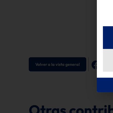
S
Volver a la vista general
Otras contri