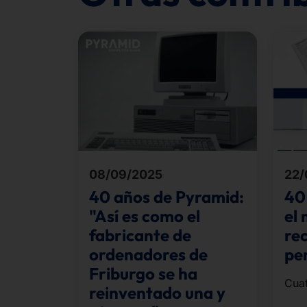
08/09/2025
22/
40 años de Pyramid:
40
"Así es como el
el
fabricante de
rec
ordenadores de
pe
Friburgo se ha
Cuat
reinventado una y
info