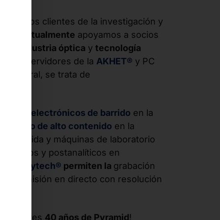
tenemos clientes de la investigación y
 HPC.
Actualmente
apoyamos a socios
ión/industria óptica
y
tecnología
ales y servidores de la
AKHET®
y PC
En general, se trata de
copios electrónicos de barrido
en la
 cribado de alto contenido
en la
s de la vida y máquinas de laboratorio
nalíticos y postanalíticos en
les de
faytech®
permiten la
grabación
 transmisión en directo con resolución
ocionantes
40 años de Pyramid
!