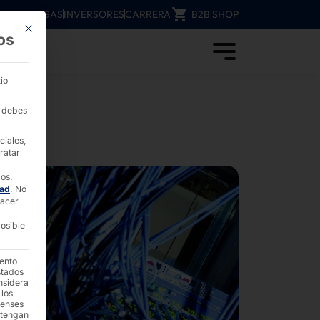
DESCARGAS
INVERSORES
CARRERA
B2B SHOP
Este botón cierra el cuadro de diálogo. Su función es idéntica a la del b
os
tigación y la ciencia - PYRAMID
io
, debes
ciales,
ratar
dos.
dad
.
No
hacer
osible
iento
stados
nsidera
 los
denses
 tengan