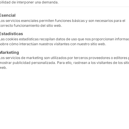
a para
ibilidad de interponer una demanda.
tinuación se enumeran los grupos de servicios para los que
Esencial
ación y
Los servicios esenciales permiten funciones básicas y son necesarios para el
correcto funcionamiento del sitio web.
Estadísticas
Las cookies estadísticas recopilan datos de uso que nos proporcionan informa
sobre cómo interactúan nuestros visitantes con nuestro sitio web.
Marketing
Los servicios de marketing son utilizados por terceros proveedores o editores
mostrar publicidad personalizada. Para ello, rastrean a los visitantes de los siti
web.
wulf de la NASA
la era
Pyramid combinó
1400 o
n lugar de costoso
y
1 pentabyte de almac
zaba
ordenadores
superordenador
que era
ba en
red
y los hacía
en ese momento. La imag
Allen, bajo cuya direcci
de red de ATLAS.