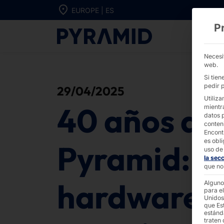
Ir directamente al contenido
EUROPE | ES
P
40 años de Pyr
Necesi
web.
Si tie
pedir p
29/04/2025
Utiliza
40 años de
mientr
datos 
conten
Encont
es obli
Pyramid:
uso de 
la sec
que no 
hardware y
Alguno
para el
Unidos
que Es
estánd
traten