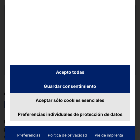
Acepto todas
Guardar consentimiento
AKHET® BOXFLEX PLATAFORMA
Aceptar sólo cookies esenciales
Para soluciones OEM
Preferencias individuales de protección de datos
La
serie AKHET® Motion
se basa en nuestra
plataforma modular BoxFlex. La utilizamos para
Preferencias
Política de privacidad
Pie de imprenta
desarrollar no solo la cartera de IPC estándar de