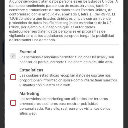
Algunos servicios tratan datos personales en los Estados Unidos. Al
dar su consentimiento para el uso de estos servicios, también
consiente el tratamiento de sus datos en los Estados Unidos, de
conformidad con el artículo 49, apartado 1, letra a), del RGPD. El
TJUE considera que Estados Unidos es un país con un nivel de
protección de datos insuficiente según los estándares de la UE.
Existe, por ejemplo, el riesgo de que las autoridades
estadounidenses traten datos personales en programas de
vigilancia sin que los ciudadanos europeos tengan la posibilidad
de interponer una demanda.
A continuación se enumeran los grupos de servicios pa
Esencial
Los servicios esenciales permiten funciones básicas y son
necesarios para el correcto funcionamiento del sitio web.
Estadísticas
AKHET® PC INDUSTRIAL
Las cookies estadísticas recopilan datos de uso que nos
proporcionan información sobre cómo interactúan nuestros
Motion Pro
visitantes con nuestro sitio web.
Marketing
Los servicios de marketing son utilizados por terceros
Con la última tecnología de procesadores Intel®
proveedores o editores para mostrar publicidad
personalizada. Para ello, rastrean a los visitantes de los
(12ª/13ª/14ª gen.), 17 conexiones frontales y 5 ranuras
sitios web.
de expansión, el IPC compacto es adecuado para los
escenarios de aplicación más exigentes. El Motion está