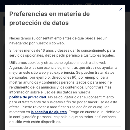
Ir directamente al contenido
DESCARGAS
INVERSORES
CARRERA
B2B SHOP
Este bo
Preferencias en materia de
El robusto PC industrial 
protección de datos
Necesitamos su consentimiento antes de que pueda seguir
navegando por nuestro sitio web.
Si tienes menos de 16 años y deseas dar tu consentimiento para
servicios opcionales, debes pedir permiso a tus tutores legales.
Utilizamos cookies y otras tecnologías en nuestro sitio web.
Algunas de ellas son esenciales, mientras que otras nos ayudan a
mejorar este sitio web y su experiencia.
Se pueden tratar datos
personales (por ejemplo, direcciones IP), por ejemplo, para
mostrar anuncios y contenidos personalizados o para medir el
rendimiento de los anuncios y los contenidos.
Encontrará más
información sobre el uso de sus datos en nuestra
política de privacidad
.
No es obligatorio dar su consentimiento
para el tratamiento de sus datos a fin de poder hacer uso de esta
oferta.
Puede revocar o modificar su selección en cualquier
momento en
la sección de ajustes
.
Tenga en cuenta que, debido a
la configuración personal, es posible que no todas las funciones
del sitio web estén disponibles.