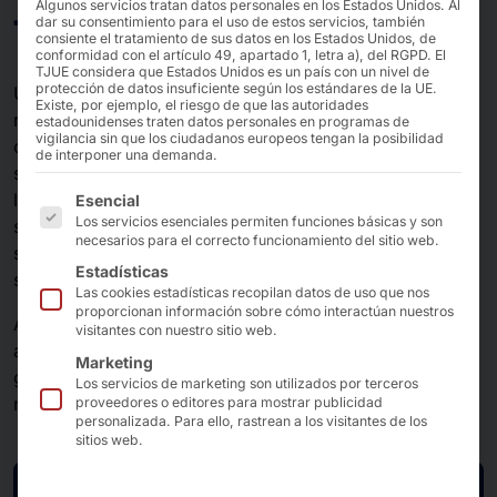
Algunos servicios tratan datos personales en los Estados Unidos. Al
Tecnología de redes
dar su consentimiento para el uso de estos servicios, también
consiente el tratamiento de sus datos en los Estados Unidos, de
conformidad con el artículo 49, apartado 1, letra a), del RGPD. El
TJUE considera que Estados Unidos es un país con un nivel de
protección de datos insuficiente según los estándares de la UE.
Una tecnología de red potente y moderna es un
Existe, por ejemplo, el riesgo de que las autoridades
requisito indispensable para el éxito económico en el
estadounidenses traten datos personales en programas de
vigilancia sin que los ciudadanos europeos tengan la posibilidad
comercio y la industria. Nuestros clientes utilizan
de interponer una demanda.
soluciones para conectar las oficinas domésticas con
A continuación se enumeran los grupos de servicios pa
las empresas, los componentes básicos con la IIoT, el
Esencial
Los servicios esenciales permiten funciones básicas y son
servicio con las instalaciones de producción y las
necesarios para el correcto funcionamiento del sitio web.
sucursales con las oficinas centrales utilizando su
Estadísticas
software.
Las cookies estadísticas recopilan datos de uso que nos
proporcionan información sobre cómo interactúan nuestros
AKHET® Technologie lleva más de 20 años ofreciendo
visitantes con nuestro sitio web.
a los ISV soluciones llave en mano de alta calidad, con
Marketing
garantía de futuro y a largo plazo, adaptadas a sus
Los servicios de marketing son utilizados por terceros
necesidades.
proveedores o editores para mostrar publicidad
personalizada. Para ello, rastrean a los visitantes de los
sitios web.
Solicitar información