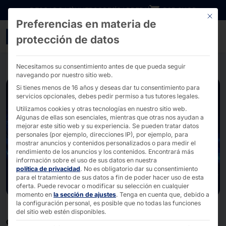
Ir directamente al contenido
DESCARGAS
INVERSORES
CARRERA
B2B SHOP
Este bo
Preferencias en materia de
Hardware de tecnología d
protección de datos
Necesitamos su consentimiento antes de que pueda seguir
navegando por nuestro sitio web.
Si tienes menos de 16 años y deseas dar tu consentimiento para
servicios opcionales, debes pedir permiso a tus tutores legales.
Utilizamos cookies y otras tecnologías en nuestro sitio web.
Algunas de ellas son esenciales, mientras que otras nos ayudan a
mejorar este sitio web y su experiencia.
Se pueden tratar datos
personales (por ejemplo, direcciones IP), por ejemplo, para
mostrar anuncios y contenidos personalizados o para medir el
rendimiento de los anuncios y los contenidos.
Encontrará más
información sobre el uso de sus datos en nuestra
política de privacidad
.
No es obligatorio dar su consentimiento
para el tratamiento de sus datos a fin de poder hacer uso de esta
oferta.
Puede revocar o modificar su selección en cualquier
momento en
la sección de ajustes
.
Tenga en cuenta que, debido a
la configuración personal, es posible que no todas las funciones
del sitio web estén disponibles.
CONEXIÓN DE SOLUCIONES LLAVE EN MANO