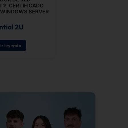
T®: CERTIFICADO
 WINDOWS SERVER
ntial 2U
ir leyendo