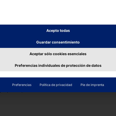
en cada
Acepto todas
Guardar consentimiento
Aceptar sólo cookies esenciales
 de datos, el AKHET®
Preferencias individuales de protección de datos
s CPU para centros de
endrá el mejor
ralelas, como Azure
Preferencias
Política de privacidad
Pie de imprenta
ajo que requieren un