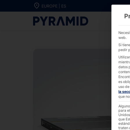
Ir directamente al contenido
EUROPE | ES
P
Dual CPU 1U D
Necesi
web.
Si tie
pedir p
Utiliza
mientr
datos 
conten
Encont
es obli
uso de 
la sec
que no 
Alguno
para el
Unidos
que Es
estánd
traten