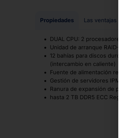
Propiedades
Las ventajas de un v
DUAL CPU: 2 procesadores Intel®
Unidad de arranque RAID-1 NVM
12 bahías para discos duros de 2
(intercambio en caliente)
Fuente de alimentación redunda
Gestión de servidores IPMI
Ranura de expansión de perfil b
hasta 2 TB DDR5 ECC Reg.