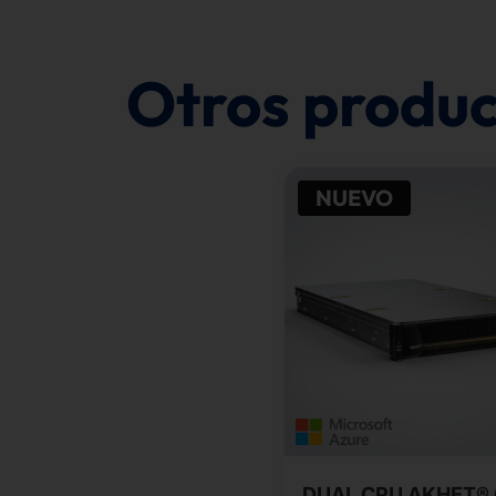
Otros produc
NUEVO
DUAL CPU AKHET®