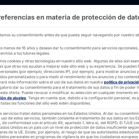
referencias en materia de protección de dat
ual CPU - AKHET® Performance 1U Pyramid C
tamos su consentimiento antes de que pueda seguir navegando por nuestro sit
nes menos de 16 años y deseas dar tu consentimiento para servicios opcionales
ermiso a tus tutores legales.
DUAL CPU AKHET®
mos cookies y otras tecnologías en nuestro sitio web. Algunas de ellas son esen
PARA AZURE LOC
as que otras nos ayudan a mejorar este sitio web y su experiencia.
Se pueden t
personales (por ejemplo, direcciones IP), por ejemplo, para mostrar anuncios y
Rendim
idos personalizados o para medir el rendimiento de los anuncios y los conteni
rará más información sobre el uso de sus datos en nuestra
política de privaci
gatorio dar su consentimiento para el tratamiento de sus datos a fin de poder 
esta oferta.
Puede revocar o modificar su selección en cualquier momento en
1UAZ6 
ción de ajustes
.
Tenga en cuenta que, debido a la configuración personal, es p
todas las funciones del sitio web estén disponibles.
s servicios tratan datos personales en los Estados Unidos. Al dar su consentim
 uso de estos servicios, también consiente el tratamiento de sus datos en los E
Local)
, de conformidad con el artículo 49, apartado 1, letra a), del RGPD. El TJUE co
tados Unidos es un país con un nivel de protección de datos insuficiente según
ares de la UE. Existe, por ejemplo, el riesgo de que las autoridades estadouni
 datos personales en programas de vigilancia sin que los ciudadanos europeos