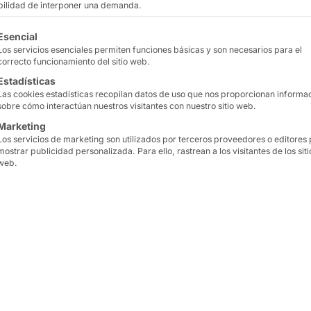
ibilidad de interponer una demanda.
tinuación se enumeran los grupos de servicios para los que
AKHET® Performance 1
Esencial
Los servicios esenciales permiten funciones básicas y son necesarios para el
con la versatilidad nece
correcto funcionamiento del sitio web.
de red, incluyendo la in
Estadísticas
para cargas de trabajo e
Las cookies estadísticas recopilan datos de uso que nos proporcionan informa
sobre cómo interactúan nuestros visitantes con nuestro sitio web.
solución óptima para sat
Marketing
almacenamiento y red, 
Los servicios de marketing son utilizados por terceros proveedores o editores
rendimiento (HPC)
,
el an
mostrar publicidad personalizada. Para ello, rastrean a los visitantes de los siti
web.
Conexiones
versátiles
d
transferencia de datos d
El sistema está diseñad
éxito, Pyramid reafirma
tecnológico de confianz
transformación digital c