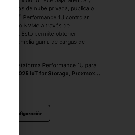
del servidor ofrece baja latencia y
a entornos de nube privada, pública o
®
n AKHET
Performance 1U controlar
namiento NVMe a través de
200 Gb. Esto permite obtener
en una amplia gama de cargas de
una plataforma Performance 1U para
rver 2025 IoT for Storage
,
Proxmox…
niciar configuración