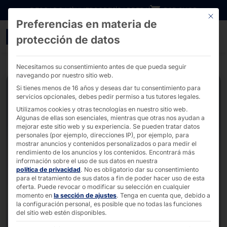
Ir directamente al contenido
DESCARGAS
INVERSORES
CARRERA
B2B SHOP
Este bo
Preferencias en materia de
Servidor de almacenamie
protección de datos
Necesitamos su consentimiento antes de que pueda seguir
navegando por nuestro sitio web.
Si tienes menos de 16 años y deseas dar tu consentimiento para
servicios opcionales, debes pedir permiso a tus tutores legales.
Utilizamos cookies y otras tecnologías en nuestro sitio web.
Algunas de ellas son esenciales, mientras que otras nos ayudan a
mejorar este sitio web y su experiencia.
Se pueden tratar datos
personales (por ejemplo, direcciones IP), por ejemplo, para
mostrar anuncios y contenidos personalizados o para medir el
rendimiento de los anuncios y los contenidos.
Encontrará más
información sobre el uso de sus datos en nuestra
política de privacidad
.
No es obligatorio dar su consentimiento
para el tratamiento de sus datos a fin de poder hacer uso de esta
oferta.
Puede revocar o modificar su selección en cualquier
momento en
la sección de ajustes
.
Tenga en cuenta que, debido a
la configuración personal, es posible que no todas las funciones
del sitio web estén disponibles.