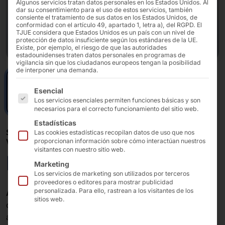
Algunos servicios tratan datos personales en los Estados Unidos. Al
dar su consentimiento para el uso de estos servicios, también
consiente el tratamiento de sus datos en los Estados Unidos, de
conformidad con el artículo 49, apartado 1, letra a), del RGPD. El
TJUE considera que Estados Unidos es un país con un nivel de
protección de datos insuficiente según los estándares de la UE.
Existe, por ejemplo, el riesgo de que las autoridades
estadounidenses traten datos personales en programas de
vigilancia sin que los ciudadanos europeos tengan la posibilidad
de interponer una demanda.
A continuación se enumeran los grupos de servicios pa
Esencial
Los servicios esenciales permiten funciones básicas y son
necesarios para el correcto funcionamiento del sitio web.
Estadísticas
SERVIDOR DE RED AKHET®: CERTIFICADO PARA
Las cookies estadísticas recopilan datos de uso que nos
WINDOWS SERVER 2025
proporcionan información sobre cómo interactúan nuestros
visitantes con nuestro sitio web.
Essential 2U
Marketing
Los servicios de marketing son utilizados por terceros
proveedores o editores para mostrar publicidad
personalizada. Para ello, rastrean a los visitantes de los
AKHET® Essential 2U
combina una gran potencia de
sitios web.
cálculo con una impresionante capacidad de
almacenamiento de hasta 24 unidades en un formato