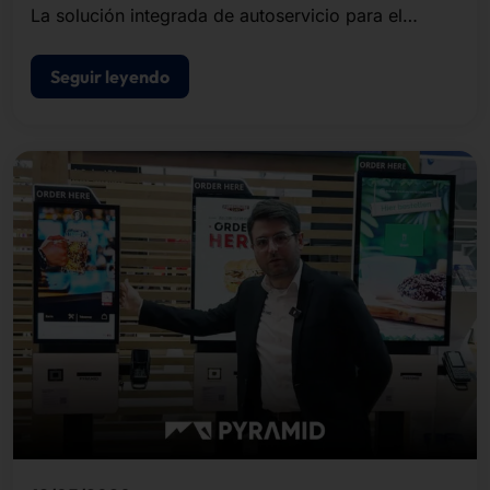
La solución integrada de autoservicio para el
registro de visitantes, la impresión de
acreditaciones y el control de acceso.
Seguir leyendo