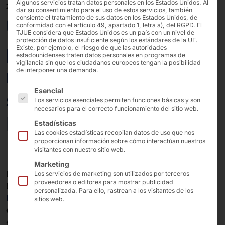
Algunos servicios tratan datos personales en los Estados Unidos. Al
28/08/2025
dar su consentimiento para el uso de estos servicios, también
consiente el tratamiento de sus datos en los Estados Unidos, de
Una mirada a nuestra
conformidad con el artículo 49, apartado 1, letra a), del RGPD. El
TJUE considera que Estados Unidos es un país con un nivel de
protección de datos insuficiente según los estándares de la UE.
producción: Visita a
Existe, por ejemplo, el riesgo de que las autoridades
estadounidenses traten datos personales en programas de
vigilancia sin que los ciudadanos europeos tengan la posibilidad
nuestro socio de
de interponer una demanda.
A continuación se enumeran los grupos de servicios pa
Esencial
software GEBIT en
Los servicios esenciales permiten funciones básicas y son
necesarios para el correcto funcionamiento del sitio web.
Ichtershausen
Estadísticas
Las cookies estadísticas recopilan datos de uso que nos
proporcionan información sobre cómo interactúan nuestros
visitantes con nuestro sitio web.
Marketing
Las asociaciones prosperan con el intercambio. En la
Los servicios de marketing son utilizados por terceros
proveedores o editores para mostrar publicidad
EuroCIS, la
GEBIT Solutions GmbH
en una de nuestras
personalizada. Para ello, rastrean a los visitantes de los
POLYTOUCH® FLEX21.5
demostró lo potente que es la
sitios web.
combinación de
su
software
y nuestro
hardware
para
el autocajero.