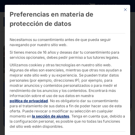
Ir directamente al contenido
DESCARGAS
INVERSORES
CARRERA
B2B SHOP
Este bo
Preferencias en materia de
Una mirada a nuestra pro
protección de datos
Necesitamos su consentimiento antes de que pueda seguir
navegando por nuestro sitio web.
Si tienes menos de 16 años y deseas dar tu consentimiento para
servicios opcionales, debes pedir permiso a tus tutores legales.
Utilizamos cookies y otras tecnologías en nuestro sitio web.
Algunas de ellas son esenciales, mientras que otras nos ayudan a
mejorar este sitio web y su experiencia.
Se pueden tratar datos
personales (por ejemplo, direcciones IP), por ejemplo, para
mostrar anuncios y contenidos personalizados o para medir el
rendimiento de los anuncios y los contenidos.
Encontrará más
información sobre el uso de sus datos en nuestra
política de privacidad
.
No es obligatorio dar su consentimiento
para el tratamiento de sus datos a fin de poder hacer uso de esta
oferta.
Puede revocar o modificar su selección en cualquier
momento en
la sección de ajustes
.
Tenga en cuenta que, debido a
la configuración personal, es posible que no todas las funciones
del sitio web estén disponibles.