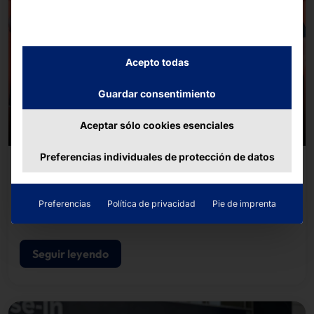
Acepto todas
Guardar consentimiento
Aceptar sólo cookies esenciales
Preferencias individuales de protección de datos
08/07/2026
El equipo Pyramid la B2Run de Friburgo 2026
Preferencias
Política de privacidad
Pie de imprenta
Junto con unos 14 500 corredores y corredoras de
empresas y organizaciones de la región, el equipo
completó el recorrido de unos cinco kilómetros.
Seguir leyendo