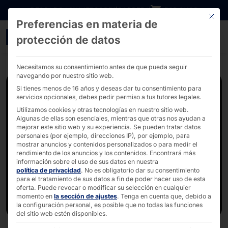
Ir directamente al contenido
DESCARGAS
INVERSORES
CARRERA
B2B SHOP
Este bo
Preferencias en materia de
Comparación entre las l
protección de datos
Necesitamos su consentimiento antes de que pueda seguir
navegando por nuestro sitio web.
Si tienes menos de 16 años y deseas dar tu consentimiento para
servicios opcionales, debes pedir permiso a tus tutores legales.
Utilizamos cookies y otras tecnologías en nuestro sitio web.
Algunas de ellas son esenciales, mientras que otras nos ayudan a
mejorar este sitio web y su experiencia.
Se pueden tratar datos
personales (por ejemplo, direcciones IP), por ejemplo, para
mostrar anuncios y contenidos personalizados o para medir el
rendimiento de los anuncios y los contenidos.
Encontrará más
información sobre el uso de sus datos en nuestra
política de privacidad
.
No es obligatorio dar su consentimiento
para el tratamiento de sus datos a fin de poder hacer uso de esta
oferta.
Puede revocar o modificar su selección en cualquier
momento en
la sección de ajustes
.
Tenga en cuenta que, debido a
la configuración personal, es posible que no todas las funciones
del sitio web estén disponibles.