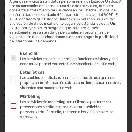
Algunos servicios tratan datos personales en los Estados Unidos. Al
02/07/2025
dar su consentimiento para el uso de estos servicios, también
consiente el tratamiento de sus datos en los Estados Unidos, de
Comparación entre las
conformidad con el artículo 49, apartado 1, letra a), del RGPD. El
TJUE considera que Estados Unidos es un país con un nivel de
protección de datos insuficiente según los estándares de la UE.
líneas de servidores
Existe, por ejemplo, el riesgo de que las autoridades
estadounidenses traten datos personales en programas de
vigilancia sin que los ciudadanos europeos tengan la posibilidad
AKHET®: ¿Essential o
de interponer una demanda.
A continuación se enumeran los grupos de servicios pa
Esencial
Performance?
Los servicios esenciales permiten funciones básicas y son
necesarios para el correcto funcionamiento del sitio web.
Estadísticas
Las cookies estadísticas recopilan datos de uso que nos
proporcionan información sobre cómo interactúan nuestros
Pyramid Computer
ofrece con las líneas de servidores
visitantes con nuestro sitio web.
AKHET® Essential
y
AKHET® Performance
, dos
Marketing
plataformas
para diferentes necesidades informáticas.
Los servicios de marketing son utilizados por terceros
proveedores o editores para mostrar publicidad
Ya sea para computación de alto rendimiento o
personalizada. Para ello, rastrean a los visitantes de los
aplicaciones empresariales clásicas, AKHET®
sitios web.
proporciona la
infraestructura adecuada
.