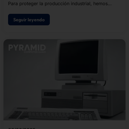
Para proteger la producción industrial, hemos
desarrollado una pasarela IoT en formato de 19
pulgadas para nuestro cliente abtis.
Seguir leyendo