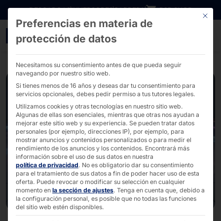
Ir directamente al contenido
DESCARGAS
INVERSORES
CARRERA
B2B SHOP
Este bo
Preferencias en materia de
AKHET® Essential Server
protección de datos
Necesitamos su consentimiento antes de que pueda seguir
navegando por nuestro sitio web.
Si tienes menos de 16 años y deseas dar tu consentimiento para
servicios opcionales, debes pedir permiso a tus tutores legales.
Utilizamos cookies y otras tecnologías en nuestro sitio web.
Algunas de ellas son esenciales, mientras que otras nos ayudan a
mejorar este sitio web y su experiencia.
Se pueden tratar datos
personales (por ejemplo, direcciones IP), por ejemplo, para
mostrar anuncios y contenidos personalizados o para medir el
rendimiento de los anuncios y los contenidos.
Encontrará más
información sobre el uso de sus datos en nuestra
política de privacidad
.
No es obligatorio dar su consentimiento
para el tratamiento de sus datos a fin de poder hacer uso de esta
oferta.
Puede revocar o modificar su selección en cualquier
momento en
la sección de ajustes
.
Tenga en cuenta que, debido a
la configuración personal, es posible que no todas las funciones
del sitio web estén disponibles.