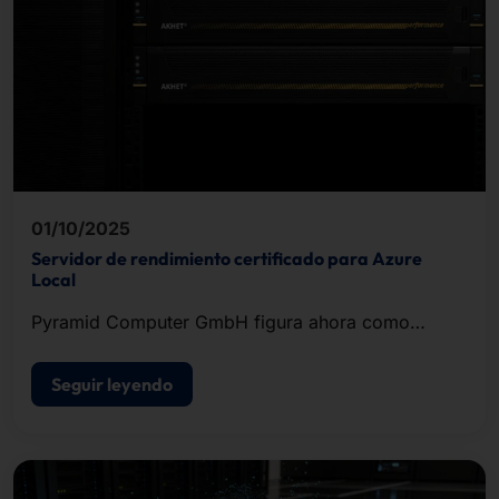
01/10/2025
Servidor de rendimiento certificado para Azure
Local
Pyramid Computer GmbH figura ahora como
proveedor certificado en el Catálogo de soluciones
locales de Microsoft Azure.
Seguir leyendo