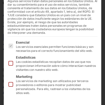
Algunos servicios tratan datos personales en los Estados Unidos. Al
08/04/2026
dar su consentimiento para el uso de estos servicios, también
consiente el tratamiento de sus datos en los Estados Unidos, de
AKHET® Essential
conformidad con el artículo 49, apartado 1, letra a), del RGPD. El
TJUE considera que Estados Unidos es un país con un nivel de
protección de datos insuficiente según los estándares de la UE.
Server certificado
Existe, por ejemplo, el riesgo de que las autoridades
estadounidenses traten datos personales en programas de
vigilancia sin que los ciudadanos europeos tengan la posibilidad
para Windows Server
de interponer una demanda.
A continuación se enumeran los grupos de servicios pa
Esencial
2025
Los servicios esenciales permiten funciones básicas y son
necesarios para el correcto funcionamiento del sitio web.
Estadísticas
Las cookies estadísticas recopilan datos de uso que nos
proporcionan información sobre cómo interactúan nuestros
Nuestro
servidores AKHET® Essential
ya están
visitantes con nuestro sitio web.
disponibles para
Microsoft Windows Server 2025
.
Marketing
Entre ellos se incluyen los sistemas
Los servicios de marketing son utilizados por terceros
proveedores o editores para mostrar publicidad
AKHET® Essential 1U
,
AKHET® Essential 2U
y
personalizada. Para ello, rastrean a los visitantes de los
AKHET® Essential Store 2U
con procesadores Intel®
sitios web.
Xeon®.