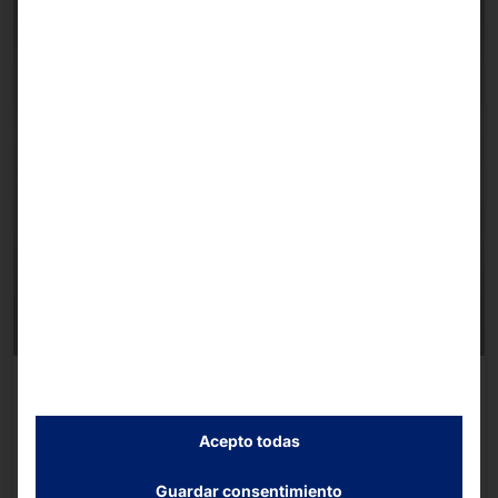
SERVIDOR DE ALMACENAMIENTO AKHET®:
CERTIFICADO PARA WINDOWS SERVER 2025
Essential Store 2U
Acepto todas
Guardar consentimiento
Seguir leyendo