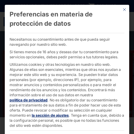
Ir directamente al contenido
DESCARGAS
INVERSORES
CARRERA
B2B SHOP
Este bo
Preferencias en materia de
Pyramid como OEM para
protección de datos
Necesitamos su consentimiento antes de que pueda seguir
navegando por nuestro sitio web.
Si tienes menos de 16 años y deseas dar tu consentimiento para
servicios opcionales, debes pedir permiso a tus tutores legales.
Utilizamos cookies y otras tecnologías en nuestro sitio web.
Algunas de ellas son esenciales, mientras que otras nos ayudan a
mejorar este sitio web y su experiencia.
Se pueden tratar datos
personales (por ejemplo, direcciones IP), por ejemplo, para
mostrar anuncios y contenidos personalizados o para medir el
rendimiento de los anuncios y los contenidos.
Encontrará más
información sobre el uso de sus datos en nuestra
política de privacidad
.
No es obligatorio dar su consentimiento
para el tratamiento de sus datos a fin de poder hacer uso de esta
oferta.
Puede revocar o modificar su selección en cualquier
momento en
la sección de ajustes
.
Tenga en cuenta que, debido a
la configuración personal, es posible que no todas las funciones
del sitio web estén disponibles.