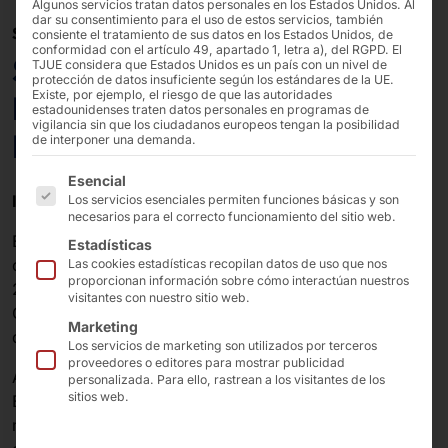
Algunos servicios tratan datos personales en los Estados Unidos. Al
dar su consentimiento para el uso de estos servicios, también
SUMINISTRO DE MATERIAL LAS 24 HORAS DEL DÍA
consiente el tratamiento de sus datos en los Estados Unidos, de
conformidad con el artículo 49, apartado 1, letra a), del RGPD. El
SCO para Würth:
TJUE considera que Estados Unidos es un país con un nivel de
protección de datos insuficiente según los estándares de la UE.
Existe, por ejemplo, el riesgo de que las autoridades
POLYTOUCH® en la tienda
estadounidenses traten datos personales en programas de
vigilancia sin que los ciudadanos europeos tengan la posibilidad
B2B
de interponer una demanda.
A continuación se enumeran los grupos de servicios pa
Esencial
Introducción
Los servicios esenciales permiten funciones básicas y son
necesarios para el correcto funcionamiento del sitio web.
En determinadas tiendas Würth, los artesanos tienen la
Estadísticas
oportunidad de cubrir sus necesidades inmediatas las
Las cookies estadísticas recopilan datos de uso que nos
proporcionan información sobre cómo interactúan nuestros
24 horas del día. Para ello, Würth y Pyramid Computer
visitantes con nuestro sitio web.
GmbH han replanteado y perfeccionado el sistema de
Marketing
quioscos existente.
Los servicios de marketing son utilizados por terceros
proveedores o editores para mostrar publicidad
Adolf Würth GmbH & Co. KG, con sede en Künzelsau,
personalizada. Para ello, rastrean a los visitantes de los
sitios web.
Baden-Württemberg, es la empresa matriz y también la
mayor empresa individual del Grupo Würth, líder en el