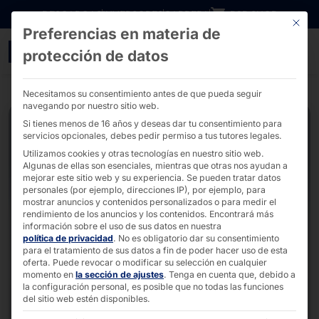
Ir directamente al contenido
DESCARGAS
INVERSORES
CARRERA
B2B SHOP
Este bo
Preferencias en materia de
Servidor industrial de 1
protección de datos
Necesitamos su consentimiento antes de que pueda seguir
navegando por nuestro sitio web.
Si tienes menos de 16 años y deseas dar tu consentimiento para
servicios opcionales, debes pedir permiso a tus tutores legales.
Utilizamos cookies y otras tecnologías en nuestro sitio web.
Algunas de ellas son esenciales, mientras que otras nos ayudan a
mejorar este sitio web y su experiencia.
Se pueden tratar datos
personales (por ejemplo, direcciones IP), por ejemplo, para
mostrar anuncios y contenidos personalizados o para medir el
rendimiento de los anuncios y los contenidos.
Encontrará más
información sobre el uso de sus datos en nuestra
política de privacidad
.
No es obligatorio dar su consentimiento
para el tratamiento de sus datos a fin de poder hacer uso de esta
oferta.
Puede revocar o modificar su selección en cualquier
momento en
la sección de ajustes
.
Tenga en cuenta que, debido a
la configuración personal, es posible que no todas las funciones
del sitio web estén disponibles.