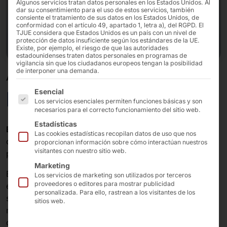
Algunos servicios tratan datos personales en los Estados Unidos. Al
dar su consentimiento para el uso de estos servicios, también
consiente el tratamiento de sus datos en los Estados Unidos, de
conformidad con el artículo 49, apartado 1, letra a), del RGPD. El
TJUE considera que Estados Unidos es un país con un nivel de
protección de datos insuficiente según los estándares de la UE.
Existe, por ejemplo, el riesgo de que las autoridades
estadounidenses traten datos personales en programas de
vigilancia sin que los ciudadanos europeos tengan la posibilidad
de interponer una demanda.
AKHET® SERVIDOR INDUSTRIAL
A continuación se enumeran los grupos de servicios pa
Endurance R1U225i
Esencial
Los servicios esenciales permiten funciones básicas y son
necesarios para el correcto funcionamiento del sitio web.
Estadísticas
Endurance R1U225i
es un servidor en rack 1U
Las cookies estadísticas recopilan datos de uso que nos
compacto y se caracteriza sobre todo por su reducida
proporcionan información sobre cómo interactúan nuestros
visitantes con nuestro sitio web.
profundidad de instalación a partir de 225 mm.
Marketing
Está diseñado principalmente para ofrecer eficiencia
Los servicios de marketing son utilizados por terceros
proveedores o editores para mostrar publicidad
energética y un funcionamiento continuo estable. Con
personalizada. Para ello, rastrean a los visitantes de los
su
procesador Intel® Atom
, está menos orientado al
sitios web.
máximo rendimiento y más a la disponibilidad fiable
con bajo consumo de energía.