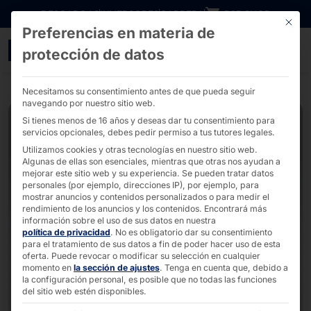
Ir directamente al contenido
DESCARGAS
INVERSORES
CARRERA
B2B SHOP
Este bo
Preferencias en materia de
Monitores táctiles con m
protección de datos
Necesitamos su consentimiento antes de que pueda seguir
navegando por nuestro sitio web.
Si tienes menos de 16 años y deseas dar tu consentimiento para
servicios opcionales, debes pedir permiso a tus tutores legales.
Utilizamos cookies y otras tecnologías en nuestro sitio web.
Algunas de ellas son esenciales, mientras que otras nos ayudan a
mejorar este sitio web y su experiencia.
Se pueden tratar datos
personales (por ejemplo, direcciones IP), por ejemplo, para
mostrar anuncios y contenidos personalizados o para medir el
rendimiento de los anuncios y los contenidos.
Encontrará más
información sobre el uso de sus datos en nuestra
política de privacidad
.
No es obligatorio dar su consentimiento
para el tratamiento de sus datos a fin de poder hacer uso de esta
oferta.
Puede revocar o modificar su selección en cualquier
momento en
la sección de ajustes
.
Tenga en cuenta que, debido a
la configuración personal, es posible que no todas las funciones
del sitio web estén disponibles.