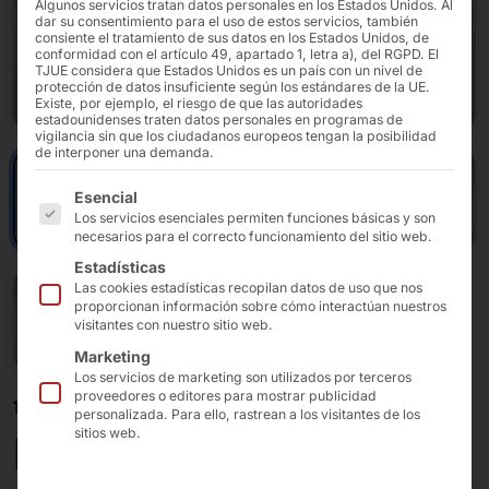
Algunos servicios tratan datos personales en los Estados Unidos. Al
dar su consentimiento para el uso de estos servicios, también
consiente el tratamiento de sus datos en los Estados Unidos, de
conformidad con el artículo 49, apartado 1, letra a), del RGPD. El
TJUE considera que Estados Unidos es un país con un nivel de
protección de datos insuficiente según los estándares de la UE.
Existe, por ejemplo, el riesgo de que las autoridades
estadounidenses traten datos personales en programas de
vigilancia sin que los ciudadanos europeos tengan la posibilidad
de interponer una demanda.
A continuación se enumeran los grupos de servicios pa
Esencial
Los servicios esenciales permiten funciones básicas y son
necesarios para el correcto funcionamiento del sitio web.
Estadísticas
Las cookies estadísticas recopilan datos de uso que nos
proporcionan información sobre cómo interactúan nuestros
visitantes con nuestro sitio web.
Marketing
Los servicios de marketing son utilizados por terceros
proveedores o editores para mostrar publicidad
10,1" - 27"
personalizada. Para ello, rastrean a los visitantes de los
sitios web.
Monitores táctiles