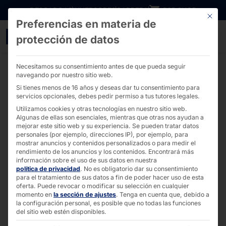
Ir directamente al contenido
DESCARGAS
INVERSORES
CARRERA
B2B SHOP
Este bo
Preferencias en materia de
Pyramid Computer GmbH 
protección de datos
Necesitamos su consentimiento antes de que pueda seguir
navegando por nuestro sitio web.
Si tienes menos de 16 años y deseas dar tu consentimiento para
servicios opcionales, debes pedir permiso a tus tutores legales.
Utilizamos cookies y otras tecnologías en nuestro sitio web.
Algunas de ellas son esenciales, mientras que otras nos ayudan a
mejorar este sitio web y su experiencia.
Se pueden tratar datos
personales (por ejemplo, direcciones IP), por ejemplo, para
mostrar anuncios y contenidos personalizados o para medir el
rendimiento de los anuncios y los contenidos.
Encontrará más
información sobre el uso de sus datos en nuestra
política de privacidad
.
No es obligatorio dar su consentimiento
para el tratamiento de sus datos a fin de poder hacer uso de esta
oferta.
Puede revocar o modificar su selección en cualquier
momento en
la sección de ajustes
.
Tenga en cuenta que, debido a
la configuración personal, es posible que no todas las funciones
del sitio web estén disponibles.