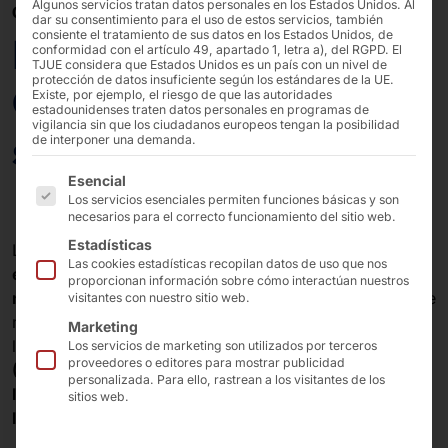
Algunos servicios tratan datos personales en los Estados Unidos. Al
04/06/2025
dar su consentimiento para el uso de estos servicios, también
consiente el tratamiento de sus datos en los Estados Unidos, de
Pyramid Computer
conformidad con el artículo 49, apartado 1, letra a), del RGPD. El
TJUE considera que Estados Unidos es un país con un nivel de
protección de datos insuficiente según los estándares de la UE.
GmbH su gama de
Existe, por ejemplo, el riesgo de que las autoridades
estadounidenses traten datos personales en programas de
vigilancia sin que los ciudadanos europeos tengan la posibilidad
servidores: la AKHET®
de interponer una demanda.
A continuación se enumeran los grupos de servicios pa
Esencial
Los servicios esenciales permiten funciones básicas y son
necesarios para el correcto funcionamiento del sitio web.
Estadísticas
Las
nuevas incorporaciones
están dirigidas a
Las cookies estadísticas recopilan datos de uso que nos
empresas y organizaciones
que
exigen los más altos
proporcionan información sobre cómo interactúan nuestros
niveles
de rendimiento, fiabilidad y flexibilidad. De este
visitantes con nuestro sitio web.
modo, atendemos especialmente a grupos objetivo en
Marketing
los ámbitos
de la informática de alto rendimiento
Los servicios de marketing son utilizados por terceros
proveedores o editores para mostrar publicidad
(HPC)
,
los centros de datos en la nube y periféricos
,
personalizada. Para ello, rastrean a los visitantes de los
las aplicaciones de IA/ML
,
los servicios financieros
y
sitios web.
la investigación
.