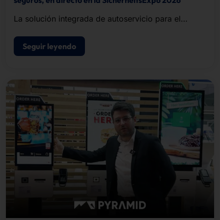
La solución integrada de autoservicio para el
registro de visitantes, la impresión de
acreditaciones y el control de acceso.
Seguir leyendo