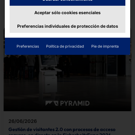
completó el recorrido de unos cinco kilómetros.
Seguir leyendo
Aceptar sólo cookies esenciales
Preferencias individuales de protección de datos
Preferencias
Política de privacidad
Pie de imprenta
26/06/2026
Gestión de visitantes 2.0 con procesos de acceso
seguros, en directo en la SicherheitsExpo 2026