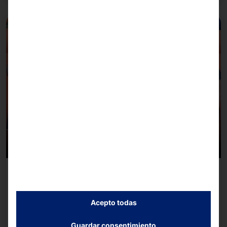
08/07/2026
El equipo Pyramid la B2Run de Friburgo 2026
Acepto todas
Junto con unos 14 500 corredores y corredoras de
empresas y organizaciones de la región, el equipo
Guardar consentimiento