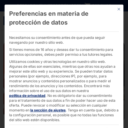
Ir directamente al contenido
DESCARGAS
INVERSORES
CARRERA
B2B SHOP
Este bo
Preferencias en materia de
Resumen del CES 2025 en
protección de datos
Necesitamos su consentimiento antes de que pueda seguir
navegando por nuestro sitio web.
Si tienes menos de 16 años y deseas dar tu consentimiento para
servicios opcionales, debes pedir permiso a tus tutores legales.
Utilizamos cookies y otras tecnologías en nuestro sitio web.
Algunas de ellas son esenciales, mientras que otras nos ayudan a
mejorar este sitio web y su experiencia.
Se pueden tratar datos
personales (por ejemplo, direcciones IP), por ejemplo, para
mostrar anuncios y contenidos personalizados o para medir el
rendimiento de los anuncios y los contenidos.
Encontrará más
información sobre el uso de sus datos en nuestra
política de privacidad
.
No es obligatorio dar su consentimiento
para el tratamiento de sus datos a fin de poder hacer uso de esta
oferta.
Puede revocar o modificar su selección en cualquier
momento en
la sección de ajustes
.
Tenga en cuenta que, debido a
la configuración personal, es posible que no todas las funciones
del sitio web estén disponibles.