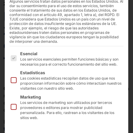
Algunos servicios tratan datos personales en los Estados Unidos. Al
24/01/2025
dar su consentimiento para el uso de estos servicios, también
consiente el tratamiento de sus datos en los Estados Unidos, de
Recapitulación CES
conformidad con el artículo 49, apartado 1, letra a), del RGPD. El
TJUE considera que Estados Unidos es un país con un nivel de
protección de datos insuficiente según los estándares de la UE.
2025 en Las Vegas: Se
Existe, por ejemplo, el riesgo de que las autoridades
estadounidenses traten datos personales en programas de
vigilancia sin que los ciudadanos europeos tengan la posibilidad
abre el telón para
de interponer una demanda.
A continuación se enumeran los grupos de servicios pa
Esencial
faytech
Los servicios esenciales permiten funciones básicas y son
necesarios para el correcto funcionamiento del sitio web.
Estadísticas
Las cookies estadísticas recopilan datos de uso que nos
proporcionan información sobre cómo interactúan nuestros
CES 2025
en Las Vegas fue una
gran oportunidad
para
visitantes con nuestro sitio web.
mostrar nuestras
faytech®
en tecnología táctil y
hablar
Marketing
con
clientes
,
socios
y
partes interesadas
sobre los
Los servicios de marketing son utilizados por terceros
proveedores o editores para mostrar publicidad
desarrollos actuales y futuros.
personalizada. Para ello, rastrean a los visitantes de los
sitios web.
En este enlace puede leer
todos los aspectos destacados
de la feria y aquí