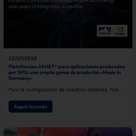
22/07/2026
Plataformas AKHET® para aplicaciones aceleradas
por GPU: una amplia gama de productos «Made in
Germany»
Para la configuración de nuestros sistemas, nos
basamos en la infraestructura de inteligencia
artificial de NVIDIA.
Seguir leyendo