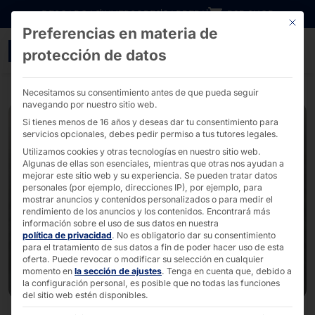
Ir directamente al contenido
DESCARGAS
INVERSORES
CARRERA
B2B SHOP
Este bo
Preferencias en materia de
PYRAMID PLS con nuevas 
protección de datos
Necesitamos su consentimiento antes de que pueda seguir
navegando por nuestro sitio web.
Si tienes menos de 16 años y deseas dar tu consentimiento para
servicios opcionales, debes pedir permiso a tus tutores legales.
Utilizamos cookies y otras tecnologías en nuestro sitio web.
Algunas de ellas son esenciales, mientras que otras nos ayudan a
mejorar este sitio web y su experiencia.
Se pueden tratar datos
personales (por ejemplo, direcciones IP), por ejemplo, para
mostrar anuncios y contenidos personalizados o para medir el
rendimiento de los anuncios y los contenidos.
Encontrará más
información sobre el uso de sus datos en nuestra
política de privacidad
.
No es obligatorio dar su consentimiento
para el tratamiento de sus datos a fin de poder hacer uso de esta
oferta.
Puede revocar o modificar su selección en cualquier
momento en
la sección de ajustes
.
Tenga en cuenta que, debido a
la configuración personal, es posible que no todas las funciones
del sitio web estén disponibles.