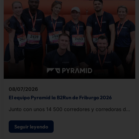
08/07/2026
El equipo Pyramid la B2Run de Friburgo 2026
Junto con unos 14 500 corredores y corredoras de
empresas y organizaciones de la región, el equipo
completó el recorrido de unos cinco kilómetros.
Seguir leyendo