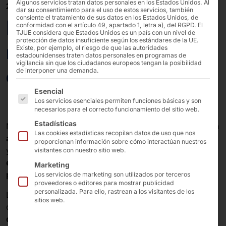
Algunos servicios tratan datos personales en los Estados Unidos. Al
20/03/2025
dar su consentimiento para el uso de estos servicios, también
consiente el tratamiento de sus datos en los Estados Unidos, de
PYRAMID PLS con
conformidad con el artículo 49, apartado 1, letra a), del RGPD. El
TJUE considera que Estados Unidos es un país con un nivel de
protección de datos insuficiente según los estándares de la UE.
nuevas etiquetas BLE
Existe, por ejemplo, el riesgo de que las autoridades
estadounidenses traten datos personales en programas de
vigilancia sin que los ciudadanos europeos tengan la posibilidad
de diseño robusto
de interponer una demanda.
A continuación se enumeran los grupos de servicios pa
Esencial
Los servicios esenciales permiten funciones básicas y son
necesarios para el correcto funcionamiento del sitio web.
Estadísticas
Nuestra
solución de localización PLS
informa y localiza
Las cookies estadísticas recopilan datos de uso que nos
a personas
en restaurantes, tiendas, centros sanitarios
proporcionan información sobre cómo interactúan nuestros
y administraciones públicas. Para ello, se entregan
visitantes con nuestro sitio web.
etiquetas en forma de pucks
a
huéspedes, clientes,
Marketing
pacientes y visitantes
.
Los servicios de marketing son utilizados por terceros
proveedores o editores para mostrar publicidad
personalizada. Para ello, rastrean a los visitantes de los
La moderna
tecnología Bluetooth Low Energy (BLE)
sitios web.
del
PLS
garantiza una
localización precisa
de
los
discos
en tiempo real y
ahorra batería
para prolongar