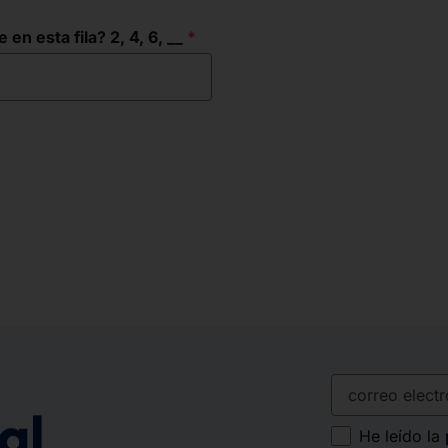
n esta fila? 2, 4, 6, __
correo electró
al
He leído la