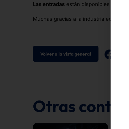
Las entradas
están disponibles en est
Muchas gracias a la industria editorial
Volver a la vista general
Otras contri