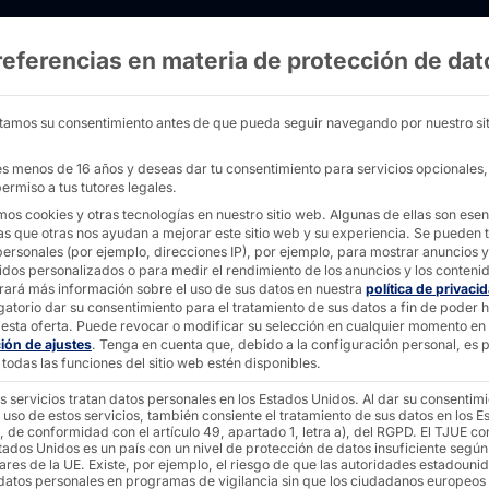
referencias en materia de protección de dat
OEM: Uwe Wiest en conversación en la incru
tamos su consentimiento antes de que pueda seguir navegando por nuestro sit
nes menos de 16 años y deseas dar tu consentimiento para servicios opcionales
ermiso a tus tutores legales.
mos cookies y otras tecnologías en nuestro sitio web. Algunas de ellas son esen
as que otras nos ayudan a mejorar este sitio web y su experiencia.
Se pueden t
omo
personales (por ejemplo, direcciones IP), por ejemplo, para mostrar anuncios y
idos personalizados o para medir el rendimiento de los anuncios y los conteni
rará más información sobre el uso de sus datos en nuestra
política de privaci
gatorio dar su consentimiento para el tratamiento de sus datos a fin de poder 
Wiest
esta oferta.
Puede revocar o modificar su selección en cualquier momento en
ción de ajustes
.
Tenga en cuenta que, debido a la configuración personal, es p
todas las funciones del sitio web estén disponibles.
s servicios tratan datos personales en los Estados Unidos. Al dar su consentim
ación
 uso de estos servicios, también consiente el tratamiento de sus datos en los E
, de conformidad con el artículo 49, apartado 1, letra a), del RGPD. El TJUE co
tados Unidos es un país con un nivel de protección de datos insuficiente según
ares de la UE. Existe, por ejemplo, el riesgo de que las autoridades estadouni
 datos personales en programas de vigilancia sin que los ciudadanos europeos