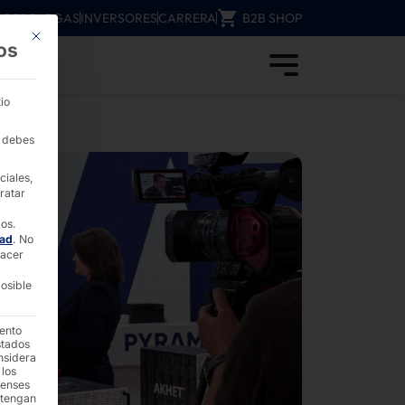
DESCARGAS
INVERSORES
CARRERA
B2B SHOP
Este botón cierra el cuadro de diálogo. Su función es idéntica a la del b
os
stada - PYRAMID
io
, debes
ciales,
ratar
dos.
dad
.
No
hacer
osible
iento
stados
nsidera
 los
denses
 tengan