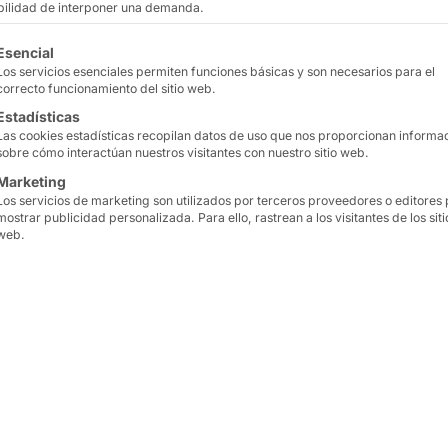
stada
ibilidad de interponer una demanda.
tinuación se enumeran los grupos de servicios para los que
Esencial
Los servicios esenciales permiten funciones básicas y son necesarios para el
correcto funcionamiento del sitio web.
Estadísticas
Las cookies estadísticas recopilan datos de uso que nos proporcionan informa
sobre cómo interactúan nuestros visitantes con nuestro sitio web.
para la región EMEA
y
miembro del equipo directivo
Marketing
Los servicios de marketing son utilizados por terceros proveedores o editores
mostrar publicidad personalizada. Para ello, rastrean a los visitantes de los siti
tra
experiencia como OEM
(Original Equipment Manu
web.
as
: PC industriales, servidores industriales, terminal
Por eso le mostraremos
soluciones OEM
que nos h
stand
357
del
pabellón
3
.
ver el
vídeo
er un
intercambio personal
con usted como
visitant