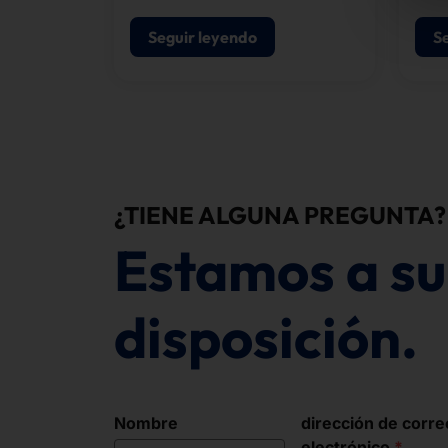
nuestros sistemas, nos
basamos en la infraestructura
Seguir leyendo
S
de inteligencia artificial de
NVIDIA.
¿TIENE ALGUNA PREGUNTA?
Estamos a su
disposición.
Nombre
dirección de corre
electrónico