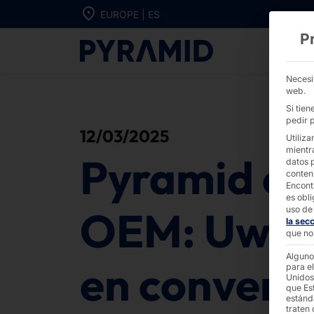
Ir directamente al contenido
EUROPE | ES
P
Pyramid como 
Necesi
web.
Si tie
pedir p
12/03/2025
Utiliza
mientr
Pyramid c
datos 
conten
Encont
es obli
OEM: Uwe 
uso de 
la sec
que no 
Alguno
en convers
para el
Unidos
que Es
estánd
traten