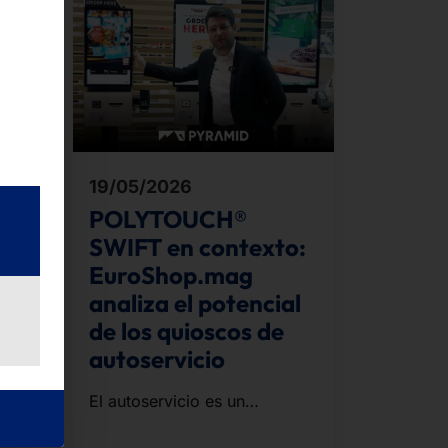
19/05/2026
POLYTOUCH®
SWIFT en contexto:
so
EuroShop.mag
to
analiza el potencial
de los quioscos de
autoservicio
El autoservicio es un
elemento estratégico de POS