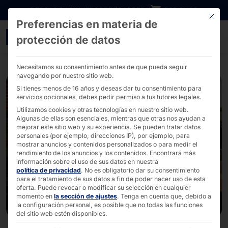
Ir directamente al contenido
DESCARGAS
INVERSORES
CARRERA
B2B SHOP
Este bo
Preferencias en materia de
Lanzamiento POLYTOUCH® 
protección de datos
Necesitamos su consentimiento antes de que pueda seguir
navegando por nuestro sitio web.
Si tienes menos de 16 años y deseas dar tu consentimiento para
servicios opcionales, debes pedir permiso a tus tutores legales.
Utilizamos cookies y otras tecnologías en nuestro sitio web.
Algunas de ellas son esenciales, mientras que otras nos ayudan a
mejorar este sitio web y su experiencia.
Se pueden tratar datos
personales (por ejemplo, direcciones IP), por ejemplo, para
mostrar anuncios y contenidos personalizados o para medir el
rendimiento de los anuncios y los contenidos.
Encontrará más
información sobre el uso de sus datos en nuestra
política de privacidad
.
No es obligatorio dar su consentimiento
para el tratamiento de sus datos a fin de poder hacer uso de esta
oferta.
Puede revocar o modificar su selección en cualquier
momento en
la sección de ajustes
.
Tenga en cuenta que, debido a
la configuración personal, es posible que no todas las funciones
del sitio web estén disponibles.