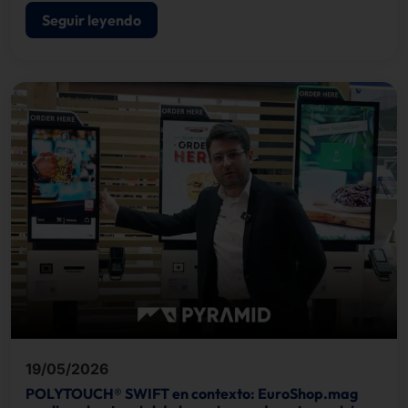
acreditaciones y el control de acceso.
Seguir leyendo
19/05/2026
POLYTOUCH® SWIFT en contexto: EuroShop.mag