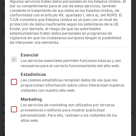
Algunos servicios tratan datos personales en los Estados Unidos. Al
08/04/2025
dar su consentimiento para el uso de estos servicios, también
consiente el tratamiento de sus datos en los Estados Unidos, de
Lanzamiento
conformidad con el artículo 49, apartado 1, letra a), del RGPD. El
TJUE considera que Estados Unidos es un país con un nivel de
protección de datos insuficiente según los estándares de la UE.
POLYTOUCH®
Existe, por ejemplo, el riesgo de que las autoridades
estadounidenses traten datos personales en programas de
vigilancia sin que los ciudadanos europeos tengan la posibilidad
PIXI15.6: terminal
de interponer una demanda.
A continuación se enumeran los grupos de servicios pa
Esencial
básico disponible en 3
Los servicios esenciales permiten funciones básicas y son
necesarios para el correcto funcionamiento del sitio web.
versiones
Estadísticas
Las cookies estadísticas recopilan datos de uso que nos
proporcionan información sobre cómo interactúan nuestros
visitantes con nuestro sitio web.
Marketing
El
PIXI
es probablemente el
terminal de autoservicio
Los servicios de marketing son utilizados por terceros
proveedores o editores para mostrar publicidad
más pequeño
del mundo. Su
superficie de apoyo
cabe
personalizada. Para ello, rastrean a los visitantes de los
en una
hoja de tamaño DIN A4
. En
su chasis
de
acero
sitios web.
con recubrimiento en polvo se integra
la tecnología
Intel® Alder Lake
más avanzada.