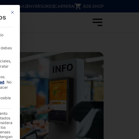
DESCARGAS
INVERSORES
CARRERA
B2B SHOP
Este botón cierra el cuadro de diálogo. Su función es idéntica a la del b
os
- PYRAMID
io
, debes
ciales,
ratar
dos.
dad
.
No
hacer
osible
iento
stados
nsidera
 los
denses
 tengan