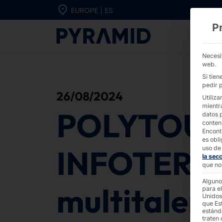
Ir directamente al contenido
EUROPE | ES
P
POLYTOUCH® IN
Necesi
web.
Si tie
pedir p
26/08/2024
Utiliza
mientr
POLYTOU
datos 
conten
Encont
es obli
INFOTERM
uso de 
la sec
que no 
Alguno
multitalent
para el
Unidos
que Es
estánd
traten