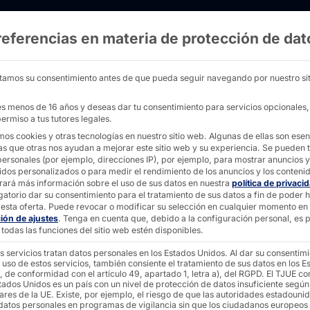
referencias en materia de protección de dat
FOTERMINAL: Multitalento en formato mini 
tamos su consentimiento antes de que pueda seguir navegando por nuestro sit
nes menos de 16 años y deseas dar tu consentimiento para servicios opcionales
ermiso a tus tutores legales.
mos cookies y otras tecnologías en nuestro sitio web. Algunas de ellas son esen
as que otras nos ayudan a mejorar este sitio web y su experiencia.
Se pueden t
CH®
personales (por ejemplo, direcciones IP), por ejemplo, para mostrar anuncios y
idos personalizados o para medir el rendimiento de los anuncios y los conteni
rará más información sobre el uso de sus datos en nuestra
política de privaci
gatorio dar su consentimiento para el tratamiento de sus datos a fin de poder 
INAL:
esta oferta.
Puede revocar o modificar su selección en cualquier momento en
ción de ajustes
.
Tenga en cuenta que, debido a la configuración personal, es p
todas las funciones del sitio web estén disponibles.
s servicios tratan datos personales en los Estados Unidos. Al dar su consentim
o en
 uso de estos servicios, también consiente el tratamiento de sus datos en los E
, de conformidad con el artículo 49, apartado 1, letra a), del RGPD. El TJUE co
tados Unidos es un país con un nivel de protección de datos insuficiente según
ares de la UE. Existe, por ejemplo, el riesgo de que las autoridades estadouni
 datos personales en programas de vigilancia sin que los ciudadanos europeos