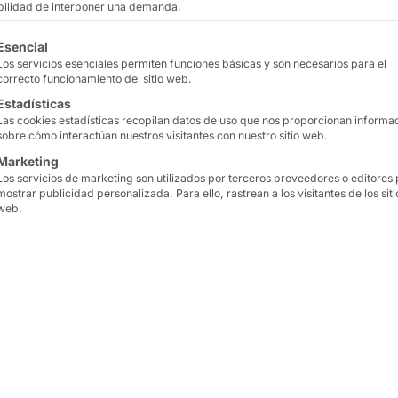
ni
ibilidad de interponer una demanda.
tinuación se enumeran los grupos de servicios para los que
Esencial
Los servicios esenciales permiten funciones básicas y son necesarios para el
correcto funcionamiento del sitio web.
Estadísticas
Las cookies estadísticas recopilan datos de uso que nos proporcionan informa
sobre cómo interactúan nuestros visitantes con nuestro sitio web.
de autoservicio de PYRAMID:
POLYTOUCH® INFOTER
Marketing
Los servicios de marketing son utilizados por terceros proveedores o editores
mostrar publicidad personalizada. Para ello, rastrean a los visitantes de los siti
web.
ogía Intel® de última generación
, una
pantalla táctil
n sólo algunas de las ventajas del quiosco.
con precisión
códigos de barras y códigos QR
de dis
digos dañados o retenidos brevemente
se leen de fo
 INFOTERMINAL las múltiples posibilidades de apl