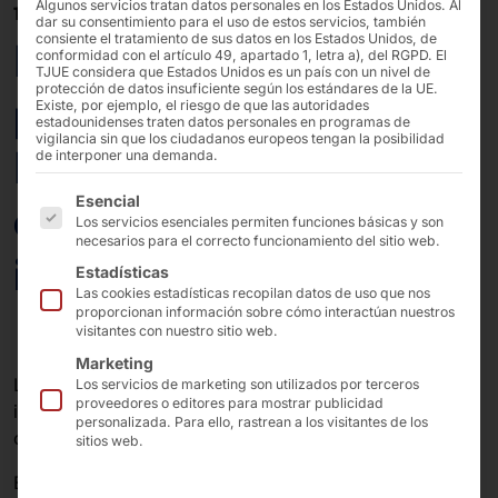
Algunos servicios tratan datos personales en los Estados Unidos. Al
10/07/2025
dar su consentimiento para el uso de estos servicios, también
consiente el tratamiento de sus datos en los Estados Unidos, de
Nuevos casos
conformidad con el artículo 49, apartado 1, letra a), del RGPD. El
TJUE considera que Estados Unidos es un país con un nivel de
protección de datos insuficiente según los estándares de la UE.
prácticos:
Existe, por ejemplo, el riesgo de que las autoridades
estadounidenses traten datos personales en programas de
vigilancia sin que los ciudadanos europeos tengan la posibilidad
Emocionantes
de interponer una demanda.
A continuación se enumeran los grupos de servicios pa
Esencial
aplicaciones para la
Los servicios esenciales permiten funciones básicas y son
necesarios para el correcto funcionamiento del sitio web.
industria y el comercio
Estadísticas
Las cookies estadísticas recopilan datos de uso que nos
proporcionan información sobre cómo interactúan nuestros
visitantes con nuestro sitio web.
Marketing
Los dos
casos de uso
muestran de forma
Los servicios de marketing son utilizados por terceros
proveedores o editores para mostrar publicidad
impresionante lo
diferentes
que son
las industrias
que
personalizada. Para ello, rastrean a los visitantes de los
confían en el hardware
Pyramid
.
sitios web.
El
primer estudio de caso
destaca el uso satisfactorio