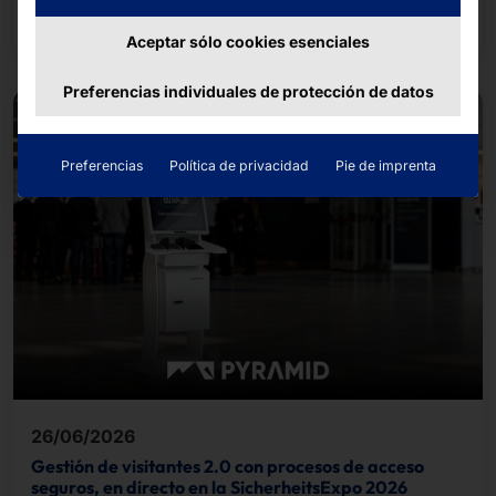
completó el recorrido de unos cinco kilómetros.
Seguir leyendo
Aceptar sólo cookies esenciales
Preferencias individuales de protección de datos
Preferencias
Política de privacidad
Pie de imprenta
26/06/2026
Gestión de visitantes 2.0 con procesos de acceso
seguros, en directo en la SicherheitsExpo 2026