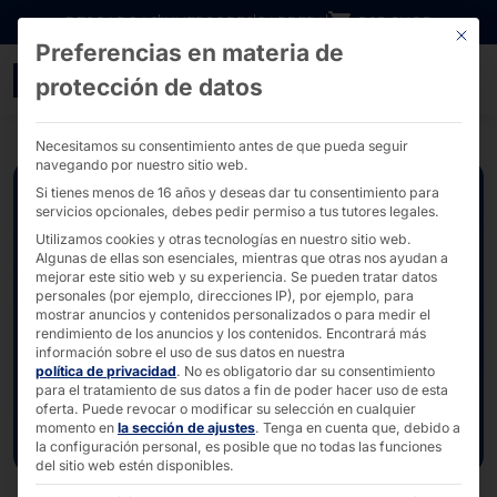
Ir directamente al contenido
DESCARGAS
INVERSORES
CARRERA
B2B SHOP
Este bo
Preferencias en materia de
Nuevos casos prácticos: 
protección de datos
Necesitamos su consentimiento antes de que pueda seguir
navegando por nuestro sitio web.
Si tienes menos de 16 años y deseas dar tu consentimiento para
servicios opcionales, debes pedir permiso a tus tutores legales.
Utilizamos cookies y otras tecnologías en nuestro sitio web.
Algunas de ellas son esenciales, mientras que otras nos ayudan a
mejorar este sitio web y su experiencia.
Se pueden tratar datos
personales (por ejemplo, direcciones IP), por ejemplo, para
mostrar anuncios y contenidos personalizados o para medir el
rendimiento de los anuncios y los contenidos.
Encontrará más
información sobre el uso de sus datos en nuestra
política de privacidad
.
No es obligatorio dar su consentimiento
para el tratamiento de sus datos a fin de poder hacer uso de esta
oferta.
Puede revocar o modificar su selección en cualquier
momento en
la sección de ajustes
.
Tenga en cuenta que, debido a
la configuración personal, es posible que no todas las funciones
del sitio web estén disponibles.