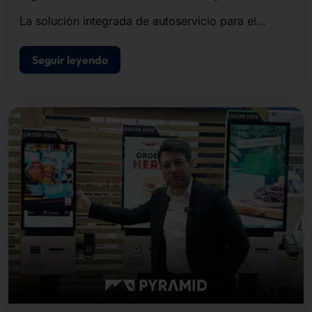
La solución integrada de autoservicio para el
registro de visitantes, la impresión de
acreditaciones y el control de acceso.
Seguir leyendo