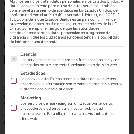
Algunos servicios tratan datos personales en los Estados Unidos. Al
18/03/2025
dar su consentimiento para el uso de estos servicios, también
consiente el tratamiento de sus datos en los Estados Unidos, de
Menos emisiones:
conformidad con el artículo 49, apartado 1, letra a), del RGPD. El
TJUE considera que Estados Unidos es un país con un nivel de
protección de datos insuficiente según los estándares de la UE.
Pyramid se une al
Existe, por ejemplo, el riesgo de que las autoridades
estadounidenses traten datos personales en programas de
vigilancia sin que los ciudadanos europeos tengan la posibilidad
concepto de
de interponer una demanda.
A continuación se enumeran los grupos de servicios pa
Esencial
biocombustible
Los servicios esenciales permiten funciones básicas y son
necesarios para el correcto funcionamiento del sitio web.
Estadísticas
Las cookies estadísticas recopilan datos de uso que nos
proporcionan información sobre cómo interactúan nuestros
Para contribuir activamente a
reducir las emisiones de
visitantes con nuestro sitio web.
CO₂
, nuestra empresa participa en el
Concepto
Marketing
Biocombustible.
Los servicios de marketing son utilizados por terceros
proveedores o editores para mostrar publicidad
personalizada. Para ello, rastrean a los visitantes de los
Al
utilizar biocombustibles sostenibles
para nuestro
sitios web.
transporte marítimo de mercancías
, hacemos una
importante
contribución
a la
protección del clima
y la