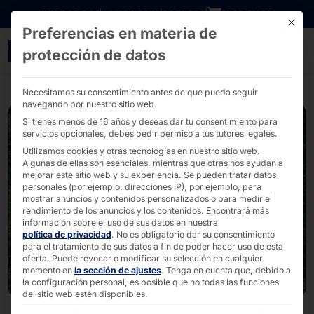
Ir directamente al contenido
DESCARGAS
INVERSORES
CARRERA
B2B SHOP
Este bo
Preferencias en materia de
Menos emisiones: Pyrami
protección de datos
Necesitamos su consentimiento antes de que pueda seguir
navegando por nuestro sitio web.
Si tienes menos de 16 años y deseas dar tu consentimiento para
servicios opcionales, debes pedir permiso a tus tutores legales.
Utilizamos cookies y otras tecnologías en nuestro sitio web.
Algunas de ellas son esenciales, mientras que otras nos ayudan a
mejorar este sitio web y su experiencia.
Se pueden tratar datos
personales (por ejemplo, direcciones IP), por ejemplo, para
mostrar anuncios y contenidos personalizados o para medir el
rendimiento de los anuncios y los contenidos.
Encontrará más
información sobre el uso de sus datos en nuestra
política de privacidad
.
No es obligatorio dar su consentimiento
para el tratamiento de sus datos a fin de poder hacer uso de esta
oferta.
Puede revocar o modificar su selección en cualquier
momento en
la sección de ajustes
.
Tenga en cuenta que, debido a
la configuración personal, es posible que no todas las funciones
del sitio web estén disponibles.