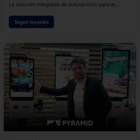
La solución integrada de autoservicio para el
registro de visitantes, la impresión de
acreditaciones y el control de acceso.
Seguir leyendo