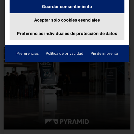
Guardar consentimiento
Junto con unos 14 500 corredores y corredoras de
empresas y organizaciones de la región, el equipo
Aceptar sólo cookies esenciales
completó el recorrido de unos cinco kilómetros.
Seguir leyendo
Preferencias individuales de protección de datos
Preferencias
Política de privacidad
Pie de imprenta