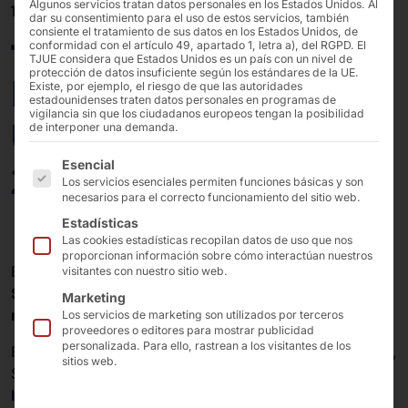
Algunos servicios tratan datos personales en los Estados Unidos. Al
18/06/2025
dar su consentimiento para el uso de estos servicios, también
consiente el tratamiento de sus datos en los Estados Unidos, de
faytech® 10.1″
conformidad con el artículo 49, apartado 1, letra a), del RGPD. El
TJUE considera que Estados Unidos es un país con un nivel de
protección de datos insuficiente según los estándares de la UE.
Ruggedised Tablet en
Existe, por ejemplo, el riesgo de que las autoridades
estadounidenses traten datos personales en programas de
vigilancia sin que los ciudadanos europeos tengan la posibilidad
Ultra Tri Sudáfrica
de interponer una demanda.
A continuación se enumeran los grupos de servicios pa
Esencial
2025
Los servicios esenciales permiten funciones básicas y son
necesarios para el correcto funcionamiento del sitio web.
Estadísticas
Las cookies estadísticas recopilan datos de uso que nos
proporcionan información sobre cómo interactúan nuestros
El
equipo Xtreme
participó este año en el
Ultra Tri
visitantes con nuestro sitio web.
South Africa 2025
, una de las
competiciones de
Marketing
resistencia más duras
del mundo.
Los servicios de marketing son utilizados por terceros
proveedores o editores para mostrar publicidad
personalizada. Para ello, rastrean a los visitantes de los
El equipo de apoyo que rodea a los atletas Blane Ponte,
sitios web.
Stephen Malherbe y Cameron Kiloh confió en
las tabletas industriales
faytech®
, que