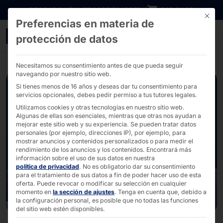
Ir directamente al contenido
DESCARGAS
INVERSORES
CARRERA
B2B SHOP
Este bo
Preferencias en materia de
faytech® 10.1″ Ruggedise
protección de datos
Necesitamos su consentimiento antes de que pueda seguir
navegando por nuestro sitio web.
Si tienes menos de 16 años y deseas dar tu consentimiento para
servicios opcionales, debes pedir permiso a tus tutores legales.
Utilizamos cookies y otras tecnologías en nuestro sitio web.
Algunas de ellas son esenciales, mientras que otras nos ayudan a
mejorar este sitio web y su experiencia.
Se pueden tratar datos
personales (por ejemplo, direcciones IP), por ejemplo, para
mostrar anuncios y contenidos personalizados o para medir el
rendimiento de los anuncios y los contenidos.
Encontrará más
información sobre el uso de sus datos en nuestra
política de privacidad
.
No es obligatorio dar su consentimiento
para el tratamiento de sus datos a fin de poder hacer uso de esta
oferta.
Puede revocar o modificar su selección en cualquier
momento en
la sección de ajustes
.
Tenga en cuenta que, debido a
la configuración personal, es posible que no todas las funciones
del sitio web estén disponibles.