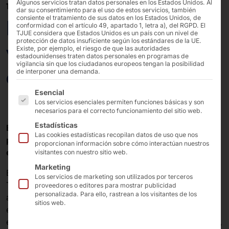
Algunos servicios tratan datos personales en los Estados Unidos. Al
15/03/2021
dar su consentimiento para el uso de estos servicios, también
consiente el tratamiento de sus datos en los Estados Unidos, de
EDEKA reconoce las
conformidad con el artículo 49, apartado 1, letra a), del RGPD. El
TJUE considera que Estados Unidos es un país con un nivel de
protección de datos insuficiente según los estándares de la UE.
ventajas de SCO
Existe, por ejemplo, el riesgo de que las autoridades
estadounidenses traten datos personales en programas de
vigilancia sin que los ciudadanos europeos tengan la posibilidad
apuesta por PYRAMID
de interponer una demanda.
A continuación se enumeran los grupos de servicios pa
Esencial
Los servicios esenciales permiten funciones básicas y son
necesarios para el correcto funcionamiento del sitio web.
Estadísticas
En varias tiendas EDEKA de Alemania, los clientes
Las cookies estadísticas recopilan datos de uso que nos
pueden "escanear, embolsar y pagar de forma
proporcionan información sobre cómo interactúan nuestros
eficiente" desde hace casi seis meses.
visitantes con nuestro sitio web.
Marketing
EDEKA Handelsgesellschaft Nordbayern-Sachsen-
Los servicios de marketing son utilizados por terceros
Thüringen mbH, uno de los principales minoristas de
proveedores o editores para mostrar publicidad
personalizada. Para ello, rastrean a los visitantes de los
alimentación de Alemania, está revolucionando la
sitios web.
experiencia de compra de los clientes con
sistemas
estacionarios
de autopago
para una mayor comodidad,