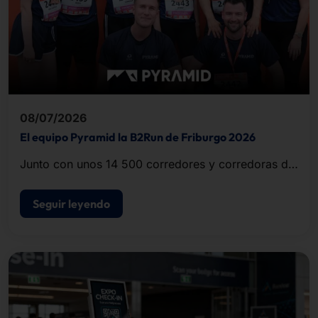
08/07/2026
El equipo Pyramid la B2Run de Friburgo 2026
Junto con unos 14 500 corredores y corredoras de
empresas y organizaciones de la región, el equipo
completó el recorrido de unos cinco kilómetros.
Seguir leyendo