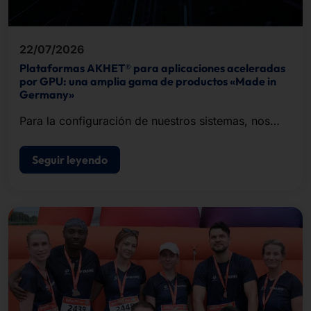
22/07/2026
Plataformas AKHET® para aplicaciones aceleradas
por GPU: una amplia gama de productos «Made in
Germany»
Para la configuración de nuestros sistemas, nos
basamos en la infraestructura de inteligencia
artificial de NVIDIA.
Seguir leyendo