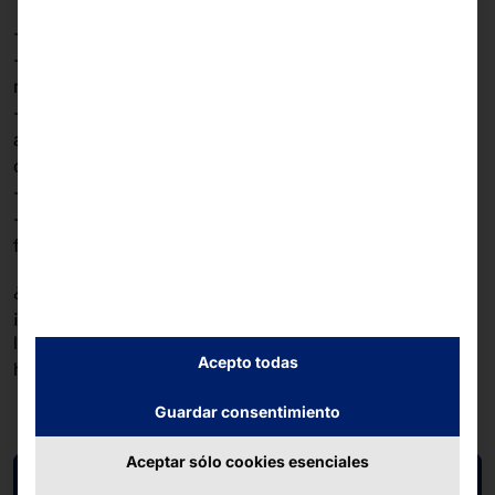
- Interfaz fácil de usar y autoexplicativa
- Solución personalizada, adaptada a los requisitos
respectivos de las distintas empresas regionales
- Gran aceptación por parte de los clientes gracias a la
aceleración del proceso de pago y a una mayor
comodidad para el cliente.
- Colas más cortas, menos compras abandonadas
- Aprovechamiento óptimo del espacio gracias al
formato reducido
¿Desea obtener más información sobre nuestra
SCO
?
¡Inscríbase en nuestro Solution Stream en el marco de
los EHI Innovations Days el 18 de marzo a las 14:00
Acepto todas
horas!
Guardar consentimiento
Aceptar sólo cookies esenciales
Volver a la vista general