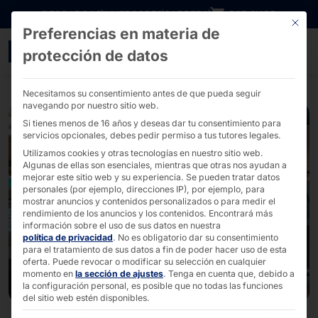
Ir directamente al contenido
DESCARGAS
INVERSORES
CARRERA
B2B SHOP
Este bo
Preferencias en materia de
EDEKA reconoce las ven
protección de datos
Necesitamos su consentimiento antes de que pueda seguir
navegando por nuestro sitio web.
Si tienes menos de 16 años y deseas dar tu consentimiento para
servicios opcionales, debes pedir permiso a tus tutores legales.
Utilizamos cookies y otras tecnologías en nuestro sitio web.
Algunas de ellas son esenciales, mientras que otras nos ayudan a
mejorar este sitio web y su experiencia.
Se pueden tratar datos
personales (por ejemplo, direcciones IP), por ejemplo, para
mostrar anuncios y contenidos personalizados o para medir el
rendimiento de los anuncios y los contenidos.
Encontrará más
información sobre el uso de sus datos en nuestra
política de privacidad
.
No es obligatorio dar su consentimiento
para el tratamiento de sus datos a fin de poder hacer uso de esta
oferta.
Puede revocar o modificar su selección en cualquier
momento en
la sección de ajustes
.
Tenga en cuenta que, debido a
la configuración personal, es posible que no todas las funciones
del sitio web estén disponibles.